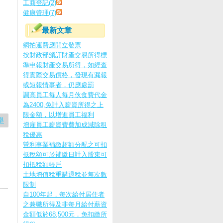
工商登記(2)
健康管理(7)
最新文章
網拍運費應開立發票
按財政部頒訂財產交易所得標
準申報財產交易所得，如經查
得實際交易價格，發現有漏報
或短報情事者，仍應處罰
調高員工每人每月伙食費代金
為2400,免計入薪資所得之上
限金額，以增進員工福利
舉
增雇員工薪資費費加成減除租
稅優惠
營利事業補繳超額分配之可扣
抵稅額可於補繳日計入股東可
扣抵稅額帳戶
土地增值稅重購退稅並無次數
限制
自100年起，每次給付居住者
之兼職所得及非每月給付薪資
金額低於68,500元，免扣繳所