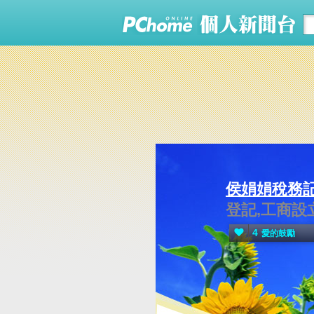
侯娟娟稅務
登記,工商設立
4
愛的鼓勵