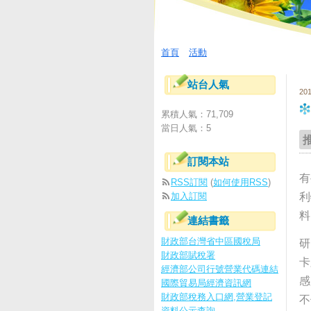
首頁
活動
站台人氣
20
累積人氣：
71,709
當日人氣：
5
訂閱本站
有
RSS訂閱
(
如何使用RSS
)
加入訂閱
利
料
連結書籤
財政部台灣省中區國稅局
研
財政部賦稅署
卡
經濟部公司行號營業代碼連結
感
國際貿易局經濟資訊網
財政部稅務入口網,營業登記
不
資料公示查詢