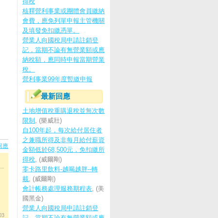
得稅
核釋營利事業或團體會員繳納
會費，應免列單申報主管機關
及填發免扣繳憑單。
營業人向國稅局申請註銷登
記，當期不論有無營業額或應
納稅額，應同時申報當期營業
稅。
營利事業99年度暫繳申報
最新回應
土地增值稅重購退稅並無次數
限制
, (樂威壯)
自100年起，每次給付居住者
之兼職所得及非每月給付薪資
回應
金額低於68,500元，免扣繳所
得稅
, (威爾剛)
零卡路里飲料-越喝越胖--轉
載
, (威爾剛)
會計帳務處理服務期程表
, (美
國黑金)
營業人向國稅局申請註銷登
03
記，當期不論有無營業額或應