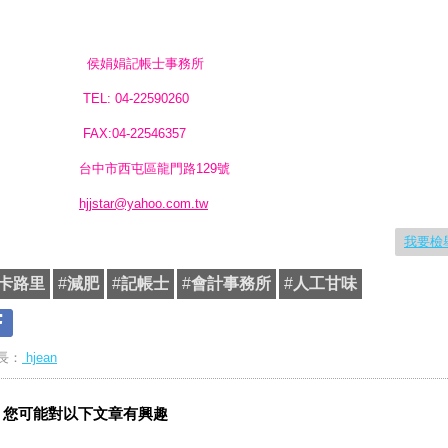
侯娟娟記帳士事務所
EL: 04-22590260
AX:04-22546357
台中市西屯區龍門路129號
hjjstar@yahoo.com.tw
我要檢
卡路里
#
減肥
#
記帳士
#
會計事務所
#
人工甘味
長：
hjean
您可能對以下文章有興趣