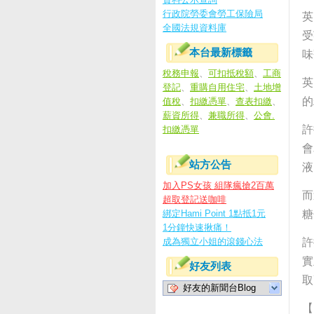
行政院勞委會勞工保險局
英
全國法規資料庫
受
本台最新標籤
味
稅務申報
、
可扣抵稅額
、
工商
英
登記
、
重購自用住宅
、
土地增
的
值稅
、
扣繳憑單
、
查表扣繳
、
薪資所得
、
兼職所得
、
公會.
許
扣繳憑單
會
站方公告
液
加入PS女孩 組隊瘋搶2百萬
而
超取登記送咖啡
綁定Hami Point 1點抵1元
糖
1分鐘快速揪痛！
成為獨立小姐的滾錢心法
許
實
好友列表
取
好友的新聞台Blog
【