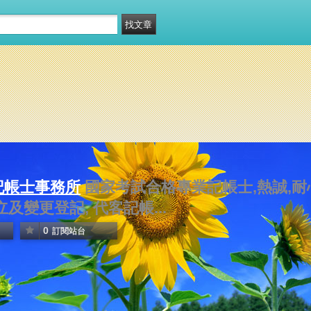
記帳士事務所
國家考試合格專業記帳士,熱誠,耐
及變更登記, 代客記帳...
0
訂閱站台