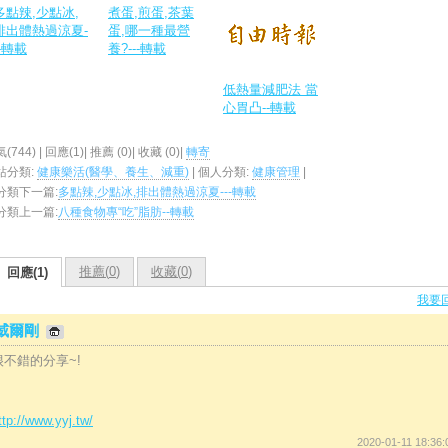
多點辣,少點冰,
煮蛋,煎蛋,茶葉
排出體熱過涼夏-
蛋,哪一種最營
--轉載
養?---轉載
低熱量減肥法 當
心胃凸--轉載
(744) | 回應(1)| 推薦 (
0
)| 收藏 (
0
)|
轉寄
站分類:
健康樂活(醫學、養生、減重)
| 個人分類:
健康管理
|
分類下一篇:
多點辣,少點冰,排出體熱過涼夏---轉載
分類上一篇:
八種食物專“吃”脂肪--轉載
推薦(
0
)
收藏(
0
)
回應(1)
我要
威爾剛
很不錯的分享~!
ttp://www.yyj.tw/
2020-01-11 18:36: