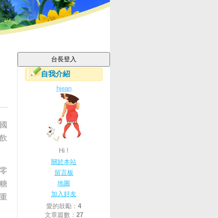
自我介紹
hjean
國
飲
Hi !
關於本站
零
留言板
糖
地圖
加入好友
重
愛的鼓勵：
4
文章篇數：
27