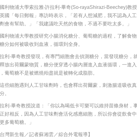
國利物浦大學索拉雅‧許拉利-畢奇(So-rayaShirazi-Beechey)教
英國「每日郵報」專訪時表示，「若有人想減肥，我不認為人工
劑會有幫助。」「我建議吃天然的食物，不過不要吃太多。」
國利物浦大學教授研究小腸消化糖分、葡萄糖的過程，了解食物
糖分如何被吸收到血液，循環到全身。
拉利-畢奇教授發現，有專門細胞會去偵測糖分，當發現糖分，
釋放出荷爾蒙物質，糖分便穿透小腸內層進入血液循環，一進入
，葡萄糖不是被燃燒殆盡就是被轉化成脂肪。
這些細胞遇到人工甘味劑時，也會釋出荷爾蒙，刺激腸道吸收真
分。
拉利-畢奇教授說道：「你以為喝低卡可樂可以維持苗條身材，
正好相反，因為人工甘味劑會活化感應細胞，所以你會從飲食中
更多葡萄糖。」
台灣新生報／記者蘇湘雲／綜合外電報導】