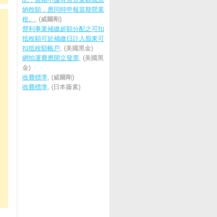
納稅額，應同時申報當期營業
稅。
, (威爾剛)
營利事業補繳超額分配之可扣
抵稅額可於補繳日計入股東可
扣抵稅額帳戶
, (美國黑金)
網拍運費應開立發票
, (美國黑
金)
收費標準
, (威爾剛)
收費標準
, (日本藤素)