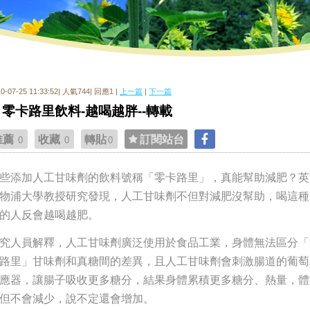
10-07-25 11:33:52| 人氣744| 回應1 |
上一篇
|
下一篇
零卡路里飲料-越喝越胖--轉載
推薦
收藏
轉貼
訂閱站台
0
0
0
些添加人工甘味劑的飲料號稱「零卡路里」，真能幫助減肥？英
物浦大學教授研究發現，人工甘味劑不但對減肥沒幫助，喝這種
的人反會越喝越肥。
究人員解釋，人工甘味劑廣泛使用於食品工業，身體無法區分「
路里」甘味劑和真糖間的差異，且人工甘味劑會刺激腸道的葡萄
應器，讓腸子吸收更多糖分，結果身體累積更多糖分、熱量，體
但不會減少，說不定還會增加。