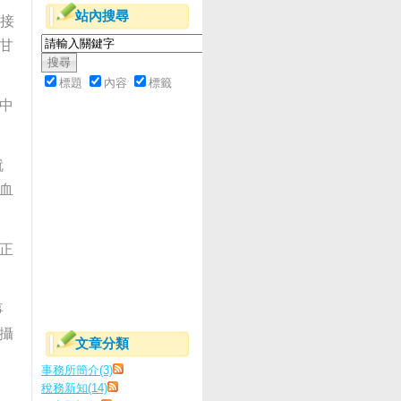
站內搜尋
授接
甘
標題
內容
標籤
中
就
血
正
事
攝
文章分類
事務所簡介(3)
稅務新知(14)