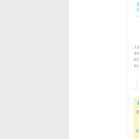
人氣
全
此
此
h