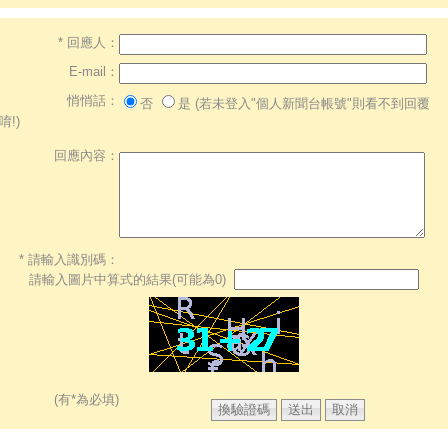
* 回應人：
E-mail：
悄悄話：
否
是 (若未登入"個人新聞台帳號"則看不到回覆
唷!)
回應內容：
* 請輸入識別碼：
請輸入圖片中算式的結果(可能為0)
(有*為必填)