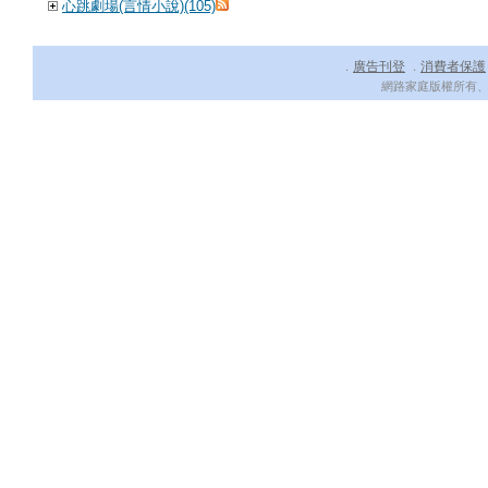
心跳劇場(言情小說)(105)
廣告刊登
消費者保護
．
．
網路家庭版權所有、轉載必究