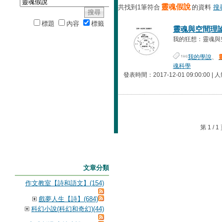
靈魂假說
共找到1筆符合
的資料
搜
標題
內容
標籤
靈魂與空間理
我的狂想：靈魂與空
我的學說
、
魂科學
發表時間：2017-12-01 09:00:00 | 
第 1 /
文章分類
作文教室【詩和語文】(154)
戲夢人生【詩】(684)
科幻小說(科幻和奇幻)(44)