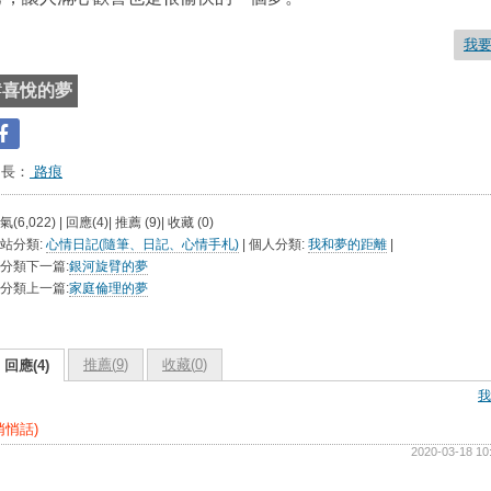
我
#
喜悅的夢
台長：
路痕
氣(6,022) | 回應(4)| 推薦 (
9
)| 收藏 (
0
)
站分類:
心情日記(隨筆、日記、心情手札)
| 個人分類:
我和夢的距離
|
分類下一篇:
銀河旋臂的夢
分類上一篇:
家庭倫理的夢
推薦(
9
)
收藏(
0
)
回應(4)
我
悄悄話)
2020-03-18 10