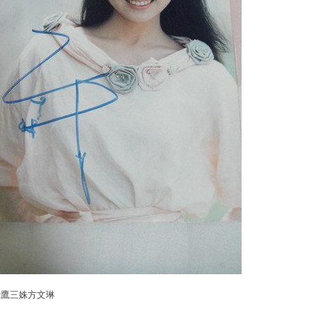
飛鷹三姝方文琳