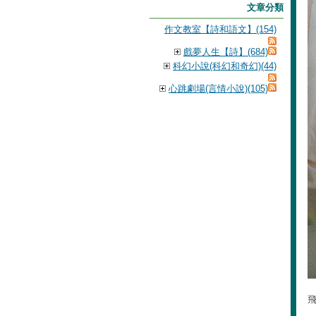
文章分類
作文教室【詩和語文】(154)
戲夢人生【詩】(684)
科幻小說(科幻和奇幻)(44)
心跳劇場(言情小說)(105)