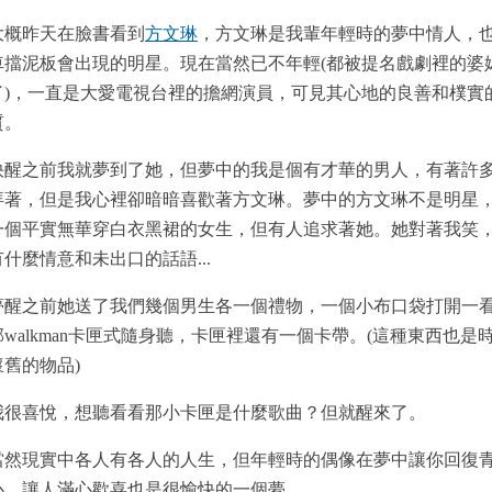
大概昨天在臉書看到
方文琳
，方文琳是我輩年輕時的夢中情人，
車擋泥板會出現的明星。現在當然已不年輕(都被提名戲劇裡的婆
了)，一直是大愛電視台裡的擔網演員，可見其心地的良善和樸實
質。
快醒之前我就夢到了她，但夢中的我是個有才華的男人，有著許
拜著，但是我心裡卻暗暗喜歡著方文琳。夢中的方文琳不是明星
一個平實無華穿白衣黑裙的女生，但有人追求著她。她對著我笑
有什麼情意和未出口的話語...
夢醒之前她送了我們幾個男生各一個禮物，一個小布口袋打開一
部walkman卡匣式隨身聽，卡匣裡還有一個卡帶。(這種東西也是
懷舊的物品)
我很喜悅，想聽看看那小卡匣是什麼歌曲？但就醒來了。
當然現實中各人有各人的人生，但年輕時的偶像在夢中讓你回復
心，讓人滿心歡喜也是很愉快的一個夢。