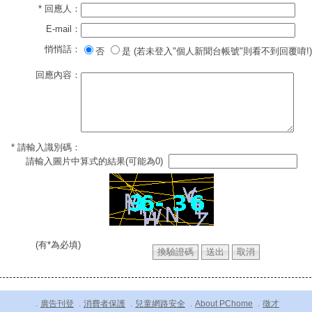
* 回應人：
E-mail：
悄悄話：
否
是 (若未登入"個人新聞台帳號"則看不到回覆唷!)
回應內容：
* 請輸入識別碼：
請輸入圖片中算式的結果(可能為0)
(有*為必填)
廣告刊登
消費者保護
兒童網路安全
About PChome
徵才
．
．
．
．
．