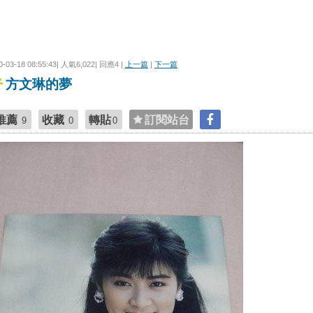
0-03-18 08:55:43| 人氣6,022| 回應4 |
上一篇
|
下一篇
方文琳的夢
推薦
收藏
轉貼
訂閱站台
9
0
0