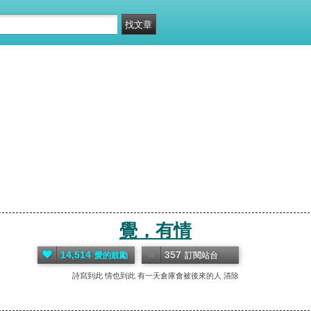
覺，有情
14,514
357
愛的鼓勵
訂閱站台
詩寫到此 情也到此 有一天倉庫會被後來的人 清除