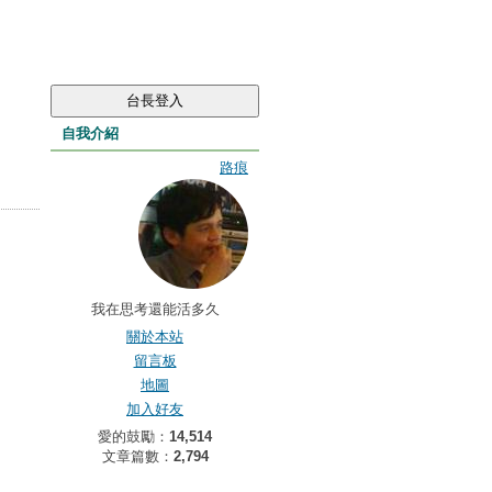
自我介紹
路痕
我在思考還能活多久
關於本站
留言板
地圖
加入好友
愛的鼓勵：
14,514
文章篇數：
2,794