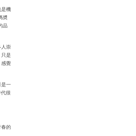
也是機
媽奬
的品
多人崇
，只是
，感覺
看是一
時代很
青春的