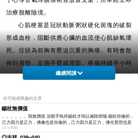
治療脫離險境。
心肌梗塞是冠狀動脈粥狀硬化斑塊的破裂
形成血栓，阻斷供應心臟的血流使心肌缺氧壞
死。症狀為前胸有壓迫沉重的胸痛、有時會散
佈到肩頸、左側手臂或背部、疼痛持續半小時
繼續閱讀
以上無法藉由休息而緩解、呼吸困難、冒冷汗
頭暈，嚴重甚至會導致心因性休克、心臟衰
你可能感興趣的文章
竭，有生命危險。台南市立醫院家醫科黃靜怡
錫杖無價值
醫師提醒，家中年長者或糖尿病患者，常只會
。。。。。。我無價值 須親手執持錫杖才得以滅除煩惱 錫杖你修的，
己力因力是正力，佛像也是你修的，己力因力是正力，佛光普照也是
表現出某些相關症狀，譬如虛弱疲倦、上腹
19 小時前
◎吉祥_039~040