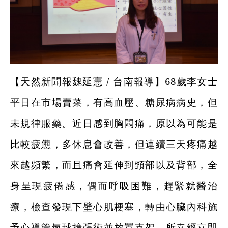
【天然新聞報魏延憲
/
台南報導】
68
歲李女士
平日在市場賣菜，有高血壓、糖尿病病史，但
未規律服藥。近日感到胸悶痛，原以為可能是
比較疲憊，多休息會改善，但連續三天疼痛越
來越頻繁，而且痛會延伸到頸部以及背部，全
身呈現疲倦感，偶而呼吸困難，趕緊就醫治
療，檢查發現下壁心肌梗塞，轉由心臟內科施
予心導管氣球擴張術並放置支架，所幸經立即