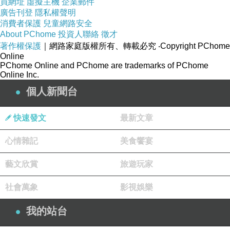
在
<70mg/dl
為目標。
買網址
虛擬主機
企業郵件
廣告刊登
隱私權聲明
黃醫師提醒，有心血管疾病的患者須注
消費者保護
兒童網路安全
About PChome
投資人聯絡
徵才
意，心肌梗塞不是只有冬天才會發生，夏天仍
著作權保護
｜網路家庭版權所有、轉載必究
‧Copyright PChome
Online
須注意，台灣夏季氣候高溫悶熱，若在戶外曝
PChome Online and PChome are trademarks of PChome
Online Inc.
曬太久，也容易導致體溫上升、心跳加速，心
個人新聞台
臟負擔增加，若再加上過多水分的流失，此時
快速發文
最新文章
都可能誘發心絞痛、心肌梗塞的情況出現。故
心情雜記
美食饗宴
切勿在悶熱環境中久待，以及須適時多補充電
藝文欣賞
旅遊玩家
解質水份，以防脫水增加血栓形成的機會。黃
社會萬象
影視娛樂
醫師強調，慢性病患者一定要按時服藥，運動
我的站台
與規律生活，身體有任何不適，千萬不要輕