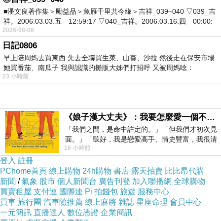
痛、呼吸喘或背痛…等，常被誤認為小感冒、
■潘文良著作集＞勵益品＞魚雁千里共今緣＞吉祥_039~040 ▽039_吉
疲累而忽略疾病的嚴重性，錯失最佳治療時
祥。2006.03.03.五 12:59:17 ▽040_吉祥。2006.03.16.四 00:00:
2026-08-06
機。
日記0806
早上陪周媽去買東西 先去全聯買生菜、山葵、沙拉 然後走在保安市場
心肌梗塞的高危險族群為年長者、三高族
她買番茄、南瓜子 我與認識的攤販大姊們打招呼 又被周媽唸：
23 小時前
群
(
高血脂、高血糖、高血壓
)
、抽菸以及家族
中有心臟病史的族群。建議平時從日常生活習
《娘子漢大丈夫》：我要怎麼愛一個不存在的人？
慣著手以達預防與保健的目標。三高的患者務
「我們之間，是命中註定的。」「但我們才初次見
面。」「聽好，我是戀愛高手、情史豐富，我很清
必按時服藥並定期回診；心血管疾病患者，血
16 小時前
楚這種感覺，你我之間的那種感覺，現
登入
註冊
壓應控制在
140/90mmHg
以下，併有糖尿病
PChome首頁
線上購物
24h購物
書店
露天拍賣
比比昂代購
者須控制
HbA1c<7.0%
，以及併有高血脂者
新聞
/
氣象
股市
個人新聞台
廣告刊登
加入聯播網
全球購物
買賣租屋
支付連
國際連
Pi 拍錢包
旅遊
服務中心
須控制總膽固醇在
<160mg/dl
，低密度膽固醇
買車
旅行團
汽車險推薦
線上麻將
雜誌
星座命理
會員中心
一元簡訊
直播達人
數位憑證
企業簡訊