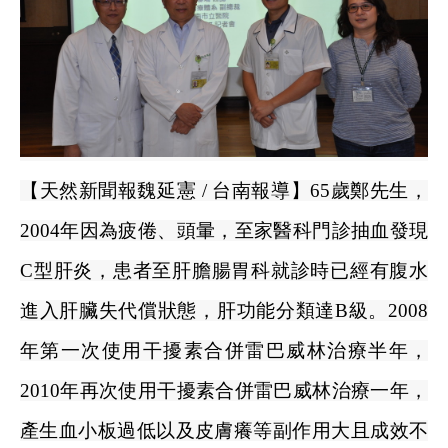
【天然新聞報魏延憲
/
台南報導】
65
歲鄭先生，
2004
年因為疲倦、頭暈，至家醫科門診抽血發現
C
型肝炎，患者至肝膽腸胃科就診時已經有腹水
進入肝臟失代償狀態，肝功能分類達
B
級。
2008
年第一次使用干擾素合併雷巴威林治療半年，
2010
年再次使用干擾素合併雷巴威林治療一年，
產生血小板過低以及皮膚癢等副作用大且成效不