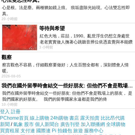
心法雙忘性即真。
是干擾素每週治療一次合併雷巴威林治療
6
個
心是根。法是塵。兩種猶如鏡上痕。 痕垢盡除光始現。心法雙忘性即
真。
月，成功率依基因型而異，大多在
60-90%
間，療
20 小時前
效還不錯，健保有給付，但最大問題是副作用
等待與希望
紅色大地，莊喆，1990。亂世浮生仍想立身處世
強，許多病人因無法忍受而中斷治療，甚至也有
老老實實做人撫著心跳聽音辨位依憑直覺與本能鑽
3 小時前
向裂隙的亮處探索另一個心聲另一個共鳴的
害怕副作用而不敢治療。
觀察
3
年前第一款全口服藥
C
肝抗病毒藥物，在歐
察言觀色不容易，仔細觀察要做好；人生百態全都有，深刻體會人情
暖。
美上市，治療超過
95%
的病人無大的副作用，幾
2026-08-05
我們在國外留學時會結交一些好朋友: 但他們不會是戰場上的朋友
乎所有人都可以完成全程治療。台南市立醫院
我們在國外留學時會結交一些好朋友: 但他們不會是戰場上的朋友， 是
我們國家的好朋友。 我們的留學國家永遠都是我們的倚
2015
年
10
月至
2016
年
9
月，總共
40
位病人接受全
10 小時前
登入
註冊
口服抗病毒
C
肝新藥治療，其中男性
14
位；女性
PChome首頁
線上購物
24h購物
書店
露天拍賣
比比昂代購
26
位，平均年齡
66.6
歲。合併肝癌者
23
位佔
新聞
/
氣象
股市
個人新聞台
廣告刊登
加入聯播網
全球購物
買賣租屋
支付連
國際連
Pi 拍錢包
旅遊
服務中心