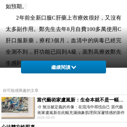
如預期。
2
年前全新口服
C
肝藥上市療效很好，又沒有
太多副作用。鄭先生去年
8
月自費
100
多萬使用
C
肝口服新藥，療程
3
個月，血清中的病毒已經完
全測不到，肝功能已回到
A
級，面對高療效鄭先
生感到很輕鬆愉快。
繼續閱讀
牟联瑞醫師表示，慢性
C
型肝炎的感染是全
世界最嚴重的公共衛生議題，若未做治療會逐漸
你可能感興趣的文章
走向纖維化、肝硬化，甚至肝癌，亦即所謂的肝
當代藝術家盧嵐新：生命本就不是一幅能被定義的肖像，在混亂與交疊中拼湊完整的靈魂
🎨 無法被定義的肖像：在混沌中尋找自己 當代藝
癌三部曲。在台灣約有四十至七十萬人罹患，其
術家盧嵐新在此幅充滿抽象肌理與深邃情感的新作
2026-08-05
中，以灰白為基底，交織著塗抹、刮擦與
中需要治療的約三十至四十萬人，以往標準流程