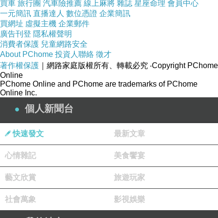
57.5%
，接受過干擾素治療失敗者共
15
位
買車
旅行團
汽車險推薦
線上麻將
雜誌
星座命理
會員中心
一元簡訊
直播達人
數位憑證
企業簡訊
(37.5%)
。
買網址
虛擬主機
企業郵件
廣告刊登
隱私權聲明
此
40
位病人皆完成
3~6
個月的療程，無嚴重
消費者保護
兒童網路安全
About PChome
投資人聯絡
徵才
副作用也未中斷停藥者。療程結束所有病人皆測
著作權保護
｜網路家庭版權所有、轉載必究
‧Copyright PChome
Online
不到病毒
(100%)
，停藥
12
周後有一例病毒復發，
PChome Online and PChome are trademarks of PChome
Online Inc.
依照
C
肝治療定義治癒率為
97.5%
，此病人在停藥
個人新聞台
9
個月後病毒亦消失。於本院接受
C
肝新藥治療的
快速發文
最新文章
病人全部治癒。
心情雜記
美食饗宴
為讓更多Ｃ肝病患接受口服新藥治療，健保
署決定放寬Ｃ肝新藥給付規定，未來肝纖維化程
藝文欣賞
旅遊玩家
度
F3
及
F4
患者，
5
月
15
日起不必先經過干擾素及
社會萬象
影視娛樂
雷巴威林治療失敗即可使用新藥。