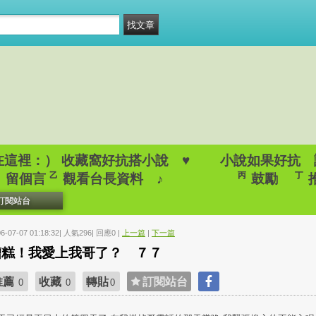
在這裡：） 收藏窩好抗搭小說 ♥ 小說如果好抗 
☞ ㆙留個言 ㆚觀看台長資料 ♪ ㆛鼓勵
訂閱站台
06-07-07 01:18:32| 人氣296| 回應0 |
上一篇
|
下一篇
糟糕！我愛上我哥了？ ７７
推薦
收藏
轉貼
訂閱站台
0
0
0