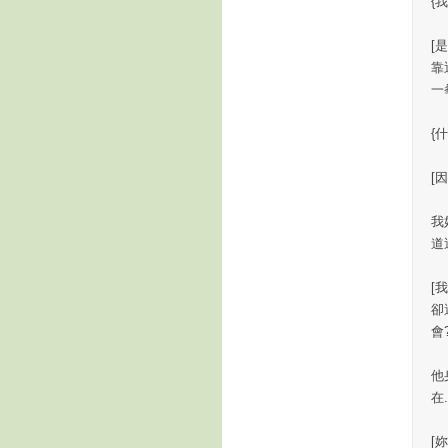
{
[
靠
一拳
{
[
我
道
[
卻
會
他
在
[