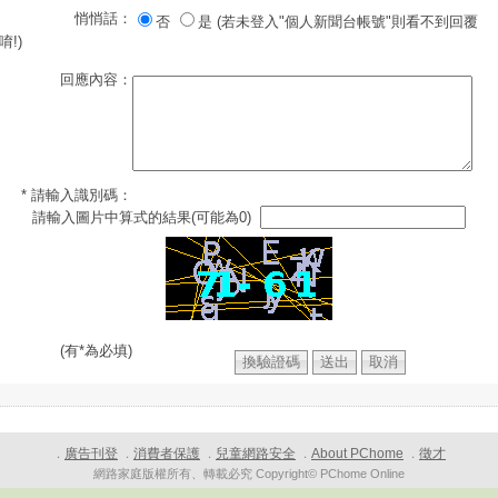
悄悄話：
否
是 (若未登入"個人新聞台帳號"則看不到回覆
唷!)
回應內容：
* 請輸入識別碼：
請輸入圖片中算式的結果(可能為0)
(有*為必填)
廣告刊登
消費者保護
兒童網路安全
About PChome
徵才
．
．
．
．
．
網路家庭版權所有、轉載必究 Copyright© PChome Online