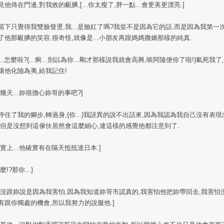
見他倚在門邊,對我效的靦腆,[...你太瘦了,胖一點...會更美更漂亮.]
當下只覺得我雙臉發燙,我...是臉紅了嗎?我並不是因為它的話,而是因為我第一
了他那靦腆的笑容,很奇怪,就像是...小朋友再跟媽媽撒嬌那樣的純真.
...怎麼啦?{...痾...別以為你...剛才那樣說我就會高興,唉阿隨便你了啦!}氣死我了
讓他化險為夷,給我記住!
前幾天...妳很擔心妳哥的事吧?]
停住了我的腳步,轉過身,{你...}我訝異的說不出話來,因為我認為我自己沒有表現
,但是沒想到這傢伙居然會這麼細心,連這樣的感覺他都注意到了.
事實上...他確實有在隔天抵抵達日本.]
麼!?那你...}
我沒跟妳說是因為我害怕,因為我知道妳哥市認真的,我害怕他把妳帶回去,我害怕
有跟你獨處的機會,所以我努力的說服他.]