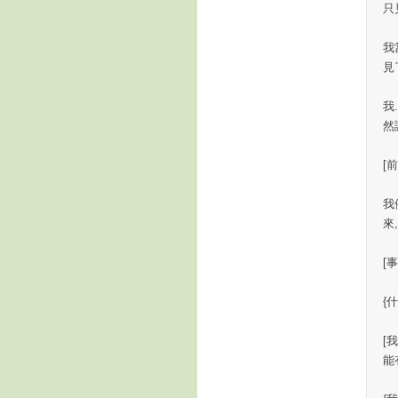
只
我
見
我
然
[
我
來
[
{什
[
能