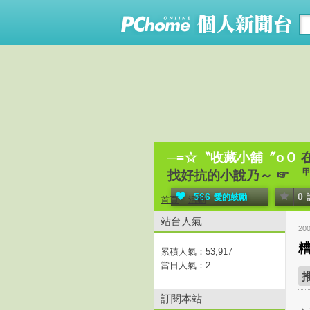
─=☆〝收藏小舖〞oＯ
找好抗的小說乃～ 
566
0
愛的鼓勵
首頁
活動
站台人氣
20
累積人氣：
53,917
當日人氣：
2
訂閱本站