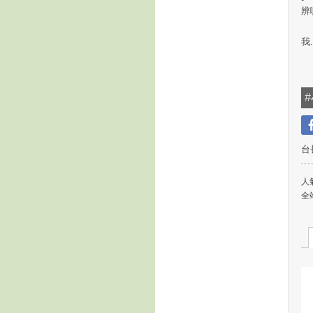
辨
我
#
台
人氣
全