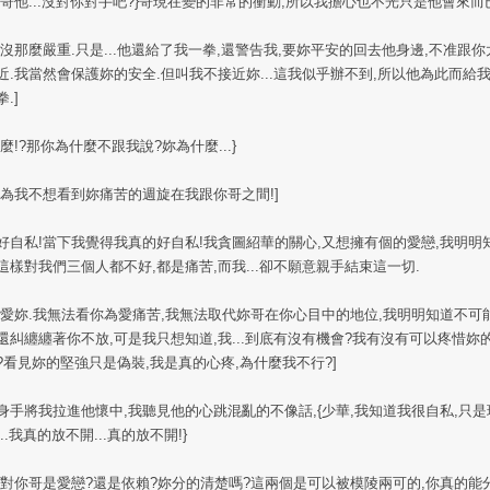
我哥他...沒對你對手吧?}哥現在變的非常的衝動,所以我擔心也不光只是他會來而
是沒那麼嚴重.只是...他還給了我一拳,還警告我,要妳平安的回去他身邊,不准跟你
近.我當然會保護妳的安全.但叫我不接近妳...這我似乎辦不到,所以他為此而給
.]
什麼!?那你為什麼不跟我說?妳為什麼...}
因為我不想看到妳痛苦的週旋在我跟你哥之間!]
好自私!當下我覺得我真的好自私!我貪圖紹華的關心,又想擁有個的愛戀,我明明
這樣對我們三個人都不好,都是痛苦,而我...卻不願意親手結束這一切.
我愛妳.我無法看你為愛痛苦,我無法取代妳哥在你心目中的地位,我明明知道不可能
還糾纏纏著你不放,可是我只想知道,我...到底有沒有機會?我有沒有可以疼惜妳
?看見妳的堅強只是偽裝,我是真的心疼,為什麼我不行?]
身手將我拉進他懷中,我聽見他的心跳混亂的不像話,{少華,我知道我很自私,只是
...我真的放不開...真的放不開!}
妳對你哥是愛戀?還是依賴?妳分的清楚嗎?這兩個是可以被模陵兩可的,你真的能