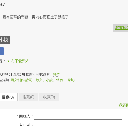
嘛?]
...因為紹華的問題...再內心而產生了動搖了.
我要檢
小說
長：
♥ 布丁愛戀◦°
(296) | 回應(0)| 推薦 (
0
)| 收藏 (
0
)|
轉寄
站分類:
圖文創作(詩詞、散文、小說、懷舊、插畫)
推薦(
0
)
收藏(
0
)
回應(0)
我要
* 回應人：
E-mail：