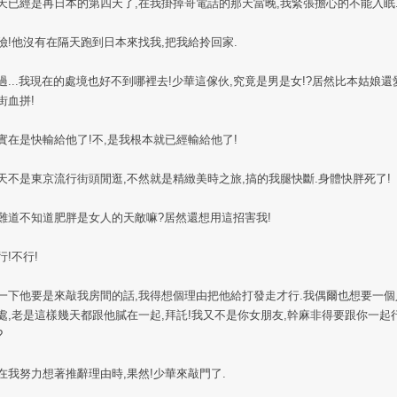
天已經是再日本的第四天了,在我掛掉哥電話的那天當晚,我緊張擔心的不能入眠
險!他沒有在隔天跑到日本來找我,把我給拎回家.
過...我現在的處境也好不到哪裡去!少華這傢伙,究竟是男是女!?居然比本姑娘還
街血拼!
實在是快輸給他了!不,是我根本就已經輸給他了!
天不是東京流行街頭閒逛,不然就是精緻美時之旅,搞的我腿快斷.身體快胖死了!
難道不知道肥胖是女人的天敵嘛?居然還想用這招害我!
行!不行!
一下他要是來敲我房間的話,我得想個理由把他給打發走才行.我偶爾也想要一個
處,老是這樣幾天都跟他膩在一起,拜託!我又不是你女朋友,幹麻非得要跟你一起
?
在我努力想著推辭理由時,果然!少華來敲門了.