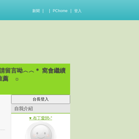
|
|
|
新聞
PChome
登入
請留言呦︿︿＊ 窩會繼續
 ㆜推薦 ☼
自我介紹
♥ 布丁愛戀◦°