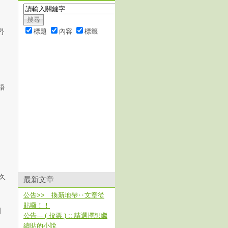
}
標題
內容
標籤
語
己
久
最新文章
公告>> 換新地帶‥文章從
貼囉！！
]
公告--- ( 投票 ) :: 請選擇想繼
續貼的小說