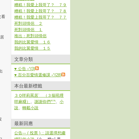
糟糕！我愛上我哥了？ ７９
糟糕！我愛上我哥了？ ７８
次看
糟糕！我愛上我哥了？ ７７
死對頭情侶 ２
死對頭情侶 １
推出：死對頭情侶
,居
我的比翼愛情 １６
我的比翼愛情 １５
文章分類
♥ 公告 ◦°(3)
出
♥ 百分百愛情選修課 ◦°(28)
本台最新標籤
３Ｑ咩莉罵居ˋ （３摳吼哩
咩麻糬）
、
謝謝你們^ˇ^
、
小
說
、
轉載小說
沒
最新回應
公告--- ( 投票 ) :: 請選擇想繼