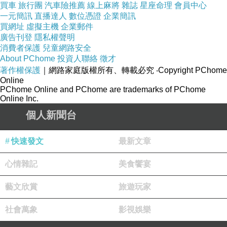
買車
旅行團
汽車險推薦
線上麻將
雜誌
星座命理
會員中心
一元簡訊
直播達人
數位憑證
企業簡訊
買網址
「我曾經在路上遇到仇家，正巧夏實經過出
虛擬主機
企業郵件
廣告刊登
隱私權聲明
手幫忙，我才得以全身而退，可也因此讓她引來
消費者保護
兒童網路安全
麻煩，夏媽媽，真的很對不起！」他自責的低下
About PChome
投資人聯絡
徵才
著作權保護
｜網路家庭版權所有、轉載必究
‧Copyright PChome
頭，沒有為自己說一句辯解的話。
Online
PChome Online and PChome are trademarks of PChome
Online Inc.
「你的傷？」季雪的目光仍充滿著關心。
個人新聞台
她並不會因為李勳的黑道背景而反對他和夏
快速發文
最新文章
實交往，她相信自己的直覺，他會對她女兒好，
這樣就夠了。
心情雜記
美食饗宴
藝文欣賞
旅遊玩家
「媽，李勳是為了救我才受傷的，他們拿刀
要砍我，是李勳幫我擋了兩刀，不然我現在一定
社會萬象
影視娛樂
也受了傷。」夏實一邊說一邊掉眼淚。