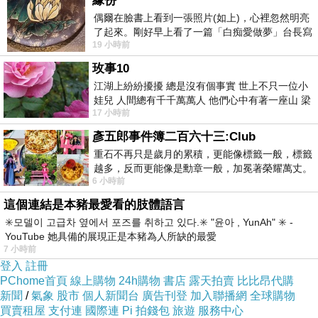
緣份
跟在李勳後頭的跟班只走到門口，就被季雪
偶爾在臉書上看到一張照片(如上)，心裡忽然明亮
了起來。剛好早上看了一篇「白痴愛做夢」台長寫
給攔了下來，不准他們進入她家。
19 小時前
的貼文，在回顧年輕時瘋狂愛上
玫事10
兩個孩子都受了傷，夏實沒什麼大礙，只有
江湖上紛紛擾擾 總是沒有個事實 世上不只一位小
一點擦傷，倒是李勳，他的臉被劃了一刀，手臂
娃兒 人間總有千千萬萬人 他們心中有著一座山 梁
17 小時前
山佛山泰華衡恆嵩 一山之高
縫了十針，看起來真痛，但他的樣子像不痛不癢
彥五郎事件簿二百六十三:Club
似的。
重石不再只是歲月的累積，更能像標籤一般，標籤
越多，反而更能像是勳章一般，加冕著榮耀萬丈。
6 小時前
習慣一如縱容，成了再難輕輕放下的罪證
「夏媽媽，這都是我的錯，請你不要怪夏
這個連結是本豬最愛看的肢體語言
實。」李勳站出來把所有的罪一肩扛下。「她是
✳️모델이 고급차 옆에서 포즈를 취하고 있다.✳️ "윤아 , YunAh" ✳️ -
被我拖累的，我沒有向你坦白，其實我……我父
YouTube 她具備的展現正是本豬為人所缺的最愛
親有黑道的背景。」
7 小時前
登入
註冊
PChome首頁
線上購物
24h購物
書店
露天拍賣
比比昂代購
「然後呢？」季雪雙手環胸，好整以暇地聽
新聞
/
氣象
股市
個人新聞台
廣告刊登
加入聯播網
全球購物
買賣租屋
支付連
國際連
Pi 拍錢包
旅遊
服務中心
著。