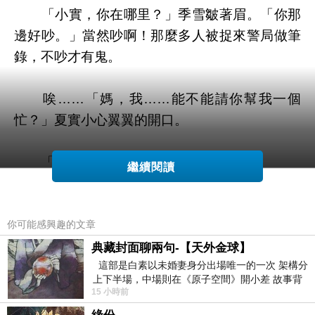
「小實，你在哪里？」季雪皺著眉。「你那
邊好吵。」當然吵啊！那麼多人被捉來警局做筆
錄，不吵才有鬼。
唉……「媽，我……能不能請你幫我一個
忙？」夏實小心翼翼的開口。
「什麼忙？」
繼續閱讀
「嗯……就是……來警察局接我回家。」聞
言，季雪的電話滑落掌心，咚一聲掉在地上……
你可能感興趣的文章
典藏封面聊兩句-【天外金球】
這部是白素以未婚妻身分出場唯一的一次 架構分
「這是怎麼一回事？！」辦好手續，將夏實
上下半場，中場則在《原子空間》開小差 故事背
和李勳接回家裏，季雪氣得聯手都在發抖。
15 小時前
景影射西藏境外流亡 地下組織