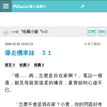
─=☆〝收藏小舖〞oＯ
訂閱
我的
2006-02-26 19:01:23
♥ 布丁愛戀◦°
爆走機車妹 ３１
留言 0
收藏 0
推薦 0
「嗯……媽，怎麼是你在家啊？」電話一撥
通，聽見母親那溫柔的嗓音，夏實頓時心虛不
已。
「怎麼不會是我在家？小實，你的問題好奇