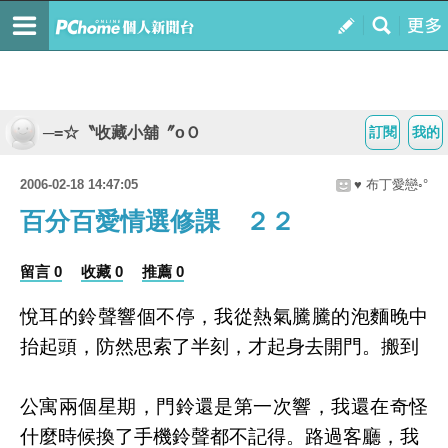
─=☆〝收藏小舖〞oＯ
訂閱
我的
2006-02-18 14:47:05
♥ 布丁愛戀◦°
百分百愛情選修課 ２２
留言 0
收藏 0
推薦 0
悅耳的鈴聲響個不停，我從熱氣騰騰的泡麵晚中
抬起頭，防然思索了半刻，才起身去開門。搬到
公寓兩個星期，門鈴還是第一次響，我還在奇怪
什麼時候換了手機鈴聲都不記得。路過客廳，我