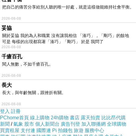
的同意就要借我的客廳通宵Ｋ書？我和他有熟到
把自己的痛苦分享給別人聽的唯一好處，就是這樣做能維持社會平衡。
2026-08-08
這種程度嗎？！
妥協
關於妥協 我的為人和職業 沒有讓我相信 「湊巧」，「剛巧」的餘地
可是 每樣的出現都寫著「湊巧」「剛巧」 於是 我問了
「妳不會這麼小氣吧？好歹之前我也出力幫妳搬
2026-08-08
家，這點小小回報都不肯？」
千瘡百孔
閱人無數，不如千瘡百孔。
「學校裡好像有閱讀室噢！」我提醒他。
2026-08-08
長大
「十一月的晚上是很冷的，妳忍心讓我在閱讀室
長大，與年齡無關，跟挫折有關。
裡受凍？」
2026-08-08
登入
註冊
什麼叫我忍不忍心？我又不是他徐大帥哥的Ｆａ
PChome首頁
線上購物
24h購物
書店
露天拍賣
比比昂代購
新聞
/
氣象
股市
個人新聞台
廣告刊登
加入聯播網
全球購物
ｎｓ，我有什麼好忍不忍心？！好吧！好吧！來
買賣租屋
支付連
國際連
Pi 拍錢包
旅遊
服務中心