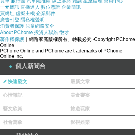
買車
旅行團
汽車險推薦
線上麻將
雜誌
星座命理
會員中心
都來了，總不見得真的拿掃把把他趕出門，不過
一元簡訊
直播達人
數位憑證
企業簡訊
買網址
虛擬主機
企業郵件
打死我也不承認我是真的不忍心他挨冷受凍。
廣告刊登
隱私權聲明
消費者保護
兒童網路安全
About PChome
投資人聯絡
徵才
「那我怎麼辦？」我沒好氣的瞪著他。
著作權保護
｜網路家庭版權所有、轉載必究
‧Copyright PChome
Online
PChome Online and PChome are trademarks of PChome
「孤男寡女共處一室？」徐子傑對我皮皮一笑，
Online Inc.
「我都不擔心妳會夜襲我了，妳有什麼好擔
個人新聞台
心？」
快速發文
最新文章
「去死吧你！！」
心情雜記
美食饗宴
徐子傑頭一偏，躲過我扔出的抱枕：「咦？妳沒
藝文欣賞
旅遊玩家
戴眼鏡準頭也不錯嘛！」
社會萬象
影視娛樂
糟糕！急著開門忘了戴好眼鏡。我急忙衝到廚