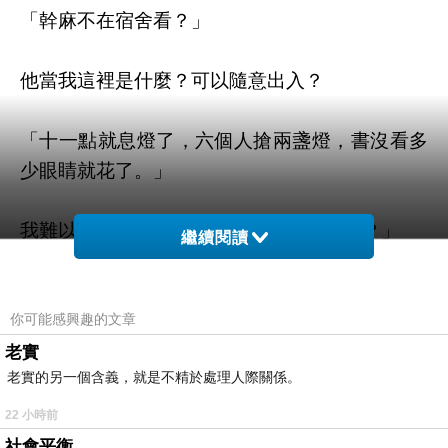
「幹麻不在宿舍看？」
他當我這裡是什麼？可以隨意出入？
「十一點就息燈了，六個人搶兩盞燈，書沒看多
少眼睛就花了。」
我難以置信的瞪著他：「你要在這看通宵？」
繼續閱讀
埋頭在書堆哩，徐子傑頭也不抬的點點頭。
你可能感興趣的文章
我一把抽掉他面前的教科書說：「我有同意你借
老實
老實的另一個含義，就是不精於處理人際關係。
我的客廳嗎？」
22 小時前
實在搞不懂這個人的神經構造，事先沒有徵求我
社會平衡