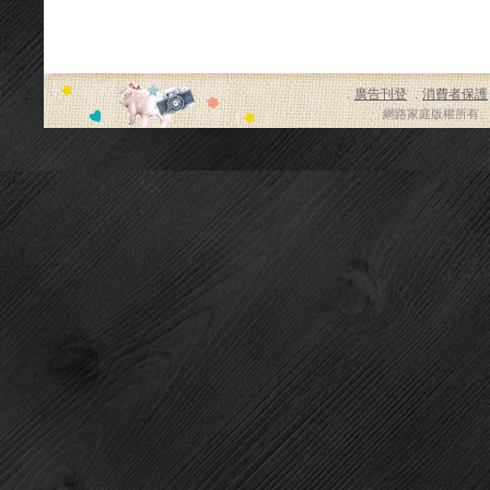
廣告刊登
消費者保護
．
．
網路家庭版權所有、轉載必究