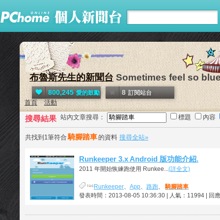
布魯斯先生的新聞台
Sometimes feel so blue 
800,245
8
愛的鼓勵
訂閱站台
首頁
活動
站內文章搜尋：
標題
內容
搜尋結果
騎腳踏車
共找到1筆符合
的資料
搜尋全站»
Runkeeper 3.x Android 版功能介紹.
2011 年開始恢練跑使用 Runkee...
(詳全文)
Runkeeper
、
App
、
路跑
、
騎腳踏車
發表時間：2013-08-05 10:36:30 | 人氣：11994 | 回