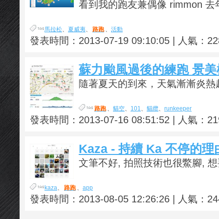
看到我的跑友兼偶像 rimmon 去年
馬拉松
、
夏威夷
、
路跑
、
活動
發表時間：2013-07-19 09:10:05 | 人氣：22
蘇力颱風過後的練跑 景美
隨著夏天的到來，天氣漸漸炎熱起
路跑
、
貓空
、
101
、
貓纜
、
runkeeper
發表時間：2013-07-16 08:51:52 | 人氣：21
Kaza - 持續 Ka 不停的理
文筆不好, 拍照技術也很鱉腳, 想要
kaza
、
路跑
、
app
發表時間：2013-08-05 12:26:26 | 人氣：24