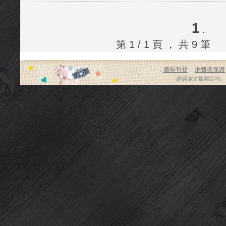
1
.
第 1 / 1 頁 ， 共 
廣告刊登
消費者保護
．
．
網路家庭版權所有、轉載必究