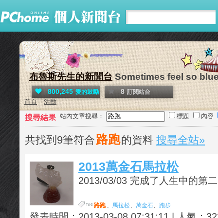
布魯斯先生的新聞台
Sometimes feel so blue 
800,245
8
愛的鼓勵
訂閱站台
首頁
活動
站內文章搜尋：
標題
內容
搜尋結果
路跑
共找到9筆符合
的資料
搜尋全站»
2013萬金石馬拉松
2013/03/03 完成了人生中的第二.
路跑
、
馬拉松
、
萬金石
、
跑步
發表時間：2013-03-08 07:31:11 | 人氣：32