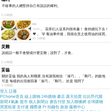
裡面要傳達的意念一樣，覺得「Believing is
不做事的人總堅持自己有說話的權利。
seeing」，只要我相信的東西，就有可能是存在
的。
3 小時前
…
⋯⋯ 。 花草幻人這系列很有趣！ 會持續玩下去！
所以我相信Josh Groban唱的主題曲
🧡 。 🐻 毒油事件後，我很在意之後用油的採買。
《Believe》。
15 小時前
前天購買了我之前就很愛
災難
Believe
說錯話一般不會變成什麼災難；說對了，才會。
5 小時前
Children sleeping
妥協
snow is softly falling.
關於妥協 我的為人和職業 沒有讓我相信 「湊巧」，「剛巧」的餘地
可是 每樣的出現都寫著「湊巧」「剛巧」 於是 我問了
Dreams are calling
3 小時前
like bells in the distance.
登入
註冊
PChome首頁
線上購物
24h購物
書店
露天拍賣
比比昂代購
新聞
/
氣象
股市
個人新聞台
廣告刊登
加入聯播網
全球購物
We were dreamers not so long ago.
買賣租屋
支付連
國際連
Pi 拍錢包
旅遊
服務中心