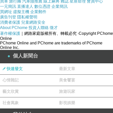
But one by one we all had to grow up.
買車
旅行團
汽車險推薦
線上麻將
雜誌
星座命理
會員中心
一元簡訊
直播達人
數位憑證
企業簡訊
買網址
虛擬主機
企業郵件
When it seems the magic slipped away,
廣告刊登
隱私權聲明
消費者保護
兒童網路安全
we find it all again on Christmas day...
About PChome
投資人聯絡
徵才
著作權保護
｜網路家庭版權所有、轉載必究
‧Copyright PChome
Believe in what your heart is saying,
Online
PChome Online and PChome are trademarks of PChome
hear the melody that's playing.
Online Inc.
There's no time to waste,
個人新聞台
there's so much to celebrate.
快速發文
最新文章
Believe in what you feel inside,
心情雜記
美食饗宴
And give your dreams the wings to fly.
You have everything you need,
藝文欣賞
旅遊玩家
If you just believe.
社會萬象
影視娛樂