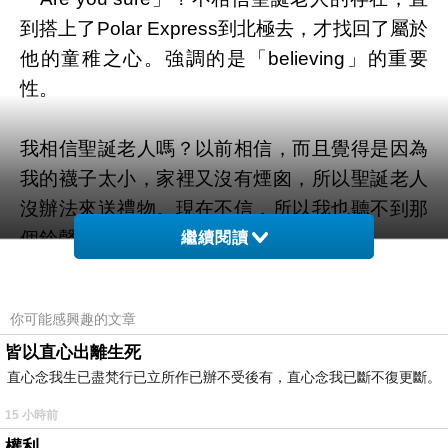
到搭上了Polar Express到北極去，才找回了屬於
他的童稚之心。強調的是「believing」的重要
性。
我相信聖誕老人嗎？以前相信，而且覺得是因為
我的襪子太小，家裡又沒有煙囪，所以聖誕老人
沒辦法來送禮物。現在不信，所以我也聽不到那
個鈴聲了。
繼續閱讀
電影裡的兩個小朋友唱的那首很可愛的《When
你可能感興趣的文章
Christmas comes to town》，有一句歌詞唱著
皆以直心出離生死
「All the things I've heard about, but never
直心念我生已盡梵行已立所作已辦不受後有，直心念我已斷不復更斷。
really see」，正是小男孩心中的懷疑。可是我不
15 小時前
太信「Seeing is believing」這句話，就跟電影
權利