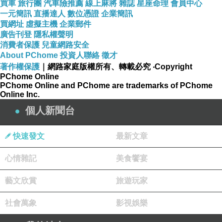
買車
旅行團
汽車險推薦
線上麻將
雜誌
星座命理
會員中心
一元簡訊
直播達人
數位憑證
企業簡訊
買網址
虛擬主機
企業郵件
廣告刊登
隱私權聲明
消費者保護
兒童網路安全
About PChome
投資人聯絡
徵才
著作權保護
｜網路家庭版權所有、轉載必究
‧Copyright
PChome Online
PChome Online and PChome are trademarks of PChome
Online Inc.
個人新聞台
快速發文
最新文章
心情雜記
美食饗宴
藝文欣賞
旅遊玩家
社會萬象
影視娛樂