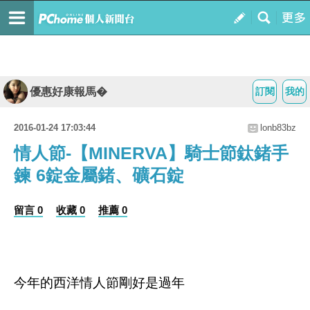
優惠好康報馬�
訂閱
我的
2016-01-24 17:03:44
lonb83bz
情人節-【MINERVA】騎士節鈦鍺手
鍊 6錠金屬鍺、礦石錠
留言 0
收藏 0
推薦 0
今年的西洋情人節剛好是過年