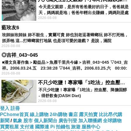
今天是父親節，是所有爸爸最好的日子，爸爸就是
天，媽媽就是地；爸爸年輕出去賺錢，媽媽則是處
2026-08-08
理家務，職業不分高低貴賤，只有人品才
藍玫友6
玫師妹玫師妹 妳不殺生，實屬可貴 妳也別老逗著蟑螂玩 妳不打死牠，
抓弄牠 這...打蟑螂當打地鼠 也是項可愛的遊戲？ 是說，滿院
2026-08-08
◎吉祥_043~045
■潘文良著作集＞勵益品＞魚雁千里共今緣＞吉祥_043~045 ▽043_吉
祥。2006.03.24.五 23:38:28 ▽044_吉祥。2006.03.25.六 00:00:
2026-08-08
不只少吃鹽！專家曝「1吃法」控血壓、降膽固醇 - 得舒飲食(DASH Diet)
不只少吃鹽！專家曝「1吃法」控血壓、降膽固醇
- 得舒飲食(DASH Diet)
2026-08-08
https://www.facebook.com/dietitiansophia/
posts/157966
登入
註冊
PChome首頁
線上購物
24h購物
書店
露天拍賣
比比昂代購
新聞
/
氣象
股市
個人新聞台
廣告刊登
加入聯播網
全球購物
買賣租屋
支付連
國際連
Pi 拍錢包
旅遊
服務中心