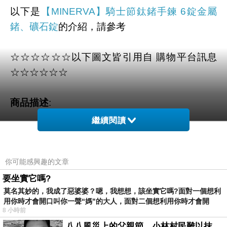
以下是
【MINERVA】騎士節鈦鍺手鍊 6錠金屬
鍺、礦石錠
的介紹，請參考
☆☆☆☆☆☆以下圖文皆引用自 購物平台訊息
☆☆☆☆☆☆
商品描述
:
繼續閱讀
你可能感興趣的文章
要坐實它嗎?
莫名其妙的，我成了惡婆婆？嗯，我想想，該坐實它嗎?面對一個想利
用你時才會開口叫你一聲“媽"的大人，面對二個想利用你時才會開
8 小時前
八八風災上的父親節，小林村民難以抹滅的痛