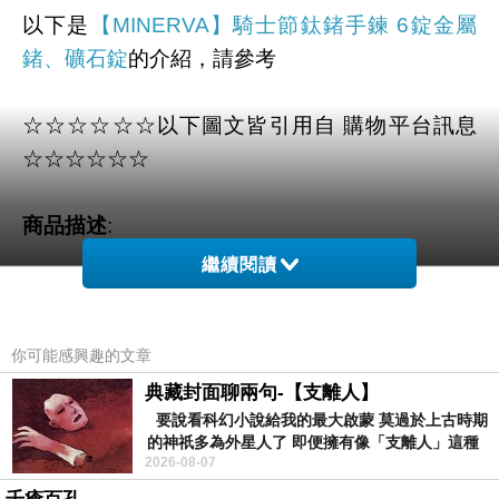
以下是
【MINERVA】騎士節鈦鍺手鍊 6錠金屬
鍺、礦石錠
的介紹，請參考
☆☆☆☆☆☆以下圖文皆引用自 購物平台訊息
☆☆☆☆☆☆
商品描述
:
繼續閱讀
你可能感興趣的文章
典藏封面聊兩句-【支離人】
要說看科幻小說給我的最大啟蒙 莫過於上古時期
的神祇多為外星人了 即便擁有像「支離人」這種
2026-08-07
驚世駭俗的神通法門 也未必讀