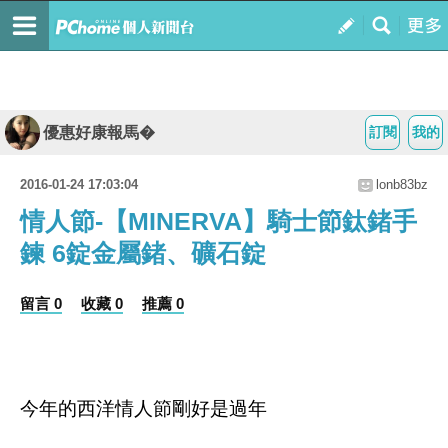
優惠好康報馬�
訂閱
我的
2016-01-24 17:03:04
lonb83bz
情人節-【MINERVA】騎士節鈦鍺手
鍊 6錠金屬鍺、礦石錠
留言 0
收藏 0
推薦 0
今年的西洋情人節剛好是過年