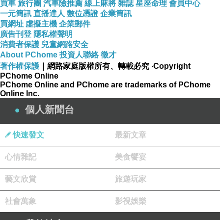
買車
旅行團
汽車險推薦
線上麻將
雜誌
星座命理
會員中心
一元簡訊
直播達人
數位憑證
企業簡訊
買網址
虛擬主機
企業郵件
廣告刊登
隱私權聲明
消費者保護
兒童網路安全
About PChome
投資人聯絡
徵才
著作權保護
｜網路家庭版權所有、轉載必究
‧Copyright
PChome Online
PChome Online and PChome are trademarks of PChome
Online Inc.
個人新聞台
快速發文
最新文章
心情雜記
美食饗宴
藝文欣賞
旅遊玩家
社會萬象
影視娛樂