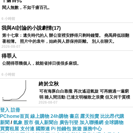
千瘡百孔
閱人無數，不如千瘡百孔。
6 小時前
我與AI討論的小說劇情(17)
第十七章：遺失時代的人 辦公室裡安靜得只剩時鐘聲。 堯禹舜低頭翻
著相簿。 照片中的袁年，始終與人群保持距離。 別人在聊天。
2026-08-07
得罪人
公開得罪幾個人，就能省掉日後很多麻煩。
6 小時前
終於立秋
可有海豚白白靠攏 再次遙迢氣旋 可再饒過一遍窮
弱 雖人間活動 已達文明極致之浪費 但又何干質樸
2026-08-07
者 只能白白陪葬
登入
註冊
PChome首頁
線上購物
24h購物
書店
露天拍賣
比比昂代購
新聞
/
氣象
股市
個人新聞台
廣告刊登
加入聯播網
全球購物
買賣租屋
支付連
國際連
Pi 拍錢包
旅遊
服務中心