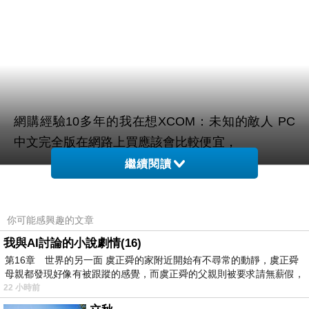
網購經驗10多年的我在想XCOM：未知的敵人 PC
中文完全版在網路上買應該會比較便宜，
繼續閱讀
而且24小時都能買，上網慢慢挑選，不用等店家開
這麼方便當然選擇在
門也不用看店員臉色，
你可能感興趣的文章
網路上購買~~
我與AI討論的小說劇情(16)
第16章 世界的另一面 虞正舜的家附近開始有不尋常的動靜，虞正舜
於是我參考了其他網友XCOM：未知的敵人 PC中文
母親都發現好像有被跟蹤的感覺，而虞正舜的父親則被要求請無薪假，
22 小時前
完全版的推薦開箱文及心得分享!