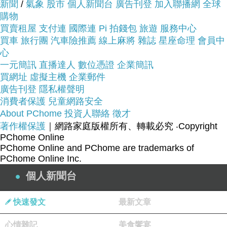
新聞
/
氣象
股市
個人新聞台
廣告刊登
加入聯播網
全球
購物
買賣租屋
支付連
國際連
Pi 拍錢包
旅遊
服務中心
買車
旅行團
汽車險推薦
線上麻將
雜誌
星座命理
會員中
心
品號：3035248
一元簡訊
直播達人
數位憑證
企業簡訊
買網址
虛擬主機
企業郵件
廣告刊登
隱私權聲明
消費者保護
值得玩家體驗的優秀遊戲
兒童網路安全
About PChome
投資人聯絡
徵才
捍衛文明的存續
著作權保護
｜網路家庭版權所有、轉載必究
‧Copyright
成為XCOM的精銳指揮官
PChome Online
掌握地球防衛力量
PChome Online and PChome are trademarks of
PChome Online Inc.
對抗異形入侵
個人新聞台
快速發文
最新文章
心情雜記
美食饗宴