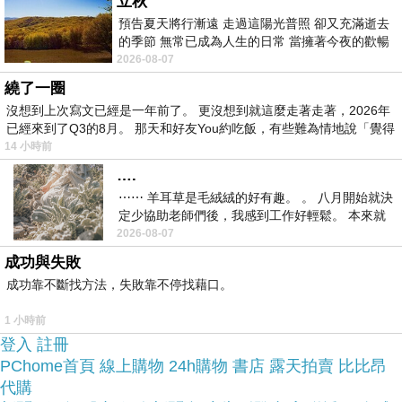
立秋
預告夏天將行漸遠 走過這陽光普照 卻又充滿逝去
上網找了很多XCOM：未知的敵人 PC中文完全版評
的季節 無常已成為人生的日常 當擁著今夜的歡暢
論跟比價的結果，還有哪裡買最便宜划算，發現它
舒心 轉眼驟成昨日 而明晨 太陽
2026-08-07
真的很不錯!!
繞了一圈
沒想到上次寫文已經是一年前了。 更沒想到就這麼走著走著，2026年
已經來到了Q3的8月。 那天和好友You約吃飯，有些難為情地說「覺得
品質有保障又有七天鑑
而且在網路上購買，
14 小時前
賞期，不滿意可以退貨也不用擔心買
….
貴!
⋯⋯ 羊耳草是毛絨絨的好有趣。 。 八月開始就決
定少協助老師們後，我感到工作好輕鬆。 本來就
不是我的工作啊。 真
2026-08-07
服務這麼優，當然在網路購物最好啦~~
你一定要來
成功與失敗
看看XCOM：未知的敵人 PC中文完全版~~
成功靠不斷找方法，失敗靠不停找藉口。
1 小時前
商品網址:
登入
註冊
PChome首頁
線上購物
24h購物
書店
露天拍賣
比比昂
代購