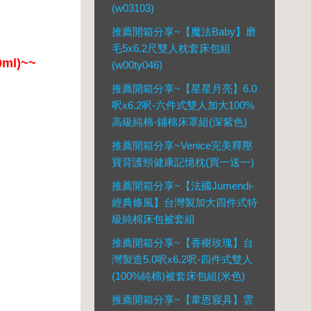
(w03103)
推薦開箱分享~【魔法Baby】磨
毛5x6.2尺雙人枕套床包組
l)~~
(w00ty046)
推薦開箱分享~【星星月亮】6.0
呎x6.2呎-六件式雙人加大100%
高級純棉-鋪棉床罩組(深紫色)
推薦開箱分享~Venice完美釋壓
寶背護頸健康記憶枕(買一送一)
推薦開箱分享~【法國Jumendi-
經典條風】台灣製加大四件式特
級純棉床包被套組
推薦開箱分享~【香榭玫瑰】台
灣製造5.0呎x6.2呎-四件式雙人
(100%純棉)被套床包組(米色)
推薦開箱分享~【韋恩寢具】雲