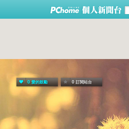
0
0
愛的鼓勵
訂閱站台