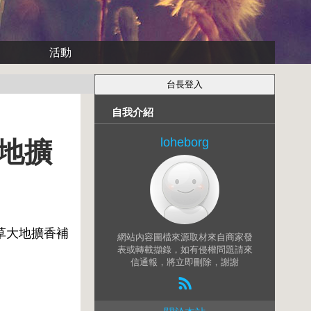
活動
自我介紹
loheborg
大地擴
鞭草大地擴香補
網站內容圖檔來源取材來自商家發
表或轉載擷錄，如有侵權問題請來
信通報，將立即刪除，謝謝