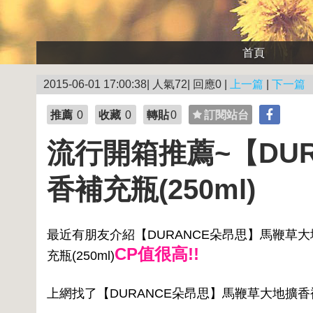
首頁
2015-06-01 17:00:38| 人氣72| 回應0 |
上一篇
|
下一篇
推薦
0
收藏
0
轉貼
0
訂閱站台
流行開箱推薦~【DU
香補充瓶(250ml)
最近有朋友介紹【DURANCE朵昂思】馬鞭草大地
CP值很高!!
充瓶(250ml)
上網找了【DURANCE朵昂思】馬鞭草大地擴香補