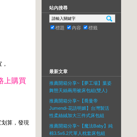
站內搜尋
標題
內容
標籤
宜，
最新文章
路上購買
推薦開箱分享~【夢工場】葉姿
舞態天絲兩用被床包組(雙人)
推薦開箱分享~【喬曼帝
Jumendi-花語明媚】台灣製活
性柔絲絨加大三件式床包組
宜划算，發現
推薦開箱分享~【魔法Baby】純
棉3.5x6.2尺單人枕套床包組