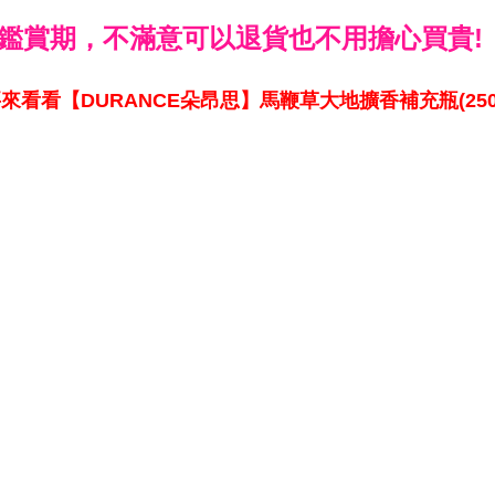
鑑賞期，不滿意可以退貨也不用擔心買貴!
來看看【DURANCE朵昂思】馬鞭草大地擴香補充瓶(250m