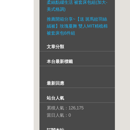
柔絲點綴生活 被套床包組(加大-
美式格調)
推薦開箱分享~【送 斑馬紋羽絲
絨被】玫瑰蔓舞 雙人MIT精梳棉
被套床包6件組
文章分類
本台最新標籤
最新回應
站台人氣
累積人氣：
126,175
當日人氣：
0