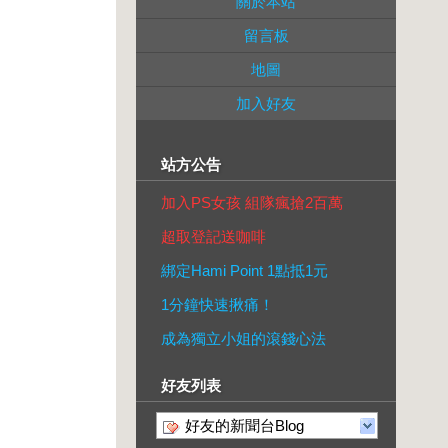
關於本站
留言板
地圖
加入好友
站方公告
加入PS女孩 組隊瘋搶2百萬
超取登記送咖啡
綁定Hami Point 1點抵1元
1分鐘快速揪痛！
成為獨立小姐的滾錢心法
好友列表
好友的新聞台Blog