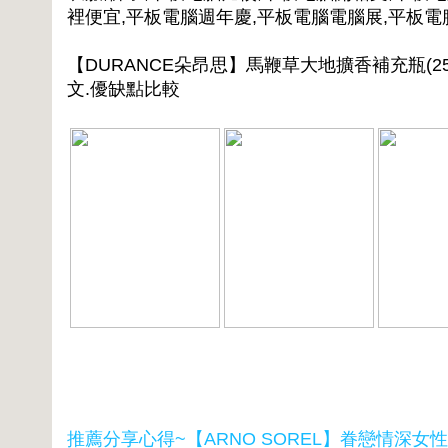
裡便宜,平板電腦週年慶,平板電腦電腦展,平板
【DURANCE朵昂思】馬鞭草大地擴香補充瓶(25
文.優缺點比較
推薦分享心得~【ARNO SOREL】眷戀情深女性淡