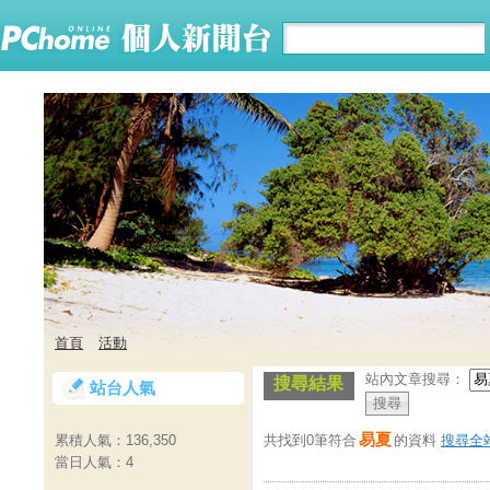
首頁
活動
站內文章搜尋：
搜尋結果
站台人氣
易夏
共找到0筆符合
的資料
搜尋全
累積人氣：
136,350
當日人氣：
4