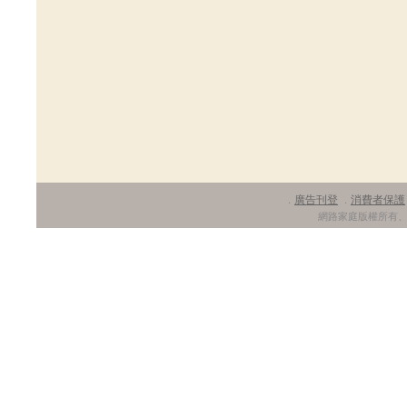
廣告刊登
消費者保護
．
．
網路家庭版權所有、轉載必究