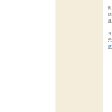
但
應
且
各
元
草