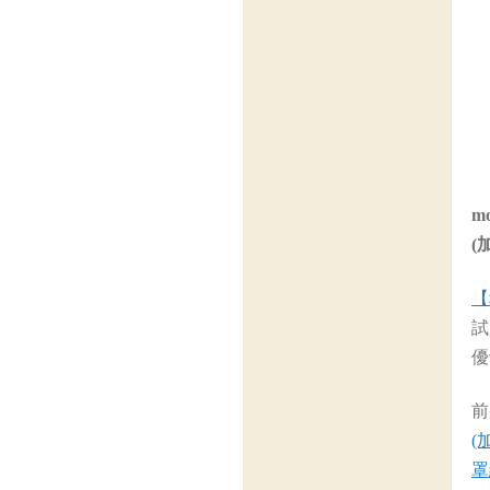
m
(
【
試
優
前
(
罩