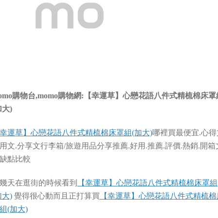
omo購物台,momo購物網:【幸運草】心戀花語八件式精梳棉床罩
加大)
幸運草】心戀花語八件式精梳棉床罩組(加大)
哪裡買最便宜.心得
用文.分享文行李箱/旅遊用品分享推薦.好用.推薦.評價.熱銷.開箱
缺點比較
幾天在逛街的時候看到
【幸運草】心戀花語八件式精梳棉床罩組
加大)
覺得很心動而且正打算買
【幸運草】心戀花語八件式精梳棉
組(加大)