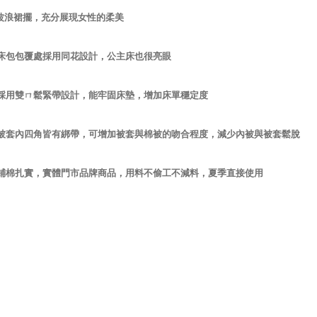
波浪裙擺，充分展現女性的柔美
床包包覆處採用同花設計，公主床也很亮眼
採用雙ㄇ鬆緊帶設計，能牢固床墊，增加床單穩定度
被套內四角皆有綁帶，可增加被套與棉被的吻合程度，減少內被與被套鬆脫
鋪棉扎實，實體門市品牌商品，用料不偷工不減料，夏季直接使用