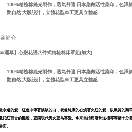
100%精梳棉絲光製作，透氣舒適 日本染劑活性染印，色澤
艷自然 大版設計，立體花型車工更具立體感
內容簡介
幸運草】心戀花語八件式精梳棉床罩組(加大)
100%精梳棉絲光製作，透氣舒適 日本染劑活性染印，色澤
艷自然 大版設計，立體花型車工更具立體感
徵永遠的愛，紅色中帶著淡淡的白，就像純潔的心燒著火紅的愛，以氣質的鵝
襯托紅百合的豔麗，更讓現代男女更為喜愛。拿來當婚用寢飾送禮等等都十分
場面。