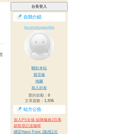
自我介紹
locomotivewxtj6g
價
關於本站
留言板
地圖
加入好友
愛的鼓勵：
0
文章篇數：
1,936
站方公告
加入PS女孩 組隊瘋搶2百萬
超取登記送咖啡
綁定Hami Point 1點抵1元