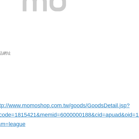
品網址
ttp://www.momoshop.com.tw/goods/GoodsDetail.jsp?
_code=1815421
&memid=6000000188&cid=apuad&oid=
sm=league