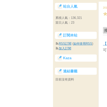
站台人氣
20
累積人氣：
136,321
當日人氣：
23
訂閱本站
【
RSS訂閱
(
如何使用RSS
)
加入訂閱
可
Kaza
連結書籤
目前沒有資料