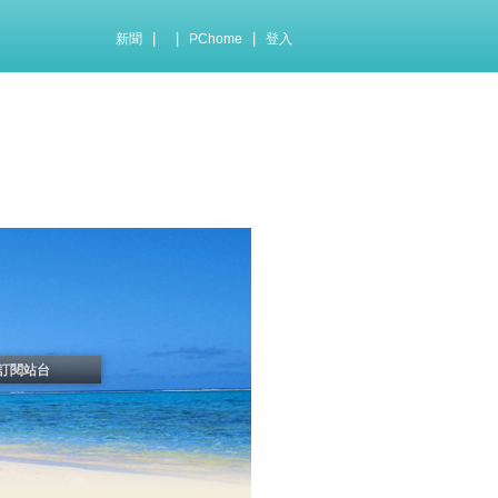
|
|
|
新聞
PChome
登入
訂閱站台