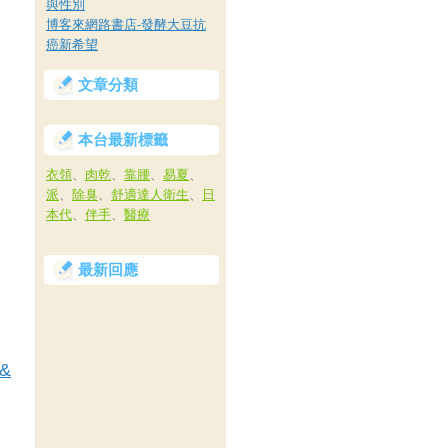
與性別
博客來網路書店-發酵大豆抗
癌新希望
文章分類
本台最新標籤
衣領
、
肉乾
、
靠腰
、
易夏
、
派
、
除臭
、
舒適達人衛生
、
日
本代
、
伴手
、
醫療
最新回應
1&