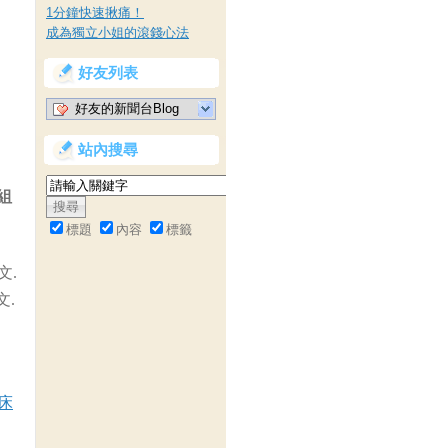
1分鐘快速揪痛！
成為獨立小姐的滾錢心法
好友列表
好友的新聞台Blog
站內搜尋
組
標題
內容
標籤
文.
文.
床