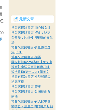
買
而
最新文章
色
博客來網路書店-御心醫女 3
00
博客來網路書店-擇食：吃到
自然瘦，邱錦伶明星級的養生
運
法
博客來網路書店-黃雍廉自選
集(POD)
博客來網路書店-操弄
團購折扣momo購物【大東山
珠寶】南洋貝寶珠璀璨項鍊
浪漫玫瑰(第一夫人)-學英文
博客來網路書店-小兒腎臟與
泌尿疾病
博客來網路書店-醫事
博客來網路書店-腎臟病飲食
療法
博客來網路書店-女人的中國
醫療史－漢唐之間的健康照顧