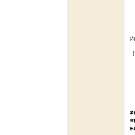
【
象
來
出