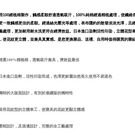
用
100
經梳棉製作，觸感柔順舒適透氣吸汗，
100%
純棉經過精梳處理，使纖維
更一致觸感更佳的柔順。經過絲光壓光等處理，表布隱約的散發淡淡光澤，且
藝處理，更加耐用耐水洗更符合經濟效益。日本進口染劑活性印染，立體花型
，使花紋更立體，並兼具真實感。是您更換寢品、送禮、自用時值得購買的寢
精選
100%
精梳棉，透氣吸汗兼具，濟效益最佳
日本進口染劑，活性印染而成，色澤更鮮麗自然長久使用不易退色
獨特的大版面設計，有別於連續版的獨特性
採用花紋型的立體車工，使寢具的花紋更顯立體感
壓框設計，及滾邊設計，完整的全工藝處理