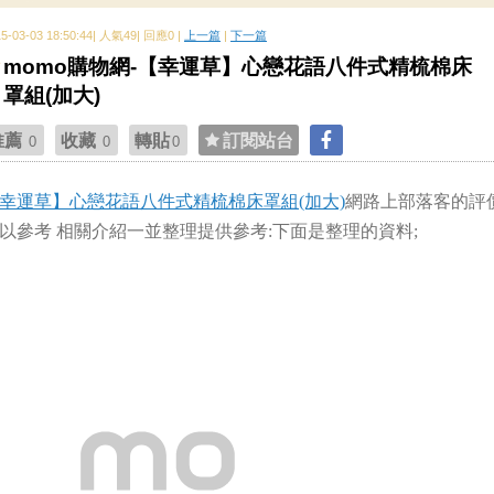
15-03-03 18:50:44| 人氣49| 回應0 |
上一篇
|
下一篇
momo購物網-【幸運草】心戀花語八件式精梳棉床
罩組(加大)
推薦
收藏
轉貼
訂閱站台
0
0
0
幸運草】心戀花語八件式精梳棉床罩組(加大)
網路上部落客的評
以參考 相關介紹一並整理提供參考:下面是整理的資料;