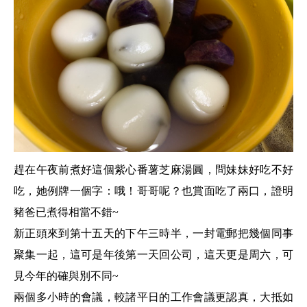
趕在午夜前煮好這個紫心番薯芝麻湯圓，問妹妹好吃不好
吃，她例牌一個字：哦！哥哥呢？也賞面吃了兩口，證明
豬爸已煮得相當不錯~
新正頭來到第十五天的下午三時半，一封電郵把幾個同事
聚集一起，這可是年後第一天回公司，這天更是周六，可
見今年的確與別不同~
兩個多小時的會議，較諸平日的工作會議更認真，大抵如