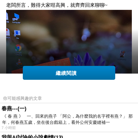
老闆所言，難得大家咁高興，就齊齊回來聊聊~
繼續閱讀
你可能感興趣的文章
春燕---(一)
《 春 燕 》 一、回來的燕子 「阿公，為什麼我的名字裡有燕？」 那
年，何春燕五歲，坐在後台戲箱上，看外公何安慶縫補一
7 小時前
我與AI討論的小說劇情(13)