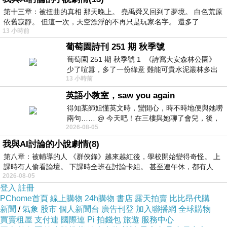
第十三章：被扭曲的真相 那天晚上。 堯禹舜又回到了夢境。 白色荒原
依舊寂靜。 但這一次，天空漂浮的不再只是玩家名字。 還多了
13 小時前
葡萄園詩刊 251 期 秋季號
葡萄園 251 期 秋季號 1 《詩寫大安森林公園》
少了喧囂，多了一份綠意 難能可貴水泥叢林多出
終於...在完成這特別工作會面後收到這封開工大吉利市，
13 小時前
一
冀今年開工大吉，唔好的事情快快過去，好的事情快快到
英語小教室，saw you again
得知某師姐懂英文時，蠻開心，時不時地便與她嘮
來~
兩句…… @ 今天吧！在三樓與她聊了會兒，後，
2026-08-05
下二樓居然又撞到她，於是
我與AI討論的小說劇情(8)
第八章：被輔導的人 《群俠錄》越來越紅後，學校開始變得奇怪。 上
課時有人偷看論壇。 下課時全班在討論卡組。 甚至連午休，都有人
特別休假
上一篇：
2026-08-05
登入
註冊
期待春暖花開
下一篇：
PChome首頁
線上購物
24h購物
書店
露天拍賣
比比昂代購
新聞
/
氣象
股市
個人新聞台
廣告刊登
加入聯播網
全球購物
買賣租屋
支付連
國際連
Pi 拍錢包
旅遊
服務中心