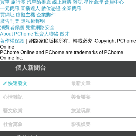
買車
旅行團
汽車險推薦
線上麻將
雜誌
星座命理
會員中心
一元簡訊
直播達人
數位憑證
企業簡訊
買網址
虛擬主機
企業郵件
廣告刊登
隱私權聲明
消費者保護
兒童網路安全
About PChome
投資人聯絡
徵才
著作權保護
｜網路家庭版權所有、轉載必究
‧Copyright PChome
Online
PChome Online and PChome are trademarks of PChome
Online Inc.
個人新聞台
快速發文
最新文章
心情雜記
美食饗宴
藝文欣賞
旅遊玩家
社會萬象
影視娛樂