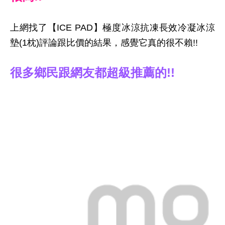
上網找了【ICE PAD】極度冰涼抗凍長效冷凝冰涼
墊(1枕)評論跟比價的結果，感覺它真的很不賴!!
很多鄉民跟網友都超級推薦的!!