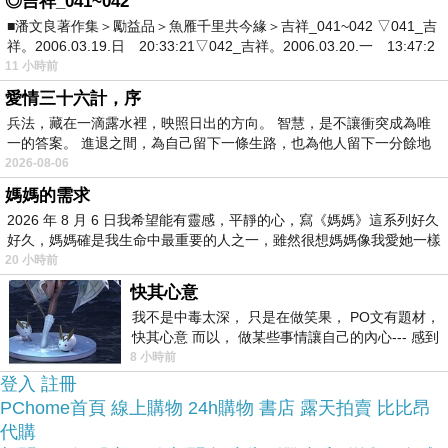
◎吉祥_041~042
而且24小時都能買，上網慢慢挑選，慢慢比價，不
■潘文良著作集＞勵益品＞魚雁千里共今緣＞吉祥_041~042 ▽041_吉
這麼方便當
祥。2006.03.19.日 20:33:21▽042_吉祥。2006.03.20.一 13:47:2
用等店家開門也不用看店員臉色，
11 小時前
然選擇在網路上購買~~
愛情三十六計，序
兵法，藏在一滴露水裡，映照日出的方向。 智慧，是不讓衝突成為唯
於是我也參考了其他網友【ICE PAD】極度冰涼抗
一的答案。 進退之間，為自己留下一條生路，也為他人留下一分餘地
2026-08-06
凍長效冷凝冰涼墊(1枕)的推薦開箱文及心得分享!
媽媽的需求
2026 年 8 月 6 日我希望能有靈感，平靜的心，寫《媽媽》這系列好久
找了很多【ICE PAD】極度冰涼抗凍長效冷凝冰涼
好久，媽媽確是我生命中最重要的人之一，雖然很想媽媽像我愛她一樣
20 小時前
墊(1枕)評論跟比價的結果，還有哪裡買最便宜划
快其心意
算，發現它真的很不錯!!
我不是中毒太深， 只是在做笑果， PO文有題材，
快其心意 而以， 做某些事情讓自己的內心--- 感到
品質有保障又有七天鑑
而且在網路上購買，
愉快。
8 小時前
賞期，不滿意可以退貨也不用擔心買
登入
註冊
PChome首頁
線上購物
24h購物
書店
露天拍賣
比比昂
貴!
代購