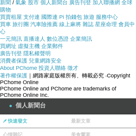
新聞
/
氣象
股市
個人新聞台
廣告刊登
加入聯播網
全球
購物
服務這麼優，當然在網路購物最好啦~~
一定要來看
買賣租屋
支付連
國際連
Pi 拍錢包
旅遊
服務中心
看【ICE PAD】極度冰涼抗凍長效冷凝冰涼墊(1
買車
旅行團
汽車險推薦
線上麻將
雜誌
星座命理
會員中
枕)~~
心
一元簡訊
直播達人
數位憑證
企業簡訊
商品網址:
買網址
虛擬主機
企業郵件
廣告刊登
隱私權聲明
消費者保護
兒童網路安全
About PChome
投資人聯絡
徵才
著作權保護
｜網路家庭版權所有、轉載必究
‧Copyright
PChome Online
PChome Online and PChome are trademarks of
PChome Online Inc.
品號：2268236
個人新聞台
快速發文
最新文章
冷凝泥抗凍大進化，長效不結凍
心情雜記
美食饗宴