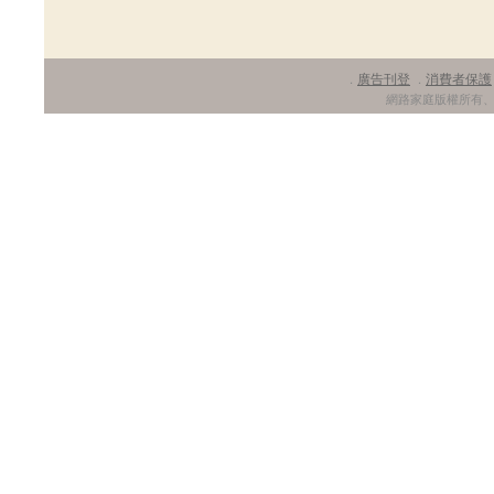
廣告刊登
消費者保護
．
．
網路家庭版權所有、轉載必究