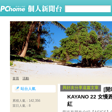
首頁
活動
與好友分享這篇文章
站台人氣
[開
KAYANO 22 女
累積人氣：
142,356
紅
當日人氣：
8