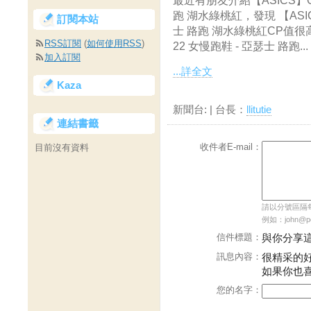
最近有朋友介紹【ASICS】GEL
跑 湖水綠桃紅，發現 【ASICS
訂閱本站
士 路跑 湖水綠桃紅CP值很高!
RSS訂閱
(
如何使用RSS
)
22 女慢跑鞋 - 亞瑟士 路跑...
加入訂閱
...詳全文
Kaza
新聞台:
| 台長：
llitutie
連結書籤
收件者E-mail：
目前沒有資料
請以分號區隔每個
例如：john@pch
信件標題：
與你分享
訊息內容：
很精采的
如果你也
您的名字：