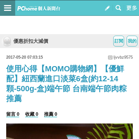
優惠折扣大減價
訂閱
我的
2017-05-20 07:03:15
ljvvbz9575
使用心得【MOMO購物網】【優鮮
配】紐西蘭進口淡菜6盒(約12-14
顆-500g-盒)端午節 台南端午節肉粽
推薦
留言 0
收藏 0
推薦 0