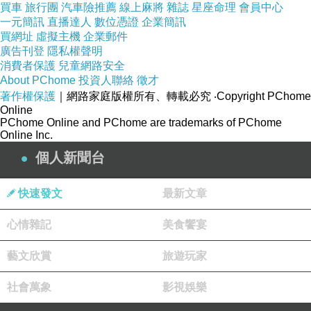
買車
旅行團
汽車險推薦
線上麻將
雜誌
星座命理
會員中心
商品網址:
一元簡訊
直播達人
數位憑證
企業簡訊
買網址
虛擬主機
企業郵件
http://www.momoshop.com.tw/goods/GoodsDet
廣告刊登
隱私權聲明
ail.jsp?
消費者保護
兒童網路安全
i_code=4377459&memid=6000009307&cid=a
About PChome
投資人聯絡
徵才
著作權保護
｜網路家庭版權所有、轉載必究
‧Copyright PChome
puad&oid=1&osm=league
Online
PChome Online and PChome are trademarks of PChome
Online Inc.
商品簡述
:
個人新聞台
快速發文
最新文章
心情雜記
美食饗宴
品牌名稱
優鮮配
包裝方式
袋(包)裝
藝文欣賞
旅遊玩家
重量(件)
0g~200g
社會萬象
影視娛樂
類別
其他
產品組合
單一