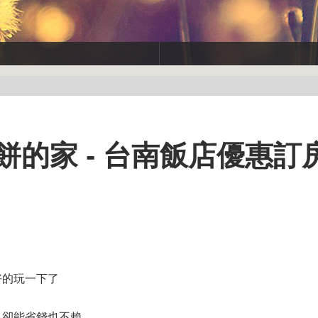
餅的家 - 台南飯店優惠訂
好的玩一下了
，卻能省錢也不賴