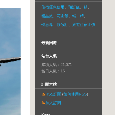
住宿優惠信用
、
預訂飯
、
精
、
精品旅
、
花園飯
、
暢
、
精
、
優惠專
、
渡假訂
、
旅遊住宿比價
最新回應
站台人氣
累積人氣：
21,071
當日人氣：
15
訂閱本站
RSS訂閱
(
如何使用RSS
)
加入訂閱
Kaza