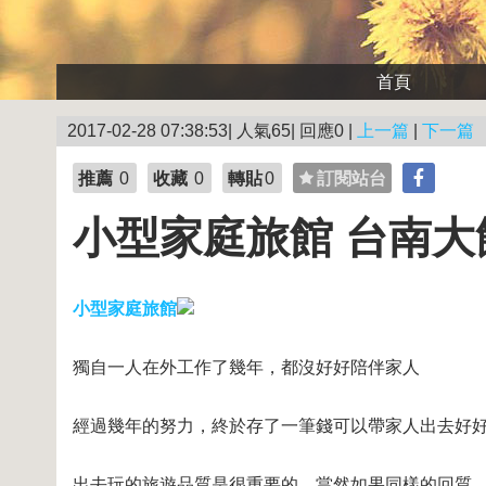
首頁
2017-02-28 07:38:53| 人氣65| 回應0 |
上一篇
|
下一篇
推薦
0
收藏
0
轉貼
0
訂閱站台
小型家庭旅館 台南大
小型家庭旅館
獨自一人在外工作了幾年，都沒好好陪伴家人
經過幾年的努力，終於存了一筆錢可以帶家人出去好
出去玩的旅遊品質是很重要的，當然如果同樣的回質