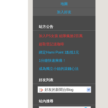
地圖
加入好友
站方公告
加入PS女孩 組隊瘋搶2百萬
超取登記送咖啡
綁定Hami Point 1點抵1元
1分鐘快速揪痛！
成為獨立小姐的滾錢心法
好友列表
好友的新聞台Blog
站內搜尋