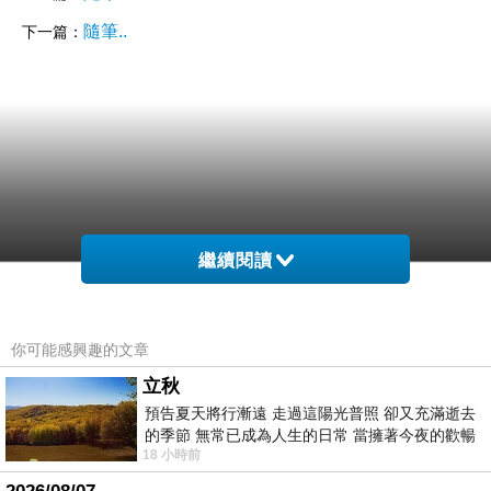
隨筆..
下一篇：
繼續閱讀
你可能感興趣的文章
立秋
預告夏天將行漸遠 走過這陽光普照 卻又充滿逝去
的季節 無常已成為人生的日常 當擁著今夜的歡暢
18 小時前
舒心 轉眼驟成昨日 而明晨 太陽