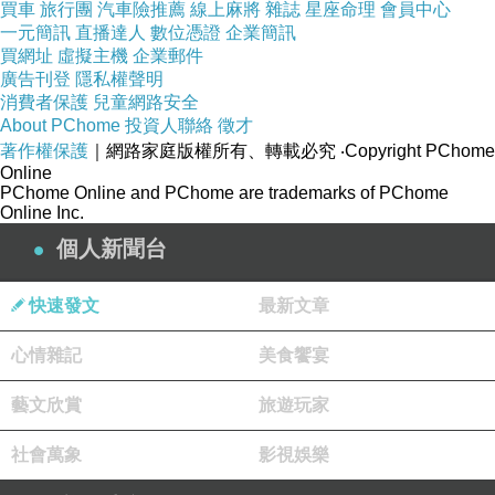
買車
旅行團
汽車險推薦
線上麻將
雜誌
星座命理
會員中心
一元簡訊
直播達人
數位憑證
企業簡訊
買網址
虛擬主機
企業郵件
廣告刊登
隱私權聲明
消費者保護
兒童網路安全
About PChome
投資人聯絡
徵才
著作權保護
｜網路家庭版權所有、轉載必究
‧Copyright PChome
Online
PChome Online and PChome are trademarks of PChome
Online Inc.
個人新聞台
快速發文
最新文章
心情雜記
美食饗宴
藝文欣賞
旅遊玩家
社會萬象
影視娛樂