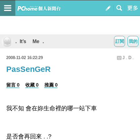
． It’s Me ．
訂閱
我的
2008-11-02 16:22:29
J . D .
PasSenGeR
留言 0
收藏 0
推薦 0
我不知
會在妳生命裡的哪一站下車
是否會再回來
. .?