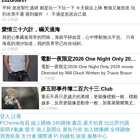
2026/08/07
平時 崽崽幫忙過磅 都是玩一下玩一下 今天親自上陣 整個又被崽崽 玩
到水泄不通 塞到爆炸 / 不過從崽崽自己親
19 小時前
愛情三十六計，瞞天過海
我把心事藏進尋常的問候，海面平靜如昔，心中悸動無法平息。 只有
海底的潮汐知道，我的世界早已向你傾斜。
12 小時前
電影一夜限定2026 One Night Only 2026 movie
電影一夜限定2026 One Night Only 2026 movie
Directed by Will Gluck Written by Travis Braun
2 小時前
Starring Monica Barbaro
彥五郎事件簿二百六十三:Club
重石不再只是歲月的累積，更能像標籤一般，標籤
越多，反而更能像是勳章一般，加冕著榮耀萬丈。
22 小時前
習慣一如縱容，成了再難輕輕放下的罪證
登入
註冊
PChome首頁
線上購物
24h購物
書店
露天拍賣
比比昂代購
新聞
/
氣象
股市
個人新聞台
廣告刊登
加入聯播網
全球購物
買賣租屋
支付連
國際連
Pi 拍錢包
旅遊
服務中心