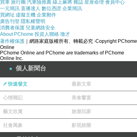
買車
旅行團
汽車險推薦
線上麻將
雜誌
星座命理
會員中心
一元簡訊
直播達人
數位憑證
企業簡訊
買網址
虛擬主機
企業郵件
廣告刊登
隱私權聲明
消費者保護
兒童網路安全
About PChome
投資人聯絡
徵才
著作權保護
｜網路家庭版權所有、轉載必究
‧Copyright PChome
Online
PChome Online and PChome are trademarks of PChome
Online Inc.
個人新聞台
快速發文
最新文章
心情雜記
美食饗宴
藝文欣賞
旅遊玩家
社會萬象
影視娛樂