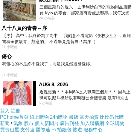
三個星期前的週六，去伊利沙白市的寵物用品店購
買 Kylo 的零食。那家店有賣虎皮鸚鵡，我每次光
20 小時前
顧都會去看一下。他們偶爾會引進 C
八十八頁的青春～序
【序】 高中，我終於寫了高中 我刻意不看電影《夜校女生》，直到
書稿全數殺青。刻意的。 不過畢竟是替自己寫序（
21 小時前
傷心
我傷心的不是妳不愛我了，而是我竟然這麼愛妳。
21 小時前
AUG 8, 2026
近況更新＊＊本周8/4是入職滿三個月＊＊ 因為上
班可以戴耳機所以有時辦公會聽音樂 沒有特別固
5 小時前
定哪天但就是一周某一天會固定聽'90
登入
註冊
PChome首頁
線上購物
24h購物
書店
露天拍賣
比比昂代購
新聞
/
氣象
股市
個人新聞台
廣告刊登
加入聯播網
全球購物
買賣租屋
支付連
國際連
Pi 拍錢包
旅遊
服務中心