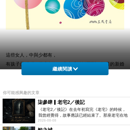
這些女人，中與少都有，
有孩子已經研一的老婚姻，也有才結婚不到一個月的新婚
繼續閱讀
姻。
我很欣喜地發現，原來是為了支持我寫書而凝聚的聚會，
在4次的聚會裡，居然也支持到她們，不僅促成轉化，也
你可能感興趣的文章
帶來婚姻的移動。
柒參肆▎老宅2／後記
《老宅2／後記》在去年初寫完《老宅》的時候，
我曾經覺得，故事應該已經結束了。那座老宅在地
有人這樣說：
2026-08-08
震中倒塌，七個人終於離開那片黑暗，
♡