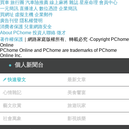
的理念，還沒有落實去實踐時，要分享是會卡住的。 然
買車
旅行團
汽車險推薦
線上麻將
雜誌
星座命理
會員中心
一元簡訊
直播達人
數位憑證
企業簡訊
後，這一路，從發現自己卡住，到這樣......一路走下來，真
買網址
虛擬主機
企業郵件
的有很多很多的感覺，覺得生命真是....了不起。」（自然
廣告刊登
隱私權聲明
消費者保護
兒童網路安全
流下動人的眼淚）
About PChome
投資人聯絡
徵才
著作權保護
｜網路家庭版權所有、轉載必究
‧Copyright PChome
Online
♡♡
PChome Online and PChome are trademarks of PChome
昨天的聚會，又輕鬆又動人。
Online Inc.
個人新聞台
最後大家聊起，各種教育議題，孩子的成長現象。
那種鼓舞與支持的氛圍，真是好得很神秘。
快速發文
最新文章
有位媽媽，提到剛上小一的男孩，在家複習都會，
心情雜記
美食饗宴
一到學校考試，卻全寫錯。
藝文欣賞
旅遊玩家
當她說到，兒子在學校的國語填充題，填出這樣的答案，
你猜猜看，圈圈裡的女人是怎麼反應？
社會萬象
影視娛樂