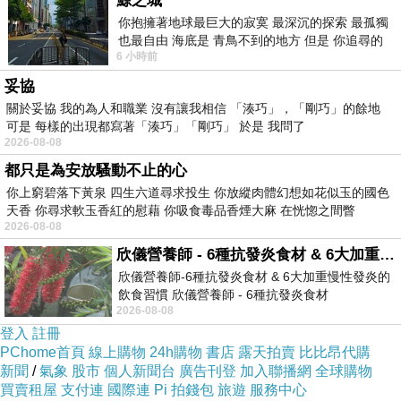
鯨之城
「我之前看妳認為我絕對是跟妳不同類型的人，可是我今
你抱擁著地球最巨大的寂寞 最深沉的探索 最孤獨
也最自由 海底是 青鳥不到的地方 但是 你追尋的
天看妳講電話，這樣自然跟人說想念，我發現心裡許了
6 小時前
幸福 可以比珍珠更
願，有一天我也要跟妳一樣。」
妥協
關於妥協 我的為人和職業 沒有讓我相信 「湊巧」，「剛巧」的餘地
可是 每樣的出現都寫著「湊巧」「剛巧」 於是 我問了
♡
2026-08-08
「我之前廳妳講妳對丈夫那麼寬容，我真的是.....非常有意
都只是為安放騷動不止的心
見。 怎麼可以這樣寵男人？ 可是，我回家後，有一天，
你上窮碧落下黃泉 四生六道尋求投生 你放縱肉體幻想如花似玉的國色
天香 你尋求軟玉香紅的慰藉 你吸食毒品香煙大麻 在恍惚之間瞥
居然發現，我也這樣寵我的老公。 那時候我就想到妳，看
2026-08-08
見自己也做出一樣的事情，覺得自己好”有Fu”」
欣儀營養師 - 6種抗發炎食材 & 6大加重慢性發炎的飲食習慣
欣儀營養師-6種抗發炎食材 & 6大加重慢性發炎的
飲食習慣 欣儀營養師 - 6種抗發炎食材
♡
2026-08-08
https://www.facebook.com/photo/?fbid=147
「我一直在等理書的書出來，因為我在很多講課的時機，
登入
註冊
很想分享這樣的幸福理念。 雖然沒有書，我還是去分享，
PChome首頁
線上購物
24h購物
書店
露天拍賣
比比昂代購
新聞
/
氣象
股市
個人新聞台
廣告刊登
加入聯播網
全球購物
然後發現自己有很多地方卡住，原來，當我只是喜歡這樣
買賣租屋
支付連
國際連
Pi 拍錢包
旅遊
服務中心