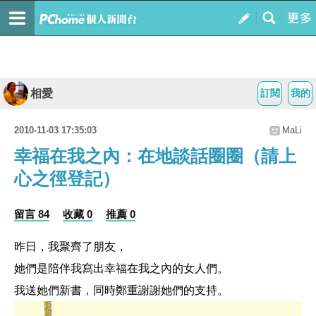
相愛
訂閱
我的
2010-11-03 17:35:03
MaLi
幸福在我之內：在地談話圈圈（請上
心之徑登記）
留言 84
收藏 0
推薦 0
昨日，我聚齊了朋友，
她們是陪伴我寫出幸福在我之內的女人們。
我送她們新書，同時鄭重謝謝她們的支持。