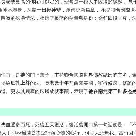
老或更高的佛陀可以定的，聖會是一種大事因緣的緣起， 果于2
就金剛不壞身，法體十日後神變，創佛史新篇章， 祂是聯合國際
，圓寂的殊勝情況，相應了長老的聖量與身份：金釦四段玉尊，
廟住持，是祂的門下弟子，主持聯合國際世界佛教總部的主考，
）傳給
旺扎上尊
的法。長老數十年前西遷美國，密行修煉，修證
佛道。更以其圓寂的殊勝成就事蹟，示現了祂在
南無第三世多杰
，失血過多而死，死後五天復活，復活後開口第一句話便是：「
脫大手印>>最勝菩提空行海心髓的心行，何等大悲無我。當時因