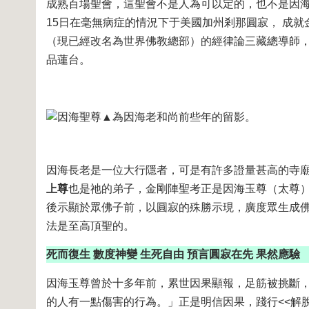
成熟百場聖會，這聖會不是人為可以定的，也不是因海長
15日在毫無病症的情況下于美國加州剎那圓寂， 成
（現已經改名為世界佛教總部）的經律論三藏總導師
品蓮台。
▲為因海老和尚前些年的留影。
因海長老是一位大行隱者，可是有許多證量甚高的寺
上尊
也是祂的弟子，金剛陣聖考正是因海玉尊（太尊
後示顯於眾佛子前，以圓寂的殊勝示現，廣度眾生成
法是至高頂聖的。
死而復生 數度神變 生死自由 預言圓寂在先 果然應驗
因海玉尊曾於十多年前，累世因果顯報，足筋被挑斷
的人有一點傷害的行為。」正是明信因果，踐行<<解