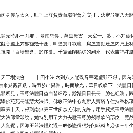
的肉身停放太久，旺扎上尊負責百場聖會之安排，決定於第八天
開光時那一剎那， 暴雨忽停，萬里無雲，天空一片藍，不知從
在觀音殿上方盤旋幾十圈，叫聲震耳欲聾，房屋震動連屋內桌上
是拉開「百場聖會」的序幕。千隻金剛鸚鵡的到來，代表吉祥殊
天三場法會， 二十四小時 六到八人誦觀音菩薩聖號不輟，因為
體供奉於觀音殿，時而發出異香，時而放光，眾目睽睽下，法體日
親眼所見，玉尊法體日益白皙細緻，鬍鬚日日長長，臉色紅潤，
藏學佛苑苑長隆慧大法師、佛教正法中心創辦人寶塔寺住持香格
圓寂第十天，得到南無第三世多杰羌佛的允許，用手觸摸玉尊法
慧大法師當眾說，她特別用了大力去壓玉尊臉頰最軟的部位，竟
眾人驚覺，因海玉尊法體跳過一般修證得很好的成就者必須三年