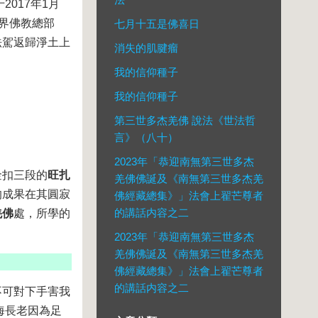
017年1月
世界佛教總部
七月十五是佛喜日
法駕返歸淨土上
消失的肌腱瘤
我的信仰種子
我的信仰種子
第三世多杰羌佛 說法《世法哲
言》（八十）
2023年「恭迎南無第三世多杰
金扣三段的
旺扎
羌佛佛誕及《南無第三世多杰羌
的成果在其圓寂
佛經藏總集》」法會上翟芒尊者
的講話内容之二
羌佛
處，所學的
2023年「恭迎南無第三世多杰
羌佛佛誕及《南無第三世多杰羌
佛經藏總集》」法會上翟芒尊者
的講話内容之二
不可對下手害我
海長老因為足