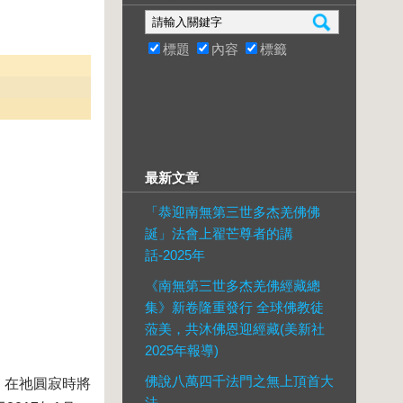
標題
內容
標籤
最新文章
「恭迎南無第三世多杰羌佛佛
誕」法會上翟芒尊者的講
話-2025年
《南無第三世多杰羌佛經藏總
集》新卷隆重發行 全球佛教徒
蒞美，共沐佛恩迎經藏(美新社
2025年報導)
佛說八萬四千法門之無上頂首大
，在祂圓寂時將
法