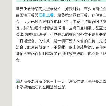
世界佛教總部高人聖者林立，據我所知，至少有兩位
由因海玉尊與
旺扎上尊
、格藍德欽釋勒玉尊、迪偶客
會」，人已經圓寂躺在棺材中了，怎麼主持聖會啊？這
長，臉型由瘦削漸變成圓滿相，皮膚日益細嫩，甚至
會出現的相貌改變，可見長老的靈識的外衣不是凡夫
「百場聖會」的性質，是一個巨聖大法會的性質，是
法會，結束後就完了，不是哪一個上師或聖德，在任
哪怕再來兩百個阿羅漢坐在那裡談說經教，也不是「
會。
老堅硬如鐵石的金剛法體合影。