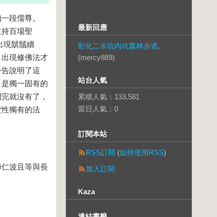
釦一段儒尊。
最新回應
主持百場聖
出現鬍鬚續
彰化二水坑內坑森林步道
,
，出現修佛法才
(mercy889)
公告說明了這
站台人氣
，是獨一固有的
開完就沒有了，
累積人氣：
133,581
當日人氣：
0
定性獨有的法
訂閱本站
RSS訂閱
(
如何使用RSS
)
師仁波且等與長
加入訂閱
Kaza
連結書籤