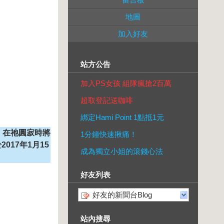
地圖
加入好友
站方公告
加入PS女孩 組隊瘋搶2百萬
超取登記送咖啡
綁定Hami Point 1點抵1元
，在祂圓寂時將
1分鐘快速揪痛！
17年1月15
成為獨立小姐的滾錢心法
。
好友列表
好友的新聞台Blog
站內搜尋