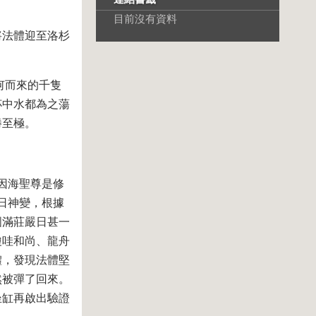
目前沒有資料
將法體迎至洛杉
何而來的千隻
杯中水都為之蕩
勝至極。
因海聖尊是修
日神變，根據
圓滿莊嚴日甚一
瓊哇和尚、龍舟
體，發現法體堅
然被彈了回來。
坐缸再啟出驗證