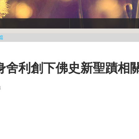
篇
身舍利創下佛史新聖蹟相