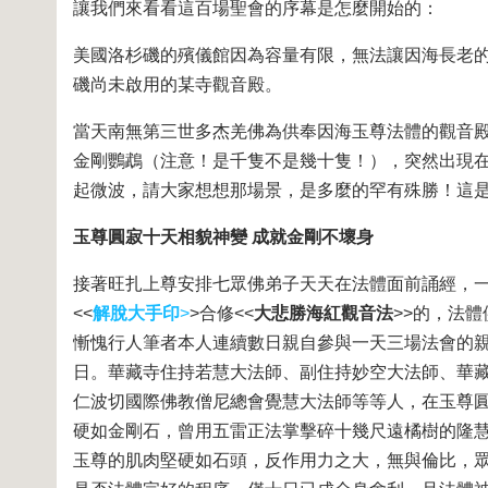
讓我們來看看這百場聖會的序幕是怎麼開始的：
美國洛杉磯的殯儀館因為容量有限，無法讓因海長老
磯尚未啟用的某寺觀音殿。
當天南無第三世多杰羌佛為供奉因海玉尊法體的觀音殿
金剛鸚鵡（注意！是千隻不是幾十隻！），突然出現
起微波，請大家想想那場景，是多麼的罕有殊勝！這
玉尊圓寂十天相貌神變 成就金剛不壞身
接著旺扎上尊安排七眾佛弟子天天在法體面前誦經，一
<<
解脫大手印
>
>合修<<
大悲勝海紅觀音法
>>的，法
慚愧行人筆者本人連續數日親自參與一天三場法會的
日。華藏寺住持若慧大法師、副住持妙空大法師、華
仁波切國際佛教僧尼總會覺慧大法師等等人，在玉尊
硬如金剛石，曾用五雷正法掌擊碎十幾尺遠橘樹的隆
玉尊的肌肉堅硬如石頭，反作用力之大，無與倫比，