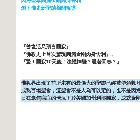
因海聖尊圓滿金剛肉身舍利
創下佛史新聖蹟相關報導
『曾復活又預言圓寂』
『佛教史上首次驚現圓滿金剛肉身舍利』。
『驚！圓寂10天後！法體神變？返老回春？』
佛教界出現了前所未有的最偉大的聖跡已經被傳頌數月
成熟百場聖會，這聖會不是人為可以定的，也不是因海長
日在毫無病症的情況下於美國加州刹那圓寂，成就金