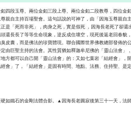
金釦四段玉尊、兩位金釦三段上尊、兩位金釦二段教尊，四位金
上尊親自主持百場聖會。這句話說的可神了，由「因海玉尊親自
正是「死而非死」，肉身之死，實是假死 ，因海長老死了卻還
指頭還長長了等等生命現象，逆反成住壞空，現死後返老回春貌
的臭皮囊，而是佛法的珍寶體現。聯合國際世界佛教總部發佈的
特定由巨聖主持的法會。其性質猶如釋迦牟尼佛的「靈山法會」
何地方都可以自己開「靈山法會」的：又如七葉岩「結經會」，
結經會」了，「結經會」是固有時間、地點、法務、住持聖、是
▲因海長老圓寂後第三十一天，法