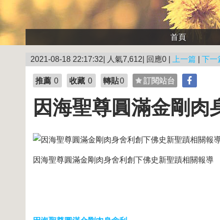
首頁
2021-08-18 22:17:32| 人氣7,612| 回應0 |
上一篇
|
下一
推薦
0
收藏
0
轉貼
0
訂閱站台
因海聖尊圓滿金剛肉
因海聖尊圓滿金剛肉身舍利創下佛史新聖蹟相關報導