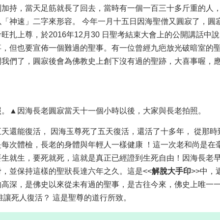
別加持，當天足筋就長了回去，當時有一個一百三十多斤重的人
「神速」二字來形容。 今年一月十五日因海聖僧又圓寂了，圓
扎上尊，於2016年12月30 日聖考結束大會上的公開講話中
事，但也要宣佈一個難過的聖事。有一位曾經九疤放光破暗室的
開我們了，圓寂後會為佛教史上創下沒有過的聖跡，大喜事喔，
▲因海長老圓寂當天十一個小時以後，大家與長老拍照。
五天還能復活
， 因海玉尊死了五天復活，還活了十多年， 從那時
每次體檢，長老的身體與年輕人一樣健康 ！這一次老和尚是在
要生就生，要死就死，這就是真正已經證到生死自由！因海長老
，並保持這樣的聖狀長達六年之久。這是<<
解脫大手印
>>中，
的高深，是佛史以來從未有過的聖事，是古往今來，佛史上唯一
誰讓死人復活？ 這是聖尊的道行所致。