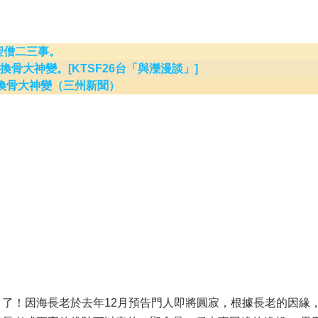
聖僧二三事。
骨大神變。[KTSF26台「與濼漫談」]
胎換骨大神變（三州新聞）
了！因海長老於去年12月預告門人即將圓寂，根據長老的因緣