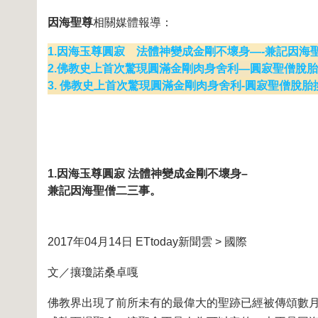
因海聖尊
相關媒體報導：
1.因海玉尊圓寂 法體神變成金剛不壞身—-兼記因海
2.佛教史上首次驚現圓滿金剛肉身舍利—圓寂聖僧脫胎換
3. 佛教史上首次驚現圓滿金剛肉身舍利-圓寂聖僧脫
1.因海玉尊圓寂 法體神變成金剛不壞身–
兼記因海聖僧二三事。
2017年04月14日 ETtoday新聞雲 > 國際
文／攘瓊諾桑卓嘎
佛教界出現了前所未有的最偉大的聖跡已經被傳頌數月