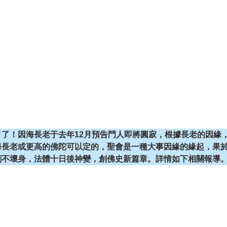
了！因海長老于去年12月預告門人即將圓寂，根據長老的因緣
老或更高的佛陀可以定的，聖會是一種大事因緣的緣起，果於20
剛不壞身，法體十日後神變，創佛史新篇章。詳情如下相關報導