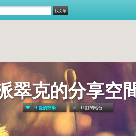
派翠克的分享空
9
0
愛的鼓勵
訂閱站台