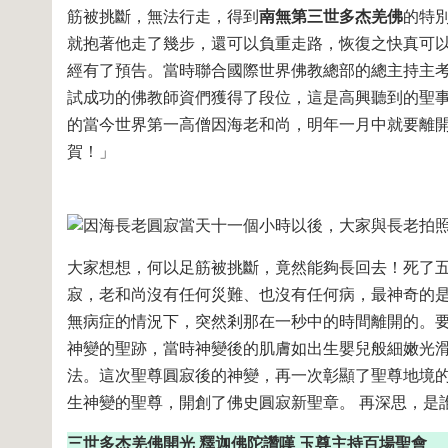
筋被挑斷，無法行走，得到
南無第三世多杰羌佛
的特
就抱著他走了幾步，還可以負重走路，恢復之快真可以
經有了預告。當時聯合國際世界佛教總部的總主持主考旺
試成功的佛教師資們獲得了段位，這是高興聽到的聖
的當今世界第一高僧因海老和尚，明年一月中就要離
賀！」
大家想想，何以
足筋被挑斷，竟然能夠長回去！死了
寂，老和尚沒有任何災難、也沒有任何病，最神奇的是
無病症的情況下，突然剎那在一秒中的時間離開的。
神變的聖跡，當時神變後的肌膚如出生嬰兒般細嫩光滑
法。這次聖尊圓寂後的神變，再一次彰顯了聖尊地境
生神變的聖尊，開創了佛史圓寂新聖章。 再深思，是
三世多杰羌佛開光 釋迦佛陀讚嘆 玉尊主持百場聖會