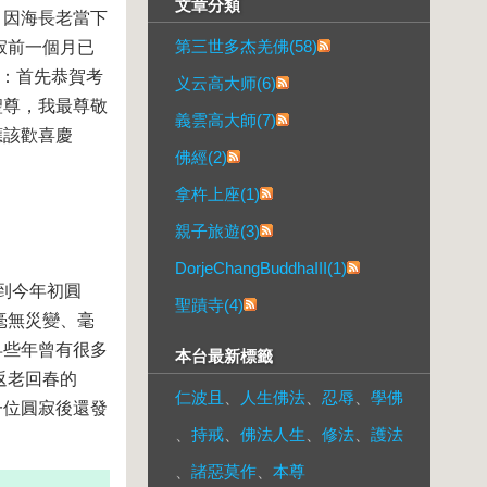
文章分類
，因海長老當下
第三世多杰羌佛(58)
寂前一個月已
說：首先恭賀考
义云高大师(6)
聖尊，我最尊敬
義雲高大師(7)
應該歡喜慶
佛經(2)
拿杵上座(1)
親子旅遊(3)
DorjeChangBuddhaIII(1)
到今年初圓
聖蹟寺(4)
毫無災變、毫
早些年曾有很多
本台最新標籤
返老回春的
仁波且
、
人生佛法
、
忍辱
、
學佛
一位圓寂後還發
、
持戒
、
佛法人生
、
修法
、
護法
、
諸惡莫作
、
本尊