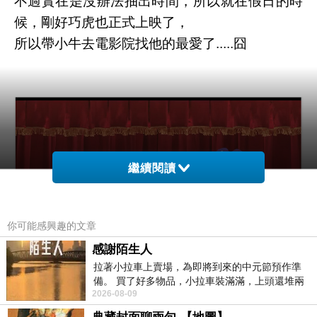
不過實在是沒辦法抽出時間，所以就在假日的時
候，剛好巧虎也正式上映了，
所以帶小牛去電影院找他的最愛了.....囧
繼續閱讀
你可能感興趣的文章
感謝陌生人
拉著小拉車上賣場，為即將到來的中元節預作準
備。 買了好多物品，小拉車裝滿滿，上頭還堆兩
在去看巧虎之前就在網路上，先看了一下巧虎的
2026-08-09
紙箱。 雖辛苦了點，這點程度我一個人搬
預告片，也順便了解一下大概的故事，