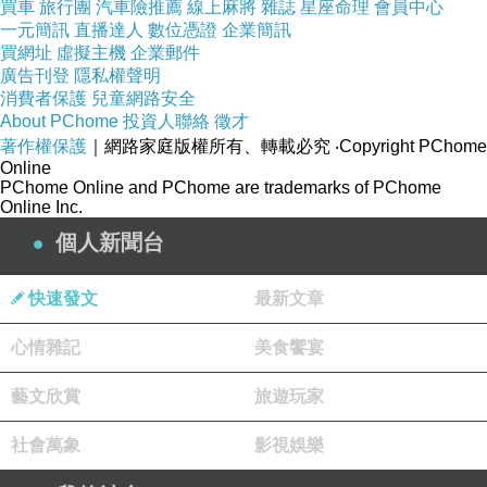
買車
旅行團
汽車險推薦
線上麻將
雜誌
星座命理
會員中心
這是由日本直接翻譯過來的～既然是FOR小朋友
一元簡訊
直播達人
數位憑證
企業簡訊
買網址
虛擬主機
企業郵件
的故事又是巧虎，所以唱唱跳跳也是必然的唷！
廣告刊登
隱私權聲明
一開始就會有巧虎跑出來帶著小朋友一起唱歌跳
消費者保護
兒童網路安全
About PChome
投資人聯絡
徵才
舞唷！
著作權保護
｜網路家庭版權所有、轉載必究
‧Copyright PChome
Online
PChome Online and PChome are trademarks of PChome
Online Inc.
個人新聞台
快速發文
最新文章
心情雜記
美食饗宴
藝文欣賞
旅遊玩家
社會萬象
影視娛樂
當然會從引導的方式，帶著小朋友慢慢的進到故