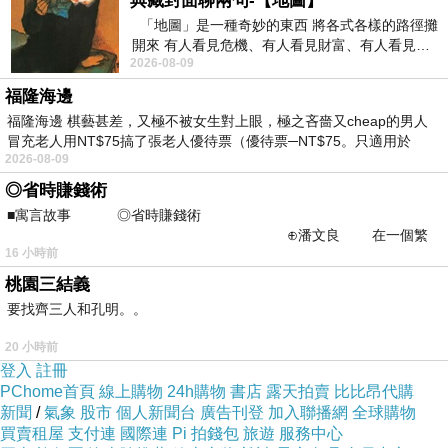
典藏封面聊兩句-【地圖】
針對學齡前的小朋友會比較適合的電影，看片名
「地圖」是一種奇妙的東西 將各式各樣的路徑攤
就可以了解是巧虎和小白鯨的冒險故事，
開來 有人看見危機、有人看見財富、有人看見…
2026-08-09
從中可以發掘出不同的
好吧～我原本有想像了一下，以為像是小叮噹電
福隆海邊
影版的那種冒險故事，
福隆海邊 棋藝甚差，又極不被女生對上眼，極之吝嗇又cheap的男人
後來才發現，大人想的都太過複雜了XD～～其實
冒充老人用NT$75搞了張老人優待票（優待票─NT$75。只適用於
2026-08-09
真的就是很單純，適合2~8歲的小朋友。
◎省時賺錢術
■寓言故事 ◎省時賺錢術
⊕潘文良 在一個繁
16 小時前
華的商業街上，有兩家傳統
桃園三結義
要找齊三人和孔明。。
20 小時前
登入
註冊
PChome首頁
線上購物
24h購物
書店
露天拍賣
比比昂代購
新聞
/
氣象
股市
個人新聞台
廣告刊登
加入聯播網
全球購物
買賣租屋
支付連
國際連
Pi 拍錢包
旅遊
服務中心