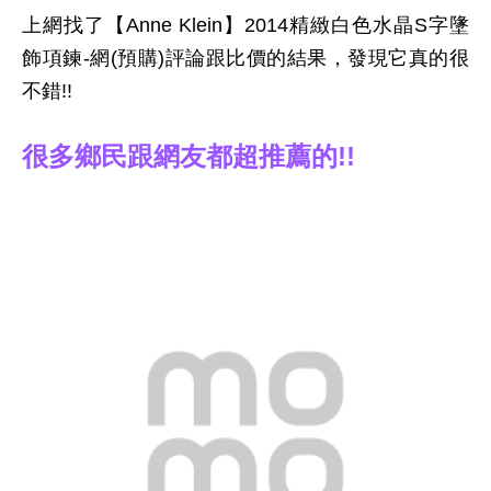
上網找了【Anne Klein】2014精緻白色水晶S字墬
飾項鍊-網(預購)評論跟比價的結果，發現它真的很
不錯!!
很多鄉民跟網友都超推薦的!!