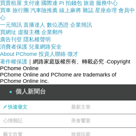
買賣租屋
支付連
國際連
Pi 拍錢包
旅遊
服務中心
買車
旅行團
汽車險推薦
線上麻將
雜誌
星座命理
會員中
商品網址:
心
一元簡訊
直播達人
數位憑證
企業簡訊
買網址
虛擬主機
企業郵件
廣告刊登
隱私權聲明
消費者保護
兒童網路安全
About PChome
投資人聯絡
徵才
著作權保護
｜網路家庭版權所有、轉載必究
‧Copyright
PChome Online
品號：2380536
PChome Online and PChome are trademarks of
PChome Online Inc.
個人新聞台
珠寶頂級鑲工設計款式
票選為全球十大女性時尚品牌之一
快速發文
最新文章
2014全美時尚界同步流行款式
心情雜記
美食饗宴
*預購商品7~12天
藝文欣賞
旅遊玩家