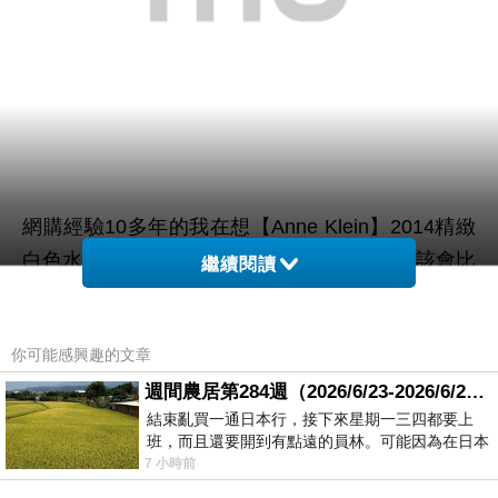
網購經驗10多年的我在想【Anne Klein】2014精緻
白色水晶S字墬飾項鍊-網(預購)在網路上買應該會比
繼續閱讀
較便宜，
你可能感興趣的文章
而且24小時都能買，上網慢慢挑選，不用等店家開
這麼方便當然選擇在
週間農居第284週（2026/6/23-2026/6/24) 夏至 金黃稻浪洋溢豐收喜悅
門也不用看店員臉色，
結束亂買一通日本行，接下來星期一三四都要上
網路上購買~~
班，而且還要開到有點遠的員林。可能因為在日本
花不少錢，星期一出門上班時，心裡沒有一
7 小時前