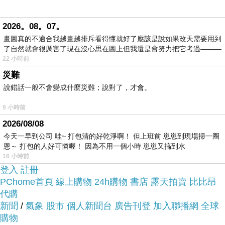
於是我參考了其他網友【Anne Klein】2014精緻白
色水晶S字墬飾項鍊-網(預購)的推薦開箱文及心得分
2026。08。07。
享!
畫圖真的不適合我越畫越排斥看得懂就好了應該是說如果改天需要用到
了自然就會很厲害了現在沒心思在圖上但我還是會努力把它考過———
22 小時前
上網找了很多【Anne Klein】2014精緻白色水晶S
災難
字墬飾項鍊-網(預購)評論跟比價的結果，還有哪裡
說錯話一般不會變成什麼災難；說對了，才會。
買最便宜划算，發現它真的很不錯!!
9 小時前
品質有保障又有七天鑑
而且在網路上購買，
2026/08/08
賞期，不滿意可以退貨也不用擔心買
今天一早到公司 哇~ 打包清的好乾淨啊！ 但上班前 崽崽到現場掃一圈
恩～ 打包的人好可憐喔！ 因為不用一個小時 崽崽又搞到水
貴!
16 小時前
登入
註冊
PChome首頁
線上購物
24h購物
書店
露天拍賣
比比昂
服務這麼優，當然在網路購物最好啦~~
你一定要來
代購
看看【Anne Klein】2014精緻白色水晶S字墬飾項
新聞
/
氣象
股市
個人新聞台
廣告刊登
加入聯播網
全球
鍊-網(預購)~~
購物