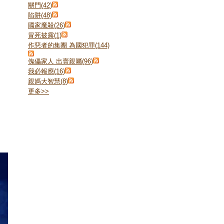
關門(42)
陷阱(48)
國家魔殺(26)
冒死披露(1)
作惡者的集團 為國犯罪(144)
傀儡家人 出賣親屬(96)
我必報應(16)
親媽大智慧(8)
更多
>>