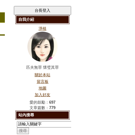
自我介紹
淨植
匹夫無罪 懷璧其罪
關於本站
留言板
地圖
加入好友
愛的鼓勵：
697
文章篇數：
779
站內搜尋