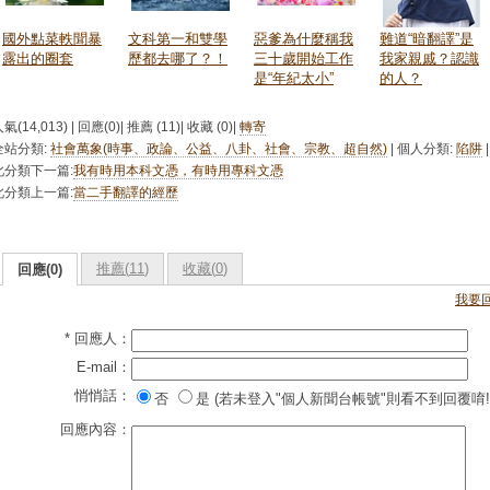
國外點菜軼聞暴
文科第一和雙學
惡爹為什麼稱我
難道“暗翻譯”是
露出的圈套
歷都去哪了？！
三十歲開始工作
我家親戚？認識
是“年紀太小”
的人？
氣(14,013) | 回應(0)| 推薦 (
11
)| 收藏 (
0
)|
轉寄
全站分類:
社會萬象(時事、政論、公益、八卦、社會、宗教、超自然)
| 個人分類:
陷阱
|
此分類下一篇:
我有時用本科文憑，有時用專科文憑
此分類上一篇:
當二手翻譯的經歷
推薦(
11
)
收藏(
0
)
回應(0)
我要
* 回應人：
E-mail：
悄悄話：
否
是 (若未登入"個人新聞台帳號"則看不到回覆唷!
回應內容：