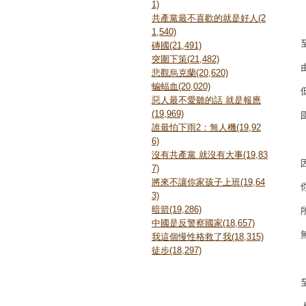
1)
共產黨最不喜歡的就是好人(2
1,540)
磚國(21,491)
突圍下策(21,482)
悲觀烏克蘭(20,620)
蝙蝠血(20,020)
惡人最不愛聽的話 就是報應
(19,969)
誰最怕下雨2：無人機(19,92
6)
沒有共產黨 就沒有大事(19,83
7)
將來不讓你家孩子上班(19,64
3)
暗箭(19,286)
中國是反警察國家(18,657)
我這個慢性格救了我(18,315)
徒步(18,297)