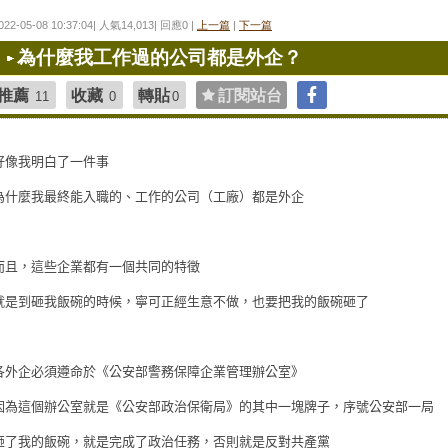
022-05-08 10:37:04| 人氣14,013| 回應0 |
上一篇
|
下一篇
為什麼我工作過的公司都是外企？
推薦
收藏
轉貼
訂閱站台
11
0
0
好像我明白了一件事
為什麼我最終能入職的、工作的公司（工廠）都是外企
而且，這些企業都有一個共同的特徵
就是到砸我飯碗的時候，寧可正經生意不做，也要把我的飯碗砸了
各外企必須遵命於《公安部警務保障企業管理辦公室》
因為這個辦公室就是《公安部政治保衛局》的其中一塊牌子，序號公安部一局
砸了我的飯碗，就是完成了政治任務，否則就是反對共產黨