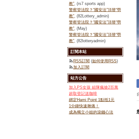
教”
, (rs7 sports app)
警察管法院？“國安法”頂替“勞
教”
, (82Lottery_admin)
警察管法院？“國安法”頂替“勞
教”
, (May)
警察管法院？“國安法”頂替“勞
教”
, (82lotteryadmin)
訂閱本站
RSS訂閱
(
如何使用RSS
)
加入訂閱
站方公告
加入PS女孩 組隊瘋搶2百萬
超取登記送咖啡
綁定Hami Point 1點抵1元
1分鐘快速揪痛！
成為獨立小姐的滾錢心法