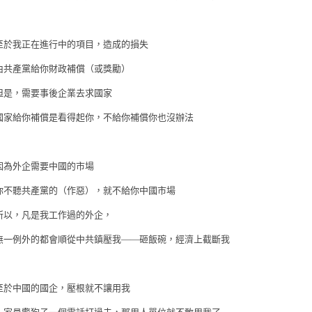
至於我正在進行中的項目，造成的損失
由共產黨給你財政補償（或獎勵）
但是，需要事後企業去求國家
國家給你補償是看得起你，不給你補償你也沒辦法
因為外企需要中國的市場
你不聽共產黨的（作惡），就不給你中國市場
所以，凡是我工作過的外企，
無一例外的都會順從中共鎮壓我——砸飯碗，經濟上截斷我
至於中國的國企，壓根就不讓用我