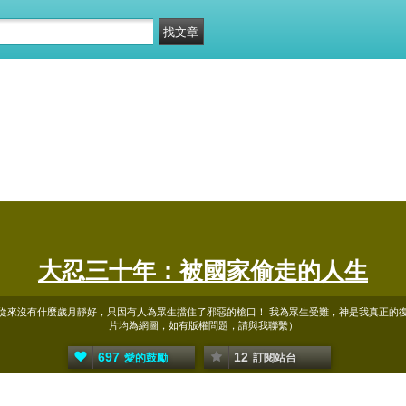
大忍三十年：被國家偷走的人生
從來沒有什麼歲月靜好，只因有人為眾生擋住了邪惡的槍口！ 我為眾生受難，神是我真正的
片均為網圖，如有版權問題，請與我聯繫）
697
12
愛的鼓勵
訂閱站台