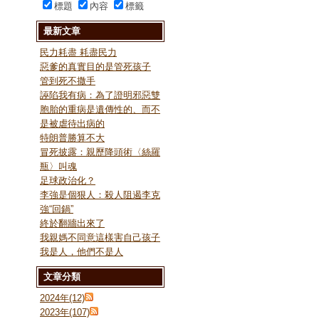
標題
內容
標籤
最新文章
民力耗盡 耗盡民力
惡爹的真實目的是管死孩子
管到死不撒手
誣陷我有病：為了證明邪惡雙
胞胎的重病是遺傳性的、而不
是被虐待出病的
特朗普勝算不大
冒死披露：親歷降頭術〈絲羅
瓶〉叫魂
足球政治化？
李強是個狠人：殺人阻遏李克
強“回鍋”
終於翻牆出來了
我親媽不同意這樣害自己孩子
我是人，他們不是人
文章分類
2024年(12)
2023年(107)