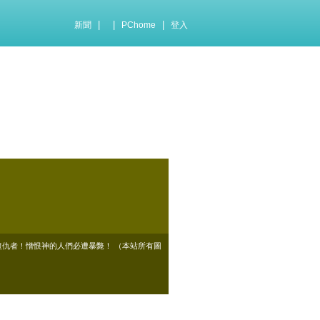
|
|
|
新聞
PChome
登入
復仇者！憎恨神的人們必遭暴斃！ （本站所有圖