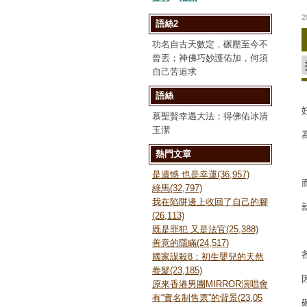
2
語絲2
功名自古天數定，碾壓至今不
曾丟；神佛巧妙護佑加，何須
自己苦追求
語絲
慕聖賢幸遇大法；得佛佑冰清
玉潔
熱門文章
是遺憾 也是幸運(36,957)
綠馬(32,797)
我在陷阱邊上收回了自己的腳
(26,113)
既是罪犯 又是法官(25,388)
善意的隱瞞(24,517)
國家謀殺8：初生嬰兒的天然
卷髮(23,185)
原來香港男團MIRROR演唱會
有“實名制售票”的背景(23,05