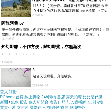
之後呢
?
然後呢
?
115.6.7 ( 同步存小護師番外章78 感恩日記-今天
太陽猶仍照在夏日嬉水的笑臉上，呼朋引伴著安排
心裡特別的感動,因為選課燒腦,line A梳爬, 上完失
2 小時前
智課的她,特來傾
如何度過假期，人間世事，依然如實在軌道中運
阿龍阿我 57
行。而那個失去了人身的靈性，下一站，要往哪裡
第一個任務很簡單，但這並不意味著它很容易。「你準備好了吧？」龍
去
?
疆問。然後他看著緋忘我努力克制住翻白眼的衝動。 「當然。從
16 小時前
知幻即離，不作方便，離幻即覺，亦無漸次
。。。。。。。。。。
3 小時前
3
站台又玩嘢啦。真傷腦筋。
2026-08-06
登入
註冊
PChome首頁
線上購物
24h購物
書店
露天拍賣
比比昂代購
新聞
/
氣象
股市
個人新聞台
廣告刊登
加入聯播網
全球購物
買賣租屋
支付連
國際連
Pi 拍錢包
旅遊
服務中心