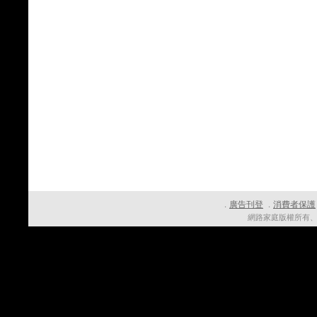
廣告刊登
消費者保護
．
．
網路家庭版權所有、轉載必究