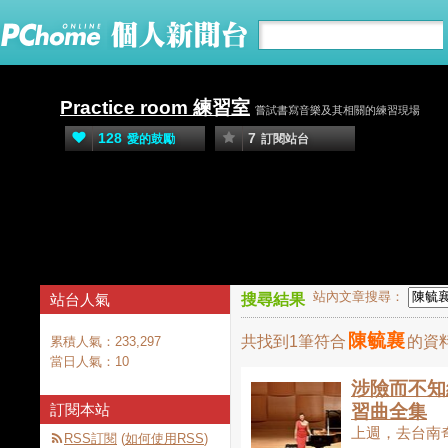
Practice room 練習室
嘗試書寫音樂及其相關的練習現場
128
7
愛的鼓勵
訂閱站台
首頁
活動
站內文章搜尋：
站台人氣
搜尋結果
陳毓襄
共找到1筆符合
的資
累積人氣：
233,297
當日人氣：
10
涉險而不知
訂閱本站
習曲全集
上週，去台南
RSS訂閱
(
如何使用RSS
)