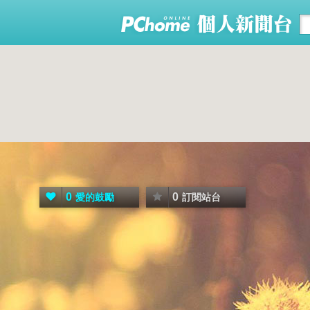
0
0
愛的鼓勵
訂閱站台