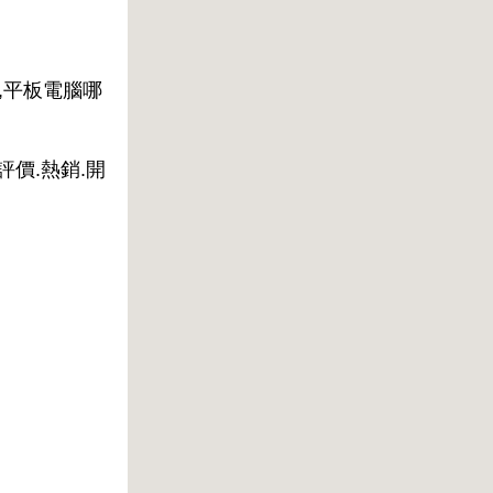
,平板電腦哪
評價.熱銷.開