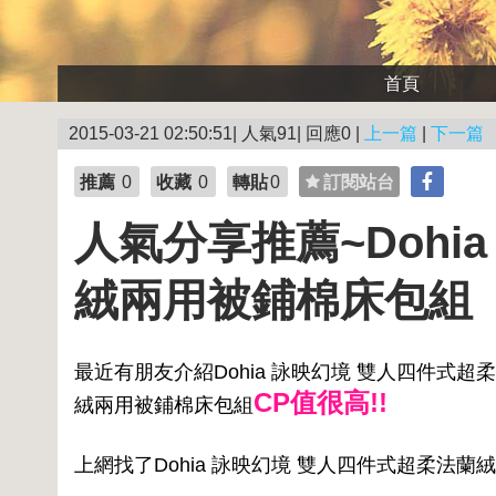
首頁
2015-03-21 02:50:51| 人氣91| 回應0 |
上一篇
|
下一篇
推薦
0
收藏
0
轉貼
0
訂閱站台
人氣分享推薦~Dohi
絨兩用被鋪棉床包組
最近有朋友介紹Dohia 詠映幻境 雙人四件式超
CP值很高!!
絨兩用被鋪棉床包組
上網找了Dohia 詠映幻境 雙人四件式超柔法