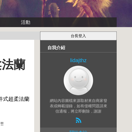
活動
自我介紹
lidajthz
柔法蘭
四件式超柔法蘭
網站內容圖檔來源取材來自商家發
表或轉載擷錄，如有侵權問題請來
信通報，將立即刪除，謝謝
!