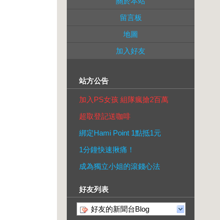
關於本站
留言板
地圖
加入好友
站方公告
加入PS女孩 組隊瘋搶2百萬
超取登記送咖啡
綁定Hami Point 1點抵1元
1分鐘快速揪痛！
成為獨立小姐的滾錢心法
好友列表
好友的新聞台Blog