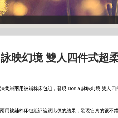
a 詠映幻境 雙人四件式超
柔法蘭絨兩用被鋪棉床包組，發現 Dohia 詠映幻境 雙人
蘭絨兩用被鋪棉床包組評論跟比價的結果，發現它真的很不錯!