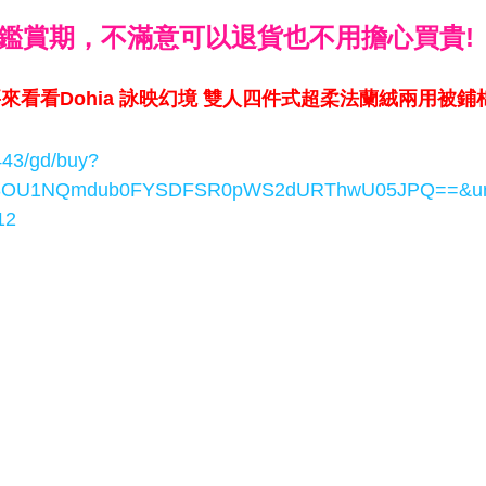
鑑賞期，不滿意可以退貨也不用擔心買貴!
來看看Dohia 詠映幻境 雙人四件式超柔法蘭絨兩用被鋪
:443/gd/buy?
U1NQmdub0FYSDFSR0pWS2dURThwU05JPQ==&url=ht
12