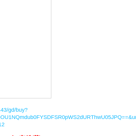
:443/gd/buy?
U1NQmdub0FYSDFSR0pWS2dURThwU05JPQ==&url=ht
12