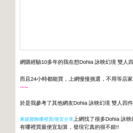
網購經驗10多年的我在想Dohia 詠映幻境 
而且24小時都能買，上網慢慢挑選，不用等店
~~
於是我參考了其他網友Dohia 詠映幻境 雙人
上網找了很多Dohia 
東妮寢飾哪裡買/便宜分享
有哪裡買最便宜划算，發現它真的很不錯!!