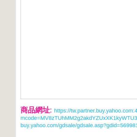
商品網址
:
https://tw.partner.buy.yahoo.com
mcode=MV8zTUhMM2g2akdYZUxXK1kyWTU3O
buy.yahoo.com/gdsale/gdsale.asp?gdid=56998