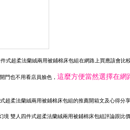
雙人四件式超柔法蘭絨兩用被鋪棉床包組在網路上買應該會比
這麼方便當然選擇在網
家開門也不用看店員臉色，
四件式超柔法蘭絨兩用被鋪棉床包組的推薦開箱文及心得分享
詠映幻境 雙人四件式超柔法蘭絨兩用被鋪棉床包組評論跟比