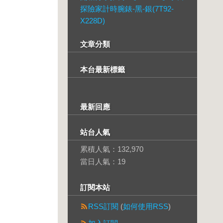
探險家計時腕錶-黑-銀(7T92-
X228D)
文章分類
本台最新標籤
最新回應
站台人氣
累積人氣：
132,970
當日人氣：
19
訂閱本站
RSS訂閱
(
如何使用RSS
)