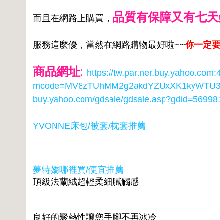
品質有保障又有七天
而且在網路上購買，
服務這麼優，當然在網路購物最好啦~~
你一定要
商品網址
:
https://tw.partner.buy.yahoo.com
mcode=MV8zTUhMM2g2akdYZUxXK1kyWTU3O
buy.yahoo.com/gdsale/gdsale.asp?gdid=56998
YVONNE床包/被套/枕套推薦
夢特嬌哪裡買/便宜推薦
頂級法蘭絨超輕柔細膩觸感
良好的聚熱性讓您手腳不再冰冷