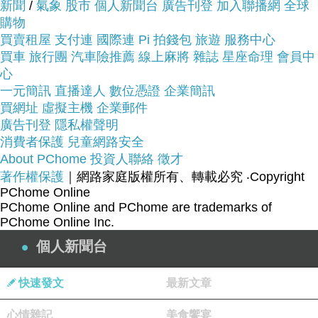
商品網址
:
新聞
/
氣象
股市
個人新聞台
廣告刊登
加入聯播網
全球
購物
http://www.momoshop.com.tw/goods/GoodsDetail.j
買賣租屋
支付連
國際連
Pi 拍錢包
旅遊
服務中心
sp?
買車
旅行團
汽車險推薦
線上麻將
雜誌
星座命理
會員中
心
i_code=2642788&memid=6000001254&cid=apuad
一元簡訊
直播達人
數位憑證
企業簡訊
&oid=1&osm=league
買網址
虛擬主機
企業郵件
廣告刊登
隱私權聲明
消費者保護
兒童網路安全
About PChome
投資人聯絡
徵才
著作權保護
｜網路家庭版權所有、轉載必究
‧Copyright
品號：2642788
PChome Online
PChome Online and PChome are trademarks of
PChome Online Inc.
個人新聞台
原廠公司貨
缺水肌膚日常保濕(清爽型)
快速發文
最新文章
心情雜記
美食饗宴