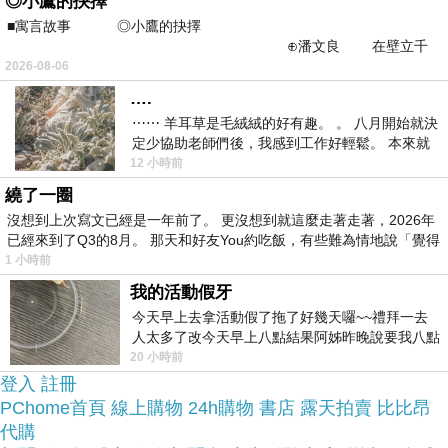
於是我參考了其他網友【Stiefel史帝富】潔美淨層
◎小鷹的抉擇
■寓言故事 ◎小鷹的抉擇
脂質活膚露(200mlX2入)的推薦開箱文及心得分享!
⊕潘文良 在壁立千
仞的懸崖上，有一座遮天蔽
2026-08-06
上網找了很多【Stiefel史帝富】潔美淨層脂質活膚
….
露(200mlX2入)評論跟比價的結果，還有哪裡買最便
⋯⋯ 羊耳草是毛絨絨的好有趣。 。 八月開始就決
定少協助老師們後，我感到工作好輕鬆。 本來就
宜划算，發現它真的很不錯!!
不是我的工作啊。 真
12 小時前
繞了一圈
品質有保障又有七天鑑
而且在網路上購買，
沒想到上次寫文已經是一年前了。 更沒想到就這麼走著走著，2026年
賞期，不滿意可以退貨也不用擔心買
已經來到了Q3的8月。 那天和好友You約吃飯，有些難為情地說「覺得
1 小時前
貴!
我的活動假牙
今天早上去拿活動假了拖了好幾天囉~~禮拜一去
服務這麼優，當然在網路購物最好啦~~
你一定要來
人太多了改今天早上八點結果阿姊昨晚說要我八點
去西螺農會~回到莿桐都8點半多了
20 小時前
看看【Stiefel史帝富】潔美淨層脂質活膚露
登入
註冊
(200mlX2入)~~
PChome首頁
線上購物
24h購物
書店
露天拍賣
比比昂
代購