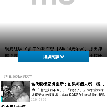
網購經驗10多年的我在想【Stiefel史帝富】潔美淨
層脂質活膚露(200mlX2入)在網路上買應該會比較便
繼續閱讀
宜，
你可能感興趣的文章
而且24小時都能買，上網慢慢挑選，不用等店家開
這麼方便當然選擇在
當代藝術家盧嵐新：如果每個人都一樣，這世界該有多無聊？
門也不用看店員臉色，
🏛️ 「他們說我不像。」「我笑了。」 當代藝術家
網路上購買~~
盧嵐新在此幅兼具古典典雅與當代抽象語彙的新作
中，以沈靜的藍色空間為背景，描繪了
2026-08-06