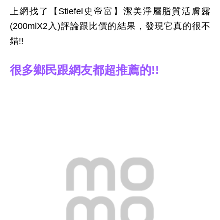
上網找了【Stiefel史帝富】潔美淨層脂質活膚露
(200mlX2入)評論跟比價的結果，發現它真的很不
錯!!
很多鄉民跟網友都超推薦的!!