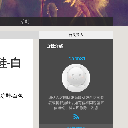
活動
自我介紹
lidabn31
鞋-白
底涼鞋-白色
網站內容圖檔來源取材來自商家發
表或轉載擷錄，如有侵權問題請來
信通報，將立即刪除，謝謝