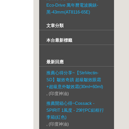
Eco-Drive 萬年曆電波腕錶-
黑-43mm(AT8116-65E)
文章分類
本台最新標籤
最新回應
推薦心得分享~【StriVectin-
SD】皺效奇蹟 超級皺效眼霜
+超級意外皺效霜(30ml+60ml)
, (印度神油)
推薦開箱心得~Cossack -
SPIRIT 1風度 - 29吋PC鋁框行
李箱(紅色)
, (印度神油)