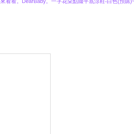
看。DearBaby。一字花朵點綴平底涼鞋-白色(預購)~