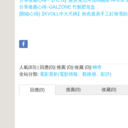
分享推薦心得~【HCG】暖烘免治沖洗馬桶座 AF856
分享推薦心得~GALZONE 竹製肥皂盒
[開箱心得]【KVOLL中大尺碼】粉色遮肩手工釘珠雪
人氣(63) | 回應(0)| 推薦 (
0
)| 收藏 (
0
)|
轉寄
全站分類:
電影賞析(電影情報、觀後感、影評)
推薦(
0
)
收藏(
0
)
回應(0)