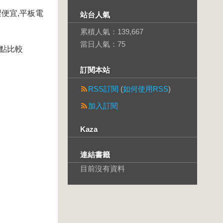
裡便宜,平板電
站台人氣
累積人氣：
139,667
當日人氣：
75
缺點比較
訂閱本站
RSS訂閱
(
如何使用RSS
)
加入訂閱
Kaza
連結書籤
目前沒有資料