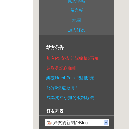
關於本站
留言板
地圖
加入好友
站方公告
加入PS女孩 組隊瘋搶2百萬
超取登記送咖啡
綁定Hami Point 1點抵1元
1分鐘快速揪痛！
成為獨立小姐的滾錢心法
好友列表
好友的新聞台Blog