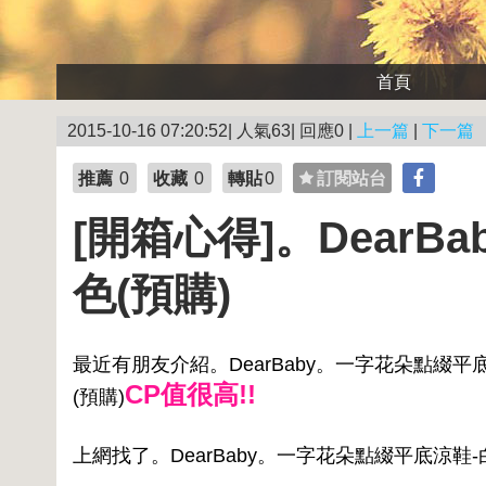
首頁
2015-10-16 07:20:52| 人氣63| 回應0 |
上一篇
|
下一篇
推薦
0
收藏
0
轉貼
0
訂閱站台
[開箱心得]。Dear
色(預購)
最近有朋友介紹。DearBaby。一字花朵點綴平底
CP值很高!!
(預購)
上網找了。DearBaby。一字花朵點綴平底涼鞋