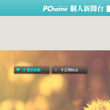
0
0
愛的鼓勵
訂閱站台