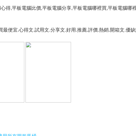
用心得,平板電腦比價,平板電腦分享,平板電腦哪裡買,平板電腦哪
買最便宜.心得文.試用文.分享文.好用.推薦.評價.熱銷.開箱文.優