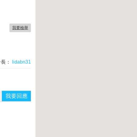
我要檢舉
台長：
lidabn31
我要回應