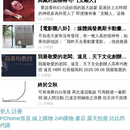
典藏封面聊兩句-【支離人】
要說看科幻小說給我的最大啟蒙 莫過於上古時期
商品網址:
的神祇多為外星人了 即便擁有像「支離人」這種
驚世駭俗的神通法門 也未必讀
15 小時前
【電影圈八卦】：媒體揭發奧斯卡動畫項目投票醜聞！好萊塢為什麼看不起動畫電影？
不知道大家有沒有發現，有一種人真的很神奇，如
果你跟他說：「我昨天去看動畫電影」，他就會露
出一種慈祥的微笑，然後問你是不是陪小
16 小時前
我最敬愛的老闆、遠見．天下文化創辦人高希均教授
我最敬愛的老闆、遠見．天下文化創辦人高希均教
授 遠見 HBR 社長楊瑪利 2026.08.06 我最敬愛的
老闆、遠見．天下文化創辦人高希均教
8 小時前
終於立秋
可有海豚白白靠攏 再次遙迢氣旋 可再饒過一遍窮
弱 雖人間活動 已達文明極致之浪費 但又何干質樸
者 只能白白陪葬
17 小時前
商品網址:
登入
註冊
PChome首頁
線上購物
24h購物
書店
露天拍賣
比比昂
代購