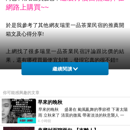
網路上購買~~
於是我參考了其他網友瑞里一品茶業民宿的推薦開
箱文及心得分享!
上網找了很多瑞里一品茶業民宿評論跟比價的結
果，還有哪裡買最便宜划算，發現它真的很不錯!!
繼續閱讀
品質有保障又有七天鑑
而且在網路上購買，
賞期，不滿意可以退貨也不用擔心買
你可能感興趣的文章
貴!
早來的晚秋
早來的晚秋 盛暑在 颱風亂舞的季節裡 下著太陽
服務這麼優，當然在網路購物最好啦~~
你一定要來
雨 立秋來了 清晨的微風 帶著淡淡的秋意襲人 一
下子 又被赤
4 小時前
看看瑞里一品茶業民宿~~