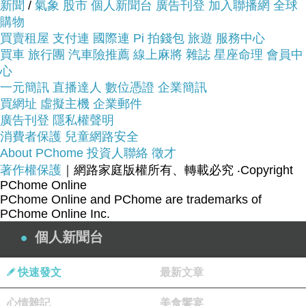
::::::::::::::::::::::好康推
新聞
/
氣象
股市
個人新聞台
廣告刊登
加入聯播網
全球
購物
薦::::::::::::::::::::::
買賣租屋
支付連
國際連
Pi 拍錢包
旅遊
服務中心
買車
旅行團
汽車險推薦
線上麻將
雜誌
星座命理
會員中
心
一元簡訊
直播達人
數位憑證
企業簡訊
衣服,褲子,平板電腦比較,平板電腦開箱文,平板電腦
買網址
虛擬主機
企業郵件
使用心得,平板電腦比價,平板電腦分享,平板電腦哪
廣告刊登
隱私權聲明
裡買,平板電腦哪裡便宜,平板電腦週年慶,平板電腦
消費者保護
兒童網路安全
電腦展,平板電腦採購指南
About PChome
投資人聯絡
徵才
著作權保護
｜網路家庭版權所有、轉載必究
‧Copyright
PChome Online
花店,網路花店,泰迪熊,CNC,中古機械,醫療險,終身
PChome Online and PChome are trademarks of
醫療險,租車,分紅保單,投資型保單,cnc車床,cnc銑
PChome Online Inc.
床,麻將,包裝代工,保養品代工,食品代工,派報,夾報,
個人新聞台
靠腰墊,汽車窗簾,隔熱膜,遮陽簾,日本代標,日本代購,
旗魚鬆,魚鬆,冰餅,三明治冰餅,金爐,環保金爐,焚化
快速發文
最新文章
爐,進銷存,軟體設計,腳臭,易夏貼,止汗劑,按摩床,單
心情雜記
美食饗宴