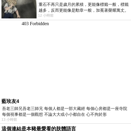
重石不再只是歲月的累積，更能像標籤一般，標籤
越多，反而更能像是勳章一般，加冕著榮耀萬丈。
12 小時前
習慣一如縱容，成了再難輕輕放下的罪證
藍玫友4
吾老三師兄吾老三師兄 每個人都是一部大藏經 每個心房都是一座寺院
每個視事都是一個觀想 不論大大或小小都自在 心不拘於形
13 小時前
這個連結是本豬最愛看的肢體語言