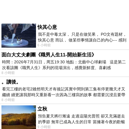
快其心意
我不是中毒太深， 只是在做笑果， PO文有題材，
快其心意 而以， 做某些事情讓自己的內心--- 感到
6 小時前
愉快。
面白大丈夫劇團《職男人生11-開始新生活》
時間：2026年7月31日，周五19:30 地點：北藝中心球劇場 這是第二
次看該團《職男人生》系列的現場演出，感覺新鮮度、喜劇感
8 小時前
。讀後。
看完三樓的老宅2雖然明天才有後記其實中間到第三集有停更幾天才又
繼續 續更讓我那時又重新看一次因為三樓寫的故事 都需要沉浸且要帶
8 小時前
有
立秋
預告夏天將行漸遠 走過這陽光普照 卻又充滿逝去
的季節 無常已成為人生的日常 當擁著今夜的歡暢
9 小時前
舒心 轉眼驟成昨日 而明晨 太陽