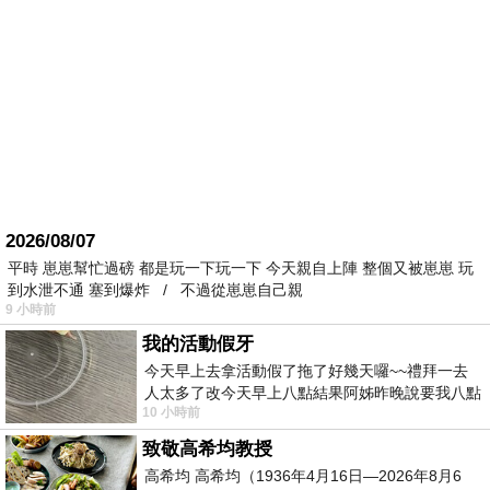
2026/08/07
平時 崽崽幫忙過磅 都是玩一下玩一下 今天親自上陣 整個又被崽崽 玩
到水泄不通 塞到爆炸 / 不過從崽崽自己親
9 小時前
我的活動假牙
今天早上去拿活動假了拖了好幾天囉~~禮拜一去
人太多了改今天早上八點結果阿姊昨晚說要我八點
10 小時前
去西螺農會~回到莿桐都8點半多了
致敬高希均教授
高希均 高希均（1936年4月16日—2026年8月6