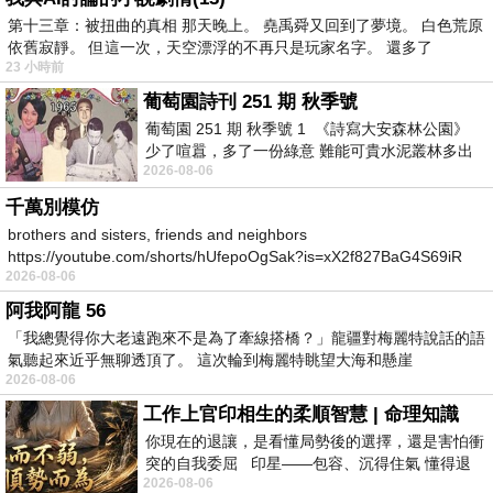
第十三章：被扭曲的真相 那天晚上。 堯禹舜又回到了夢境。 白色荒原
依舊寂靜。 但這一次，天空漂浮的不再只是玩家名字。 還多了
23 小時前
葡萄園詩刊 251 期 秋季號
葡萄園 251 期 秋季號 1 《詩寫大安森林公園》
少了喧囂，多了一份綠意 難能可貴水泥叢林多出
2026-08-06
一
千萬別模仿
brothers and sisters, friends and neighbors
https://youtube.com/shorts/hUfepoOgSak?is=xX2f827BaG4S69iR
2026-08-06
https
阿我阿龍 56
「我總覺得你大老遠跑來不是為了牽線搭橋？」龍疆對梅麗特說話的語
氣聽起來近乎無聊透頂了。 這次輪到梅麗特眺望大海和懸崖
2026-08-06
工作上官印相生的柔順智慧 | 命理知識
你現在的退讓，是看懂局勢後的選擇，還是害怕衝
突的自我委屈 印星——包容、沉得住氣 懂得退
2026-08-06
一步觀察，不會