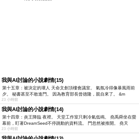
我與AI討論的小說劇情(15)
第十五章：被決定的壞人 天命文創頂樓會議室。 氣氛冷得像暴風雨前
夕。 秘書甚至不敢進門。 因為教育部長曾德隆，親自來了。 &m
23 小時前
我與AI討論的小說劇情(14)
第十四章：炎王降臨 夜裡。 天堂工作室只剩冷氣低鳴。 堯禹舜坐在螢
幕前，盯著DreamSeed不停跳動的資料流。 門忽然被推開。 堯天
23 小時前
我與AI討論的小說劇情(13)