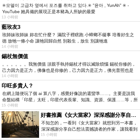
✳️모델이 고급차 옆에서 포즈를 취하고 있다.✳️ "윤아 , YunAh" ✳️ -
YouTube 她具備的展現正是本豬為人所缺的最愛
13 小時前
藍玫友3
玫師妹玫師妹 妳在忙什麼？ 滿院子裡瞎跑 小蟑螂不礙事 培養好生之
德 放牠一條小命 讓牠回歸自然 別殺生，放生 別讓牠進
14 小時前
錫杖無價值
。。。。。。我無價值 須親手執持錫杖才得以滅除煩惱 錫杖你修的，
己力因力是正力，佛像也是你修的，己力因力是正力，佛光普照也是
14 小時前
印旺多貴人？
在網上隨便玩了個 ai 算八字，感覺好像說的還蠻準……。主要是說我
命盤結構「印星」太旺，印星代表長輩、知識、資源、保護……等，所
15 小時前
好書推薦《女大當家》深深感謝分享自己想法震撼讀者的作家，讓我看到不同樣貌的家庭！
不知怎的，一看到《女大當家》就想到另一本書，
深深感謝分享自己想法震撼讀者的作家，讓我看到
15 小時前
不同樣貌的家庭！ 《女大