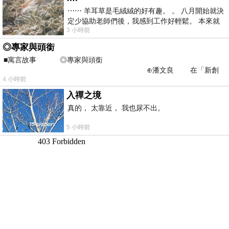
⋯⋯ 羊耳草是毛絨絨的好有趣。 。 八月開始就決
定少協助老師們後，我感到工作好輕鬆。 本來就
3 小時前
不是我的工作啊。 真
◎專家與頭銜
■寓言故事 ◎專家與頭銜
⊕潘文良 在「新創
4 小時前
之谷」裡——
入禪之境
真的， 太靠近， 我也尿不出。
5 小時前