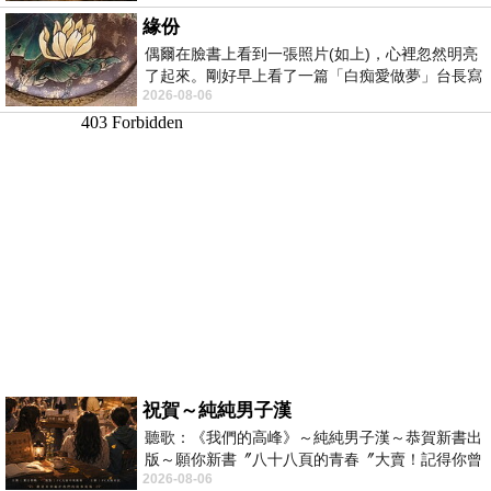
緣份
偶爾在臉書上看到一張照片(如上)，心裡忽然明亮
了起來。剛好早上看了一篇「白痴愛做夢」台長寫
2026-08-06
的貼文，在回顧年輕時瘋狂愛上
祝賀～純純男子漢
聽歌：《我們的高峰》～純純男子漢～恭賀新書出
版～願你新書〞八十八頁的青春〞大賣！記得你曾
2026-08-06
經在我的版留言…「好讚的圖^^感覺大家