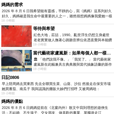
媽媽的需求
2026 年 8 月 6 日我希望能有靈感，平靜的心，寫《媽媽》這系列好久
好久，媽媽確是我生命中最重要的人之一，雖然很想媽媽像我愛她一樣
18 小時前
等待與希望
紅色大地，莊喆，1990。亂世浮生仍想立身處世
老老實實做人撫著心跳聽音辨位依憑直覺與本能鑽
19 小時前
向裂隙的亮處探索另一個心聲另一個共鳴的
當代藝術家盧嵐新：如果每個人都一樣，這世界該有多無聊？
🏛️ 「他們說我不像。」「我笑了。」 當代藝術家
盧嵐新在此幅兼具古典典雅與當代抽象語彙的新作
19 小時前
中，以沈靜的藍色空間為背景，描繪了
日記0806
早上陪周媽去買東西 先去全聯買生菜、山葵、沙拉 然後走在保安市場
她買番茄、南瓜子 我與認識的攤販大姊們打招呼 又被周媽唸：
19 小時前
媽媽的優點
2026 年 8 月 6 日媽媽從前在《北窗內外》散文中寫到理想的遊俠生
活：不結婚、不生孩子、交女朋友、做喜歡的事業、單獨遊走江