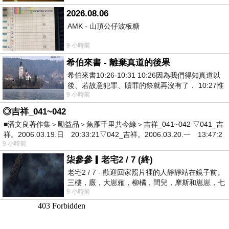
2026.08.06
AMK - 山頂公仔波板糖
9 小時前
希伯來書 - 離棄真道的後果
希伯來書10:26-10:31 10:26因為我們得知真道以
後、若故意犯罪、贖罪的祭就再沒有了． 10:27惟
9 小時前
有戰懼等候審判和那燒滅眾敵人的烈火
◎吉祥_041~042
■潘文良著作集＞勵益品＞魚雁千里共今緣＞吉祥_041~042 ▽041_吉
祥。2006.03.19.日 20:33:21▽042_吉祥。2006.03.20.一 13:47:2
9 小時前
柒參參▎老宅2 / 7 (終)
老宅2 / 7 - 歡迎回家照片裡的人靜靜站在鏡子前。
三樓，廄，大崽蕥，柳橘，閆兒，摩斯和崽崽，七
9 小時前
個人整整齊齊地站在鏡框之外，如同