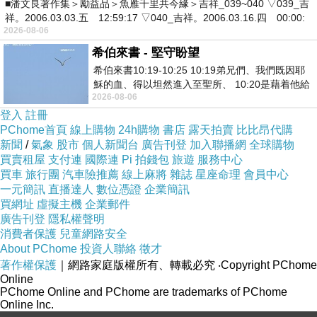
■潘文良著作集＞勵益品＞魚雁千里共今緣＞吉祥_039~040 ▽039_吉
祥。2006.03.03.五 12:59:17 ▽040_吉祥。2006.03.16.四 00:00:
2026-08-06
希伯來書 - 堅守盼望
希伯來書10:19-10:25 10:19弟兄們、我們既因耶
穌的血、得以坦然進入至聖所、 10:20是藉着他給
2026-08-06
我們開了一條又新又活的路從幔子經過
登入
註冊
PChome首頁
線上購物
24h購物
書店
露天拍賣
比比昂代購
新聞
/
氣象
股市
個人新聞台
廣告刊登
加入聯播網
全球購物
買賣租屋
支付連
國際連
Pi 拍錢包
旅遊
服務中心
買車
旅行團
汽車險推薦
線上麻將
雜誌
星座命理
會員中心
一元簡訊
直播達人
數位憑證
企業簡訊
買網址
虛擬主機
企業郵件
廣告刊登
隱私權聲明
消費者保護
兒童網路安全
About PChome
投資人聯絡
徵才
著作權保護
｜網路家庭版權所有、轉載必究
‧Copyright PChome
Online
PChome Online and PChome are trademarks of PChome
Online Inc.