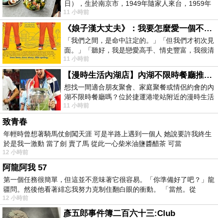
日），生於南京市，1949年隨家人來台，1959年
11 小時前
赴美深造並取得經濟發展博士學位。曾任
《娘子漢大丈夫》：我要怎麼愛一個不存在的人？
「我們之間，是命中註定的。」「但我們才初次見
面。」「聽好，我是戀愛高手、情史豐富，我很清
11 小時前
楚這種感覺，你我之間的那種感覺，現
【漫時生活內湖店】內湖不限時餐廳推薦｜捷運港墘站美食，聚餐、約會、家庭聚會首選，正餐甜點一次滿足
想找一間適合朋友聚會、家庭聚餐或情侶約會的內
湖不限時餐廳嗎？位於捷運港墘站附近的漫時生活
11 小時前
內湖店，從捷運站步行約4分鐘即可抵
致青春
年輕時曾想著騎馬仗劍闖天涯 可是半路上遇到一個人 她說要許我終生
於是我一激動 當了劍 賣了馬 從此一心柴米油鹽醬醋茶 可當
12 小時前
阿龍阿我 57
第一個任務很簡單，但這並不意味著它很容易。「你準備好了吧？」龍
疆問。然後他看著緋忘我努力克制住翻白眼的衝動。 「當然。從
12 小時前
彥五郎事件簿二百六十三:Club