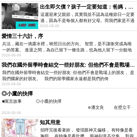
出生即欠債？孩子一定要知道：爸媽，其實我不欠你們
這週迎來父親節，其實我並不認為這種節日一定要
過，因為不是每個人都有好父母。而我們家是不過
2026-08-06
節的，平時也沒什麼儀式感，生活趨近冷
愛情三十六計，序
兵法，藏在一滴露水裡，映照日出的方向。 智慧，是不讓衝突成為唯
一的答案。 進退之間，為自己留下一條生路，也為他人留下一分餘地
2026-08-06
我們在國外留學時會結交一些好朋友: 但他們不會是戰場上的朋友
我們在國外留學時會結交一些好朋友: 但他們不會是戰場上的朋友， 是
我們國家的好朋友。 我們的留學國家永遠都是我們的倚
2026-08-06
◎小鷹的抉擇
■寓言故事 ◎小鷹的抉擇
⊕潘文良 在壁立千
2026-08-06
仞的懸崖上，有一座遮天蔽
知其用意
招呼完後看著妳， 發現眼神又偏移， 有時像是看
胸肌， 有時像是看肚臍。 眼神刻意不交集， 對視