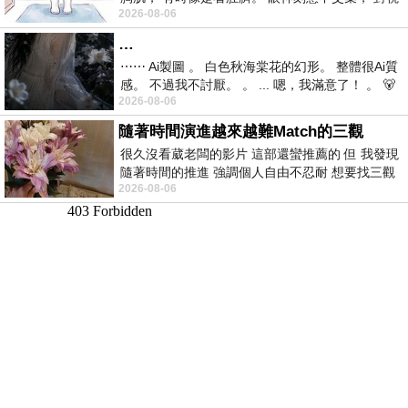
2026-08-06
視線不對齊， 讓我很難不
…
⋯⋯ Ai製圖 。 白色秋海棠花的幻形。 整體很Ai質
感。 不過我不討厭。 。 ... 嗯，我滿意了！ 。 🐻
2026-08-06
昨中
隨著時間演進越來越難Match的三觀
很久沒看葳老闆的影片 這部還蠻推薦的 但 我發現
隨著時間的推進 強調個人自由不忍耐 想要找三觀
2026-08-06
接近的不要說對象 連朋友都超