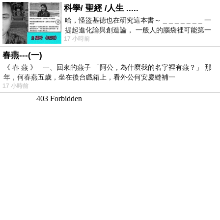
科學/ 聖經 /人生 .....
哈，怪盜基德也在研究這本書～ _ _ _ _ _ _ _ 一
提起進化論與創造論， 一般人的腦袋裡可能第一
17 小時前
時間就有「 進化論很科
春燕---(一)
《 春 燕 》 一、回來的燕子 「阿公，為什麼我的名字裡有燕？」 那
年，何春燕五歲，坐在後台戲箱上，看外公何安慶縫補一
17 小時前