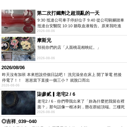
第二次打鐵劑之超混亂的一天
9:30 抵達公司車子停好位子 9:40 從公司騎腳踏車
抵達台安醫院 10:10 聽取血液報告。原來我吃進
2026-08-06
去的 B12 彌可保並非沒有吸收而是超
摩斯兄
預祝你們的店「人面桃花相映紅。」
2026-08-06
2026/08/06
昨天沒有加班 本來想說些個日誌吧！ 洗完澡坐在床上 開了筆電 然後
停電了！！ 崽崽當下直接一個三小？ 就脫口而出
2026-08-06
柒參貳▎老宅2 / 6
老宅2 / 6 - 你們帶我出來了「妳為什麼把我留在裡
面？」那句話像一根冰刺，懸在群組頂端。三樓死
2026-08-06
死盯著照片裡的人。那個人確實站在
◎吉祥_039~040