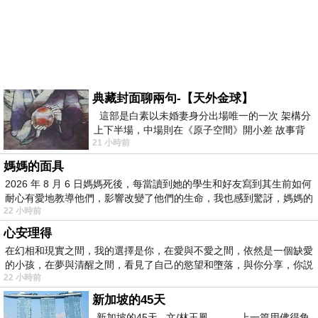
典藏封面聊兩句-【天外金球】
這部是白素以未婚妻身分出場唯一的一次 架構分
上下半場，中場則在《原子空間》開小差 故事背
21 小時前
景影射西藏境外流亡 地下組織
媽媽的面具
2026 年 8 月 6 日媽媽死後，每當讀到她的學生和好友寫到其生前如何
耐心有愛地教導他們，影響改變了他們的生命，我也感到驚訝，媽媽的
22 小時前
心安理得
在幻相和現實之間，我的選擇是你，在愛與不愛之間，依然是一個缺愛
的小孩，在夢與清醒之間，看見了自己的慾望和墮落，與你分享，你説
22 小時前
新加坡的45天
新加坡的45天 文/林玉鳳 上一篇用佛得角