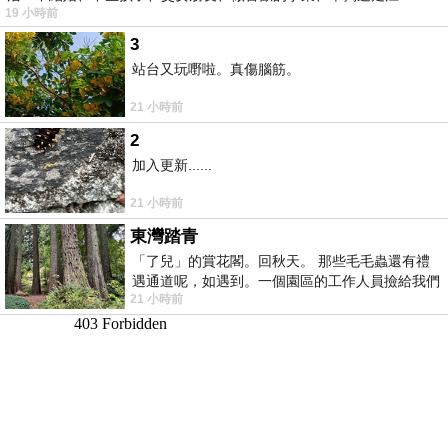
19 小時前
湖⋯⋯，
3
站台又玩嘢啦。真傷腦筋。
21 小時前
2
加入更新......
21 小時前
東灣踏青
「了兒」的賞花閣。回秋天。 那些毛毛蟲還有禮
遇通道呢，如遇到。一個園區的工作人員撿給我們
21 小時前
細賞。