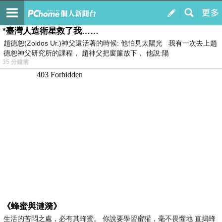
我的
最新文章
*臺灣人造衛星救了我……
趙德恕(Zoldos Ur.)神父還活著的時候: 他怕見太陽光 我有一次去上趙
德恕神父研究所的課程， 趙神父把窗簾放下， 他說:陽
35 分鐘前
《蜂蜜與漣漪》
生活的苦悶之處，必有其蜂蜜。 你說要學習蜜獾，毫不畏懼地 直搗蜂