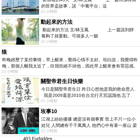
的世界盃故事，談「中葡平台」這
22 小時前
動起來的方法
動起來的方法 文/林玉鳳 上一篇說到靜
養夠了就要動。可很多人一聽
22 小時前
狼
昨晚經歷了某些事情，早上醒來，覺得心情不太好。坦白說，我覺得昨
晚，那個人離我太近了，但我拒絕不掉他，因此早上醒來會有罪惡感。
23 小時前
關聖帝君生日快樂
今日是關聖帝君生日.昨日心想他是我的救命恩人.
我是2009還是2010在台北行天宮認識他.忘了.
23 小時前
一個奇摩交友的網友學
玫事10
江湖上紛紛擾擾 總是沒有個事實 世上不只一位小
娃兒 人間總有千千萬萬人 他們心中有著一座山 梁
23 小時前
山佛山泰華衡恆嵩 一山之高