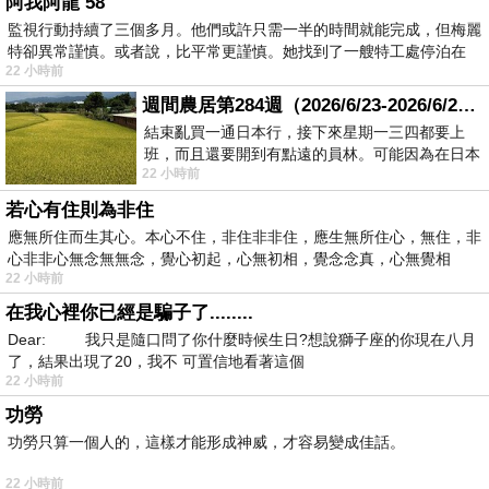
阿我阿龍 58
監視行動持續了三個多月。他們或許只需一半的時間就能完成，但梅麗
特卻異常謹慎。或者說，比平常更謹慎。她找到了一艘特工處停泊在
22 小時前
週間農居第284週（2026/6/23-2026/6/24) 夏至 金黃稻浪洋溢豐收喜悅
結束亂買一通日本行，接下來星期一三四都要上
班，而且還要開到有點遠的員林。可能因為在日本
22 小時前
花不少錢，星期一出門上班時，心裡沒有一
若心有住則為非住
應無所住而生其心。本心不住，非住非非住，應生無所住心，無住，非
心非非心無念無無念，覺心初起，心無初相，覺念念真，心無覺相
22 小時前
在我心裡你已經是騙子了........
Dear: 我只是隨口問了你什麼時候生日?想說獅子座的你現在八月
了，結果出現了20，我不 可置信地看著這個
22 小時前
功勞
功勞只算一個人的，這樣才能形成神威，才容易變成佳話。
22 小時前