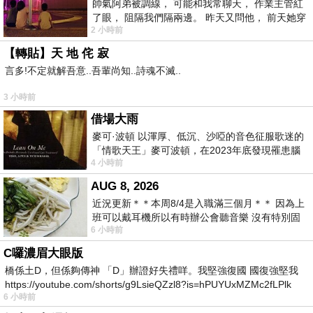
帥氣阿弟被調線， 可能和我常聊天， 作業主管紅
了眼， 阻隔我們隔兩邊。 昨天又問他， 前天她穿
2 小時前
什麼顏色衣服， 不經
【轉貼】天 地 侘 寂
言多!不定就解吾意..吾輩尚知..詩魂不滅..
3 小時前
借場大雨
麥可·波頓 以渾厚、低沉、沙啞的音色征服歌迷的
「情歌天王」麥可波頓，在2023年底發現罹患腦
4 小時前
瘤「祈禱早日康復，一切都好」。
AUG 8, 2026
近況更新＊＊本周8/4是入職滿三個月＊＊ 因為上
班可以戴耳機所以有時辦公會聽音樂 沒有特別固
6 小時前
定哪天但就是一周某一天會固定聽'90
C囉濃眉大眼版
橋係土D，但係夠傳神 「D」辦證好失禮咩。我堅強復國 國復強堅我
https://youtube.com/shorts/g9LsieQZzl8?is=hPUYUxMZMc2fLPlk
6 小時前