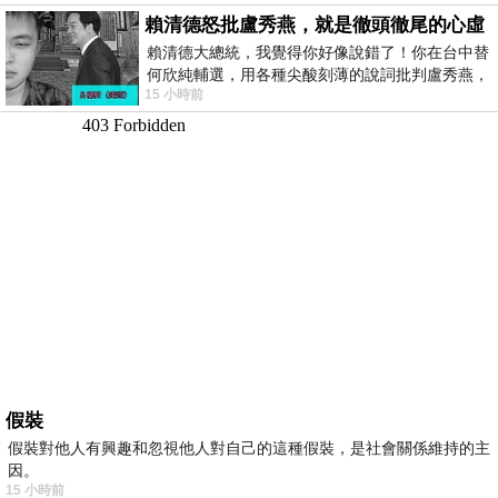
賴清德怒批盧秀燕，就是徹頭徹尾的心虛
賴清德大總統，我覺得你好像說錯了！你在台中替
何欣純輔選，用各種尖酸刻薄的說詞批判盧秀燕，
15 小時前
罵她施政滿意度輸給陳其邁，甚至還說盧
假裝
假裝對他人有興趣和忽視他人對自己的這種假裝，是社會關係維持的主
因。
15 小時前