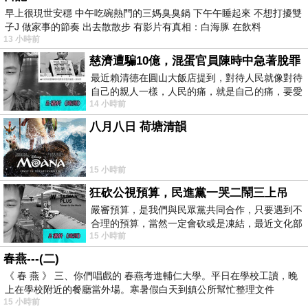
早上很現世安穩 中午吃碗熱門的三媽臭臭鍋 下午午睡起來 不想打擾雙
子J 做家事的節奏 出去散散步 有影片有真相：白海豚 在飲料
13 小時前
慈濟遭騙10億，混蛋官員陳時中急著脫罪
最近賴清德在圓山大飯店提到，對待人民就像對待
自己的親人一樣，人民的痛，就是自己的痛，要愛
14 小時前
民如親，說的這麼好聽，實際上根本沒做
八月八日 荷塘清韻
15 小時前
狂砍公視預算，民進黨一哭二鬧三上吊
嚴審預算，是我們與民眾黨共同合作，只要遇到不
合理的預算，當然一定會砍或是凍結，最近文化部
15 小時前
要編列公視和Taiwan plus預算，在110年
春燕---(二)
《 春 燕 》 三、你們唱戲的 春燕考進輔仁大學。平日在學校工讀，晚
上在學校附近的餐廳當外場。寒暑假白天到鎮公所幫忙整理文件
15 小時前