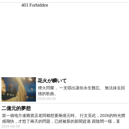
花火が瞬いて
煙火閃耀， 一支唱出讓你永生難忘、 無法抹去回
憶的歌曲。
2026-08-08
二億元的夢想
當一個地方連雜貨店老闆都想要兩億元時。 行文至此，2026的時光體
感飛快，才想了兩天的問題，已經被新的新聞趕過 跟陰間一樣，某
2026-08-08