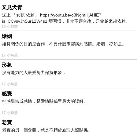
又見犬青
送上 「女孩 依賴」 https://youtu.be/o3NgmHjAHiE?
is=CCvsvJhSur12W4s1 壞習慣，非常不適合改，只會越來越依賴。
16 小時前
我害怕的
婚姻
維持關係的目的是合作，不要什麼事都講到感情。婚姻，亦如是。
17 小時前
形象
沒有能力的人最愛努力保持形象，
17 小時前
感覺
把感覺當成感情，是愛情關係里最大的誤解。
17 小時前
老實
老實的另一個含義，就是不精於處理人際關係。