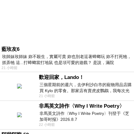
藍玫友6
玫師妹玫師妹 妳不殺生，實屬可貴 妳也別老逗著蟑螂玩 妳不打死牠，
抓弄牠 這...打蟑螂當打地鼠 也是項可愛的遊戲？ 是說，滿院
21 小時前
歡迎回家，Lando！
三個星期前的週六，去伊利沙白市的寵物用品店購
買 Kylo 的零食。那家店有賣虎皮鸚鵡，我每次光
21 小時前
顧都會去看一下。他們偶爾會引進 C
非馬英文詩作〈Why I Write Poetry〉
非馬英文詩作〈Why I Write Poetry〉刊登于《芝
加哥时报》2026.8.7
22 小時前