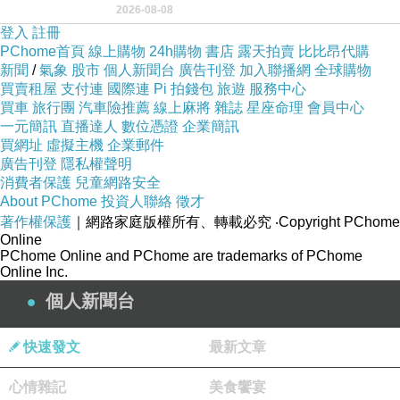
2026-08-08
用以紀念統一義大利統一後的的第一位國
登入
註冊
PChome首頁
線上購物
24h購物
書店
露天拍賣
比比昂代購
新聞
/
氣象
股市
個人新聞台
廣告刊登
加入聯播網
全球購物
買賣租屋
支付連
國際連
Pi 拍錢包
旅遊
服務中心
買車
旅行團
汽車險推薦
線上麻將
雜誌
星座命理
會員中心
一元簡訊
直播達人
數位憑證
企業簡訊
買網址
虛擬主機
企業郵件
廣告刊登
隱私權聲明
消費者保護
兒童網路安全
About PChome
投資人聯絡
徵才
著作權保護
｜網路家庭版權所有、轉載必究
‧Copyright PChome
Online
PChome Online and PChome are trademarks of PChome
Online Inc.
個人新聞台
快速發文
最新文章
心情雜記
美食饗宴