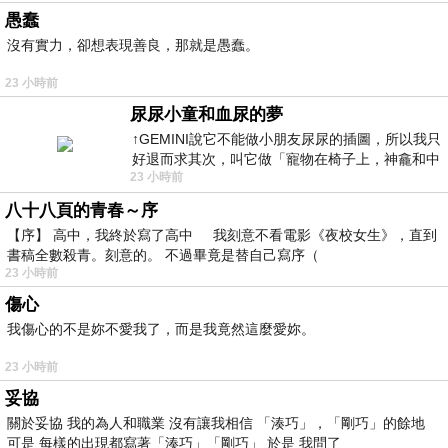
愚蠢
沒有實力，卻想表現善良，那就是愚蠢。
23 小時前
尿尿小童和血尿的夢
↑GEMINI說它不能做小朋友尿尿的插圖，所以我只
好退而求其次，叫它做「寵物在椅子上，神龕和中
23 小時前
年人臉孔」的畫了。 六月底
八十八頁的青春～序
【序】 高中，我終於寫了高中 我刻意不看電影《夜校女生》，直到
書稿全數殺青。刻意的。 不過畢竟是替自己寫序（
23 小時前
傷心
我傷心的不是妳不愛我了，而是我竟然這麼愛妳。
23 小時前
妥協
關於妥協 我的為人和職業 沒有讓我相信 「湊巧」，「剛巧」的餘地
可是 每樣的出現都寫著「湊巧」「剛巧」 於是 我問了