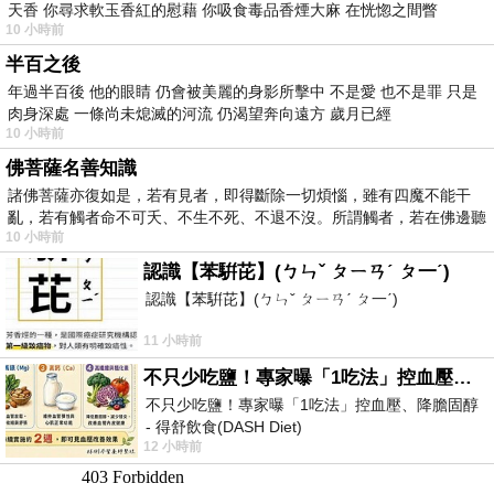
天香 你尋求軟玉香紅的慰藉 你吸食毒品香煙大麻 在恍惚之間瞥
10 小時前
半百之後
年過半百後 他的眼睛 仍會被美麗的身影所擊中 不是愛 也不是罪 只是
肉身深處 一條尚未熄滅的河流 仍渴望奔向遠方 歲月已經
10 小時前
佛菩薩名善知識
諸佛菩薩亦復如是，若有見者，即得斷除一切煩惱，雖有四魔不能干
亂，若有觸者命不可夭、不生不死、不退不沒。所謂觸者，若在佛邊聽
10 小時前
受
認識【苯騈芘】(ㄅㄣˇ ㄆㄧㄢˊ ㄆ一ˊ)
認識【苯騈芘】(ㄅㄣˇ ㄆㄧㄢˊ ㄆ一ˊ)
11 小時前
不只少吃鹽！專家曝「1吃法」控血壓、降膽固醇 - 得舒飲食(DASH Diet)
不只少吃鹽！專家曝「1吃法」控血壓、降膽固醇
- 得舒飲食(DASH Diet)
12 小時前
https://www.facebook.com/dietitiansophia/posts/p