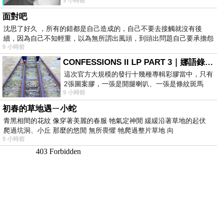
9 小時前
理家務，職業不分高低貴賤，只有人品才
面對吧
沈思了好久 ，所有的錯都是自己造成的，自己不要去接觸就沒有後
續，因為自己不知輕重，以為無所謂出風頭，到頭出問題自己要承擔怨
9 小時前
不
CONFESSIONS II LP PART 3｜娜語錄II LP PART 3
這次官方大規模的發行十幾種專輯彩膠當中，只有
2張圖案膠，一張是開腿喇叭、一張是條紋斑馬
9 小時前
版；目前官網上只剩澳洲商店AU STORE
初春的草地遇ㄧ小蛇
青黑相間的花紋 像穿著美麗的春服 牠氣定神閒 緩緩沿著草地的起伏
爬過坑洞、小丘 那麼的悠閒 無所畏懼 牠爬過整片草地 向
9 小時前