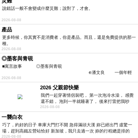
災難
說錯話一般不會變成什麼災難；說對了，才會。
2026-08-08
產品
更多時候，你其實不是消費者，你是產品。而且，還是免費提供的那一
種。
2026-08-08
◎墨客與青硯
■寓言故事 ◎墨客與青硯
⊕潘文良 一個年輕
2026-08-08
的墨客，在京城的古玩肆裡
2026 父親節快樂
我們一起穿著情侶裝吧， 第一次泡冷水澡， 感覺
還不錯， 泡到一半就睡著了， 後來打雷把我吵
2026-08-08
醒， 手
一襲白衣
巧了，約好的日子 車庫大門打不開 急得滿頭大漢 妳已經出門 虛驚一
場，趕到高鐵左營站恰好 新加坡，我只去過一次 妳的行程總是排的
2026-08-08