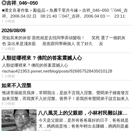
◎吉祥_046~050
■潘文良著作集＞勵益品＞魚雁千里共今緣＞吉祥_046~050 ▽046_吉
祥。2006.04.02.日 08:21:40 ▽047_吉祥。2006.04.03.一 23:11:
7 小時前
2026/08/09
突如其來的休假 當然就是去找同學弄頭髮啦！ 笑死 選了一個奶灰
色 染出來是淺灰藍 崽崽跟同學兩個人 笑了好久 反
7 小時前
人類從哪裡來 ? 佛陀的答案震撼人心
人類從哪裡來 ? 佛陀的答案震撼人心
rischao421953.pixnet.net/blog/posts/926857528435010128
7 小時前
如來不入涅槃
惟諸菩薩能見我身，常聞我法，是故不言我入涅槃。聲聞弟子雖復發言
如來涅槃，而我實不入於涅槃。善男子！若我所有聲聞弟子說言如來入
9 小時前
八八風災上的父親節，小林村民難以抹滅的痛
今天是父親節，是所有爸爸最好的日子，爸爸就是
天，媽媽就是地；爸爸年輕出去賺錢，媽媽則是處