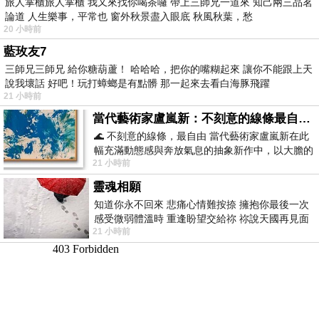
旅人掌櫃旅人掌櫃 我又來找你喝茶囉 帶上三師兄一道來 知己兩三品茗
論道 人生樂事，平常也 窗外秋景盡入眼底 秋風秋葉，愁
20 小時前
藍玫友7
三師兄三師兄 給你糖葫蘆！ 哈哈哈，把你的嘴糊起來 讓你不能跟上天
說我壞話 好吧！玩打蟑螂是有點髒 那一起來去看白海豚飛躍
21 小時前
當代藝術家盧嵐新：不刻意的線條最自由，讓色彩流動、筆觸自己說話
🌊 不刻意的線條，最自由 當代藝術家盧嵐新在此
幅充滿動態感與奔放氣息的抽象新作中，以大膽的
21 小時前
藍色顏料在白色畫布上揮灑、壓印與流淌
靈魂相願
知道你永不回來 悲痛心情難按捺 擁抱你最後一次
感受微弱體溫時 重逢盼望交給祢 祢說天國再見面
21 小時前
此刻忍淚說別離 他日靈魂再