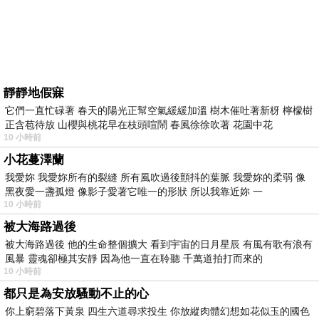
靜靜地假寐
它們一直忙碌著 春天的陽光正幫空氣緩緩加溫 樹木催吐著新枒 檸檬樹
正含苞待放 山櫻與桃花早在枝頭喧鬧 春風徐徐吹著 花園中花
10 小時前
小花蔓澤蘭
我愛妳 我愛妳所有的裂縫 所有風吹過後顫抖的葉脈 我愛妳的柔弱 像
黑夜愛一盞孤燈 像影子愛著它唯一的形狀 所以我靠近妳 一
10 小時前
被大海路過後
被大海路過後 他的生命整個擴大 看到宇宙的日月星辰 有風有歌有浪有
風暴 靈魂卻極其安靜 因為他一直在聆聽 千萬道拍打而來的
10 小時前
都只是為安放騷動不止的心
你上窮碧落下黃泉 四生六道尋求投生 你放縱肉體幻想如花似玉的國色