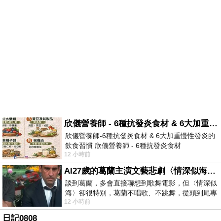
欣儀營養師 - 6種抗發炎食材 & 6大加重慢性發炎的飲食習慣
欣儀營養師-6種抗發炎食材 & 6大加重慢性發炎的
飲食習慣 欣儀營養師 - 6種抗發炎食材
12 小時前
https://www.facebook.com/photo/?fbid=147
AI27歲的葛蘭主演文藝悲劇〈情深似海〉 #戀上老電影 #葛蘭 #粟子
談到葛蘭，多會直接聯想到歌舞電影，但〈情深似
海〉卻很特別，葛蘭不唱歌、不跳舞，從頭到尾專
12 小時前
心演戲。拍攝期間，經常工作超過12個鐘
日記0808