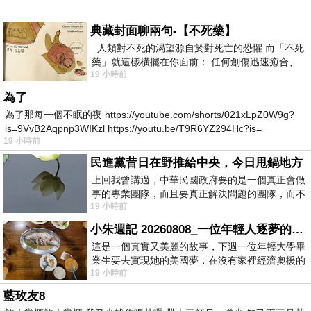
典藏封面聊兩句-【不死藥】
人類對不死的渴望源自於對死亡的恐懼 而「不死
藥」就這樣橫擺在你面前： 任何創傷迅速癒合、
19 小時前
停止衰老、痛覺消失…堪
為了
為了那每一個不眠的夜 https://youtube.com/shorts/021xLpZ0W9g?
is=9VvB2Aqpnp3WIKzl https://youtu.be/T9R6YZ294Hc?is=
19 小時前
民進黨昔日在野推給中央，今日甩鍋地方
上回我曾講過，中華民國政府要的是一個真正會做
事的專業團隊，而且要真正解決問題的團隊，而不
19 小時前
是只會到處甩鍋的雙標團隊，最近民進黨
小朱週記 20260808_一位年輕人逐夢的真實故事
這是一個真實又美麗的故事，下週一位年輕大學畢
業生要去實現她的美國夢，在沒有家裡經濟奧援的
19 小時前
情況下，靠著自我努力工作累積出國基
藍玫友8