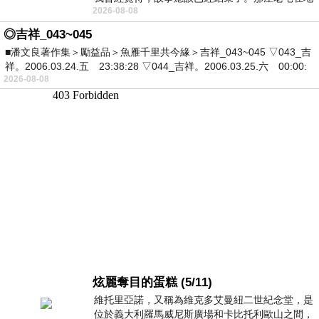
2026-08-08
震中倒塌，七個人終於離開那片黑暗，
◎吉祥_043~045
■潘文良著作集＞勵益品＞魚雁千里共今緣＞吉祥_043~045 ▽043_吉
祥。2006.03.24.五 23:38:28 ▽044_吉祥。2006.03.25.六 00:00:
2026-08-08
炫麗奪目的蛋糕 (5/11)
維托里亞諾，又稱為維克多艾曼紐二世紀念堂，是
位於義大利羅馬威尼斯廣場和卡比托利歐山之間，