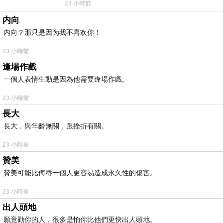
23 小時前
耳機評語：非常有特色，值得喜愛美型工
内向
内向？那只是因为我不喜欢你！
23 小時前
逢場作戲
一個人表情生動是因為他需要逢場作戲。
23 小時前
長大
長大，與年齡無關，跟挫折有關。
23 小時前
贊美
贊美可能比侮辱一個人更容易造成永久性的傷害。
23 小時前
出人頭地
願意勸你的人，很多是怕你比他們更快出人頭地。