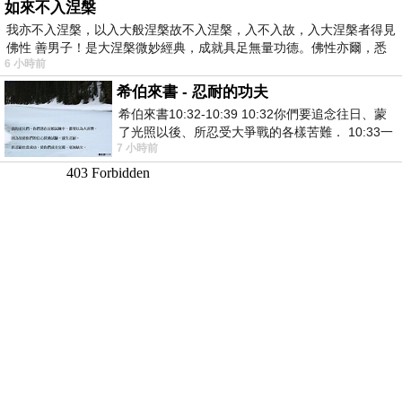
如來不入涅槃
我亦不入涅槃，以入大般涅槃故不入涅槃，入不入故，入大涅槃者得見
佛性 善男子！是大涅槃微妙經典，成就具足無量功德。佛性亦爾，悉
6 小時前
希伯來書 - 忍耐的功夫
希伯來書10:32-10:39 10:32你們要追念往日、蒙
了光照以後、所忍受大爭戰的各樣苦難． 10:33一
7 小時前
面被毀謗、遭患難、成了戲景、叫眾人