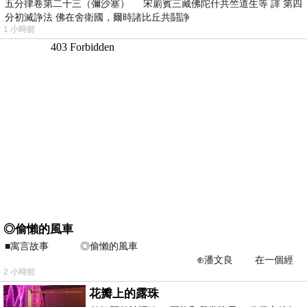
五分律卷第二十三（彌沙塞） 宋罽賓三藏佛陀什共竺道生等 譯 第四
分初滅諍法 佛在舍衛國，爾時諸比丘共鬪諍
1 小時前
◎偷懶的風車
■寓言故事 ◎偷懶的風車
⊕潘文良 在一個經
2 小時前
常颳風的山丘上—&m
花瓣上的露珠