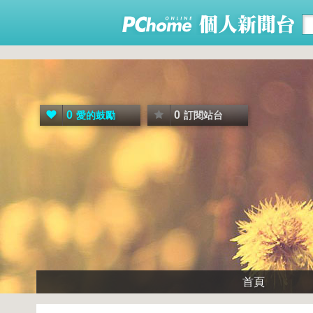
0
0
愛的鼓勵
訂閱站台
首頁