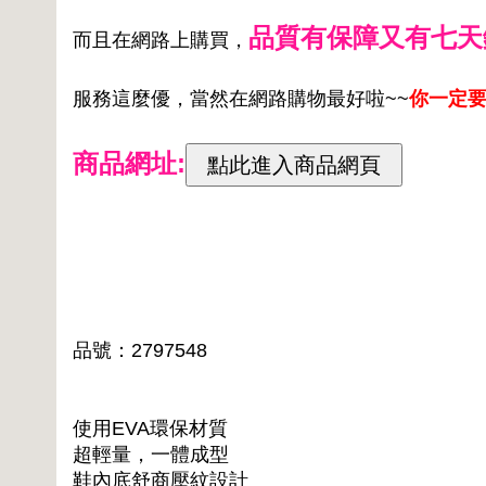
品質有保障又有七天
而且在網路上購買，
服務這麼優，當然在網路購物最好啦~~
你一定要
商品網址:
品號：2797548
使用EVA環保材質
超輕量，一體成型
鞋內底舒商壓紋設計