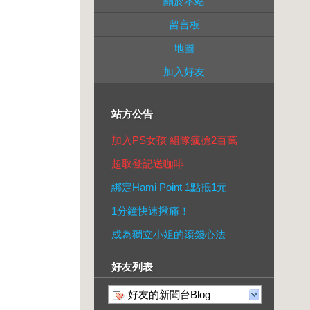
關於本站
留言板
地圖
加入好友
站方公告
加入PS女孩 組隊瘋搶2百萬
超取登記送咖啡
綁定Hami Point 1點抵1元
1分鐘快速揪痛！
成為獨立小姐的滾錢心法
好友列表
好友的新聞台Blog