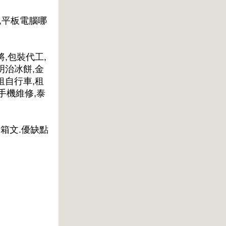
,平板電腦哪
將,包裝代工,
明治冰餅,金
租自行車,租
手機維修,泰
開箱文.優缺點