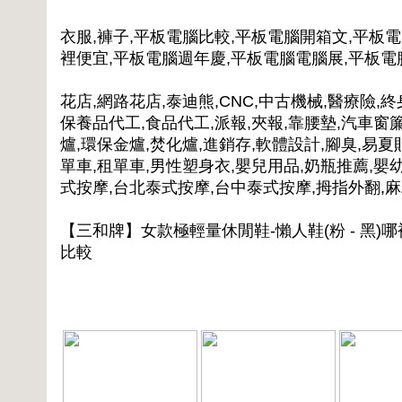
衣服,褲子,平板電腦比較,平板電腦開箱文,平板
裡便宜,平板電腦週年慶,平板電腦電腦展,平板
花店,網路花店,泰迪熊,CNC,中古機械,醫療險,終
保養品代工,食品代工,派報,夾報,靠腰墊,汽車窗簾
爐,環保金爐,焚化爐,進銷存,軟體設計,腳臭,易夏
單車,租單車,男性塑身衣,嬰兒用品,奶瓶推薦,嬰
式按摩,台北泰式按摩,台中泰式按摩,拇指外翻,
【三和牌】女款極輕量休閒鞋-懶人鞋(粉 - 黑)哪
比較