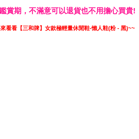
鑑賞期，不滿意可以退貨也不用擔心買貴!
來看看【三和牌】女款極輕量休閒鞋-懶人鞋(粉 - 黑)~~