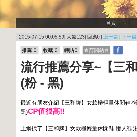
首頁
2015-07-15 00:05:59| 人氣123| 回應0 |
上一篇
|
下一篇
推薦
0
收藏
0
轉貼
0
訂閱站台
流行推薦分享~【三
(粉 - 黑)
最近有朋友介紹【三和牌】女款極輕量休閒鞋-懶人鞋
CP值很高!!
黑)
上網找了【三和牌】女款極輕量休閒鞋-懶人鞋(粉 