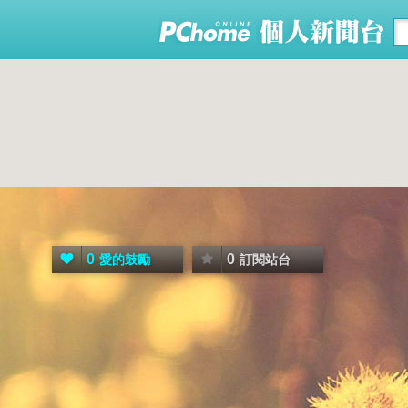
0
0
愛的鼓勵
訂閱站台