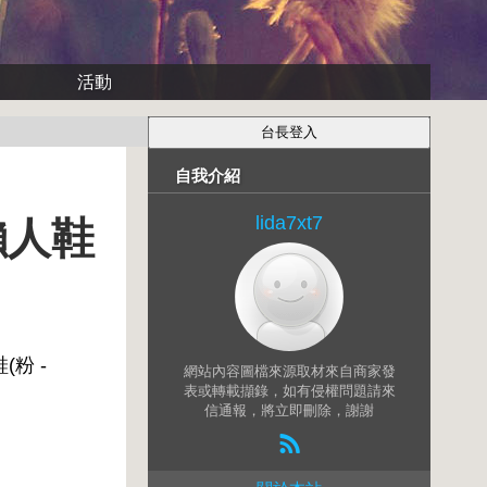
活動
自我介紹
lida7xt7
懶人鞋
粉 -
網站內容圖檔來源取材來自商家發
表或轉載擷錄，如有侵權問題請來
信通報，將立即刪除，謝謝