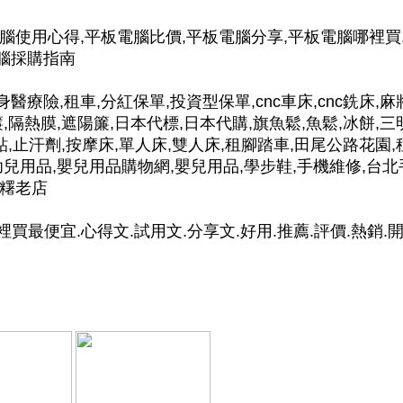
電腦使用心得,平板電腦比價,平板電腦分享,平板電腦哪裡買
電腦採購指南
身醫療險,租車,分紅保單,投資型保單,cnc車床,cnc銑床,麻
,隔熱膜,遮陽簾,日本代標,日本代購,旗魚鬆,魚鬆,冰餅,三
貼,止汗劑,按摩床,單人床,雙人床,租腳踏車,田尾公路花園,
幼兒用品,嬰兒用品購物網,嬰兒用品,學步鞋,手機維修,台北
麻糬老店
裡買最便宜.心得文.試用文.分享文.好用.推薦.評價.熱銷.