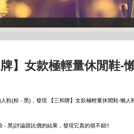
和牌】女款極輕量休閒鞋-
(粉 - 黑)，發現 【三和牌】女款極輕量休閒鞋-懶人鞋(
- 黑)評論跟比價的結果，發現它真的很不錯!!