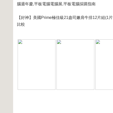
腦週年慶,平板電腦電腦展,平板電腦採購指南
【好神】美國Prime極佳級21盎司嫩肩牛排12片組(1片
比較