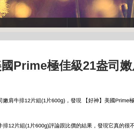
國Prime極佳級21盎司
肩牛排12片組(1片600g)，發現 【好神】美國Prime
排12片組(1片600g)評論跟比價的結果，發現它真的很不