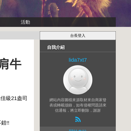
活動
自我介紹
lida7xt7
嫩肩牛
極佳級21盎司
網站內容圖檔來源取材來自商家發
表或轉載擷錄，如有侵權問題請來
信通報，將立即刪除，謝謝
錯!!