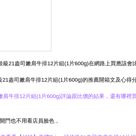
佳級21盎司嫩肩牛排12片組(1片600g)在網路上買應該
21盎司嫩肩牛排12片組(1片600g)的推薦開箱文及心得分
嫩肩牛排12片組(1片600g)評論跟比價的結果，還有哪裡
家開門也不用看店員臉色，