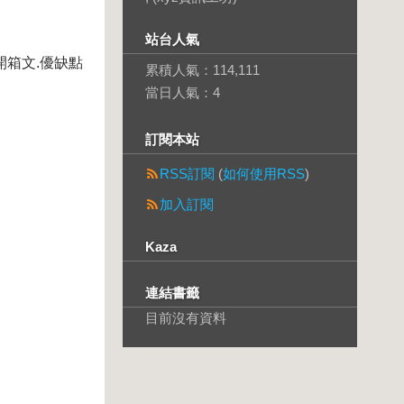
站台人氣
.開箱文.優缺點
累積人氣：
114,111
當日人氣：
4
訂閱本站
RSS訂閱
(
如何使用RSS
)
加入訂閱
Kaza
連結書籤
目前沒有資料