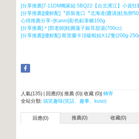
[分享推薦]7-11DM獨家組 5BQ22【台北濱江】小資狂
[分享推薦][優鮮配]〝原裝進口〞北海道(醬漬)鮭魚卵50
心得推薦分享~[Kanro]彩色鉛筆糖100g
[分享推薦]＊[郭老師]桂圓蓮子銀耳甜湯(700cc)
[分享推薦][優鮮配] 斯里蘭卡頂級蝦姑X12隻(200g-25
人氣(135) | 回應(0)| 推薦 (
0
)| 收藏 (
0
)|
轉寄
全站分類:
搞笑趣味(笑話、趣事、kuso)
推薦(
0
)
收藏(
0
)
回應(0)