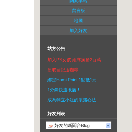
關於本站
留言板
地圖
加入好友
站方公告
加入PS女孩 組隊瘋搶2百萬
超取登記送咖啡
綁定Hami Point 1點抵1元
1分鐘快速揪痛！
成為獨立小姐的滾錢心法
好友列表
好友的新聞台Blog