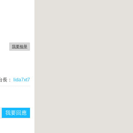
我要檢舉
台長：
lida7xt7
我要回應