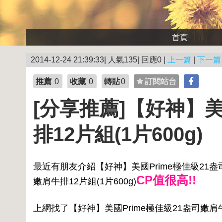
首頁
2014-12-24 21:39:33| 人氣135| 回應0 |
上一篇
|
下一篇
推薦
0
收藏
0
轉貼
0
訂閱站台
[分享推薦]【好神】美
排12片組(1片600g)
最近有朋友介紹【好神】美國Prime極佳級21盎司嫩
CP值很高!!
嫩肩牛排12片組(1片600g)
上網找了【好神】美國Prime極佳級21盎司嫩肩牛