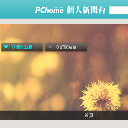
0
0
愛的鼓勵
訂閱站台
首頁