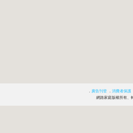
．
廣告刊登
．
消費者保護
網路家庭版權所有、轉載必究 