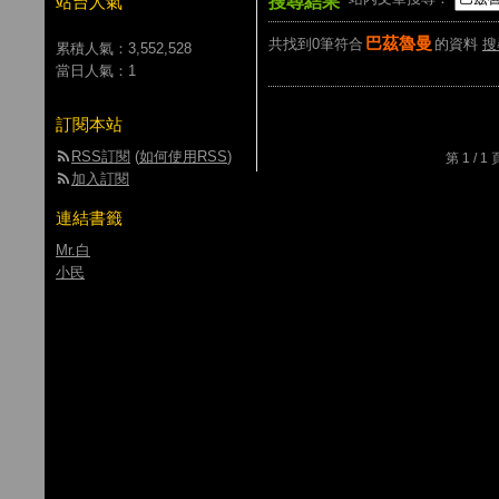
站台人氣
搜尋結果
巴茲魯曼
共找到0筆符合
的資料
搜
累積人氣：
3,552,528
當日人氣：
1
訂閱本站
RSS訂閱
(
如何使用RSS
)
第 1 /
加入訂閱
連結書籤
Mr.白
小民