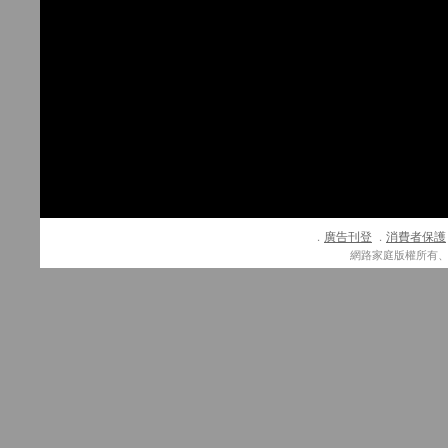
廣告刊登
消費者保護
．
．
網路家庭版權所有、轉載必究