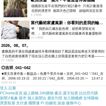
歐洲浪遊一個月 - 中途短暫停留德國
自從1980s的民主化開始，「憲政改革」就一直
德國原先並不在我們的行程計畫中 只有計畫過境
是朝野政治人物的主要議程之一。台灣這種「永
北部的漢堡市 後因天色已昏暗 故臨時決定在漢
恆的憲改」之論述，並非將憲法視為視為政治運
9 小時前
堡市吃晚餐和過夜
作的「基本規則」或「框架」，反而是當作一個
當代藝術家盧嵐新：你看到的是我的輪廓，還是你的故事？——藏在藍色裡的希望與光
💙 「我把自己藏在藍色裡，卻把希望留在光
該被改革、挑戰的機制。在這種思維下，憲法根
裡。」 當代藝術家盧嵐新在此幅兼具童趣靈動與
本不可能（如憲政主義成熟的歐美各國般）做為
18 小時前
抽象韻味的新作中，用湛藍的羽翼般色塊包覆著
政治鬥爭的最高裁決規範，發揮定份止爭的功
2026。08。07。
能。
畫圖真的不適合我越畫越排斥看得懂就好了應該是說如果改天需要用到
了自然就會很厲害了現在沒心思在圖上但我還是會努力把它考過———
17 小時前
因此，憲政改革也就成了「永無止盡」的志業—
◎吉祥_041~042
革命永遠尚未成功！凡是主張憲改、挑戰現狀的
■潘文良著作集＞勵益品＞魚雁千里共今緣＞吉祥_041~042 ▽041_吉
祥。2006.03.19.日 20:33:21▽042_吉祥。2006.03.20.一 13:47:2
人，就可以佔據政治論述的制高點；反之，那些
2026-08-07
不合時宜拼命主張「護憲守憲」的人，就很容易
登入
註冊
PChome首頁
線上購物
24h購物
書店
露天拍賣
比比昂代購
成為「保守派」。
新聞
/
氣象
股市
個人新聞台
廣告刊登
加入聯播網
全球購物
買賣租屋
支付連
國際連
Pi 拍錢包
旅遊
服務中心