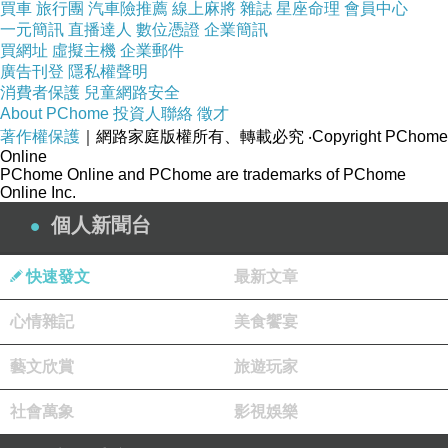
既然憲法本來就不好，那麼陳水扁以及其他的政
買車
旅行團
汽車險推薦
線上麻將
雜誌
星座命理
會員中心
一元簡訊
直播達人
數位憑證
企業簡訊
治人物蔑視、扭曲憲法，又有什麼錯呢？每到選
買網址
虛擬主機
企業郵件
舉就（宣稱）要拿憲法開刀，不也是自然不過了
廣告刊登
隱私權聲明
消費者保護
兒童網路安全
嗎？在政治上，這麼好用的（口頭）武器，誰捨
About PChome
投資人聯絡
徵才
得不用呢？陳水扁總統只是這個「鄙夷憲法」的
著作權保護
｜網路家庭版權所有、轉載必究
‧Copyright PChome
政治文化中，運用（或說玩弄）憲改口號最極盡
Online
PChome Online and PChome are trademarks of PChome
能事，最爐火純青的一人而已。
Online Inc.
個人新聞台
也因此，在這樣的政治文化下，能夠對「玩弄憲
改口號」稍加約制的，不是號稱憲法守護者的大
快速發文
最新文章
法官，也不是什麼主權者或頭家，而是不需要參
心情雜記
美食饗宴
與台灣內部政治競爭的國際玩家。
藝文欣賞
旅遊玩家
b. 現狀有什麼問題？改成什麼樣子？
社會萬象
影視娛樂