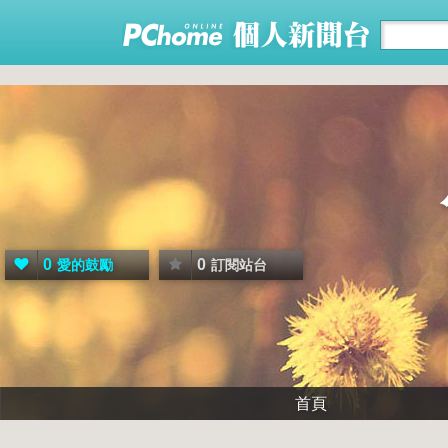
0
0
愛的鼓勵
訂閱站台
首頁