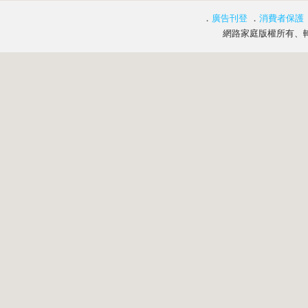
．
廣告刊登
．
消費者保護
網路家庭版權所有、轉載必究 