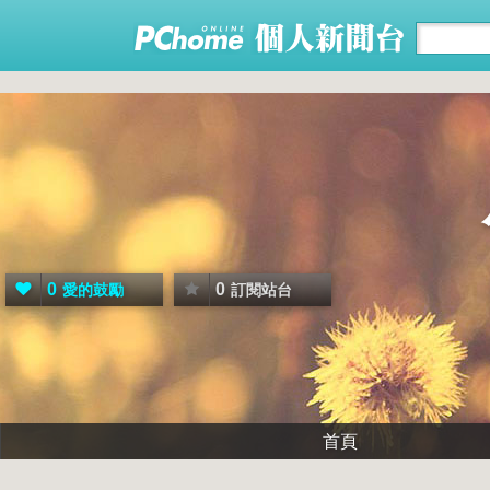
0
0
愛的鼓勵
訂閱站台
首頁