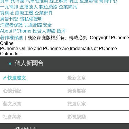
買車
旅行團
汽車險推薦
線上麻將
雜誌
星座命理
會員中心
一元簡訊
直播達人
數位憑證
企業簡訊
買網址
虛擬主機
企業郵件
廣告刊登
隱私權聲明
消費者保護
兒童網路安全
About PChome
投資人聯絡
徵才
著作權保護
｜網路家庭版權所有、轉載必究
‧Copyright PChome
Online
PChome Online and PChome are trademarks of PChome
Online Inc.
個人新聞台
快速發文
最新文章
心情雜記
美食饗宴
藝文欣賞
旅遊玩家
社會萬象
影視娛樂