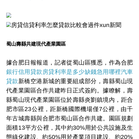
房貸信貸利率怎麼貸款比較會過件xun新聞
蜀山壽縣共建現代產業園區
據合肥日報報道，記者從蜀山區獲悉，作為合肥
銀行信用貸款房貸利率是多少缺錢急用哪裡汽車
貸款
新橋空港新城的重要組成部分，壽縣蜀山現
代產業園區合作共建昨日正式簽約。據瞭解，壽
縣蜀山現代產業園區位於壽縣炎劉鎮境內，距合
肥市區23公裡，距新橋國際機場僅7公裡，由千
年古城壽縣與合肥市蜀山區合作共建。園區規劃
面積13平方公裡，其中約30%用於公共設施及生
態綠化建設、約50%用於產業項目建設、約20%