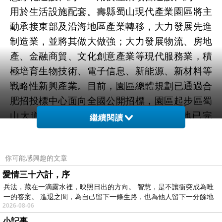
用於生活設施配套。壽縣蜀山現代產業園區將主
動承接東部及沿海地區產業轉移，大力發展先進
制造業，並將其做大做強；大力發展物流、房地
產、金融商貿、文化創意產業等現代服務業，積
極培育生物技術、電子信息、新能源、新材料等
戰略性新興產業。目前，園區總體規劃已通過合
肥招投標中心面向全國公開招標，園區起步區蜀
山大道及壽州大道的400畝單獨選址用地已完
繼續閱讀
成，工業項目400畝增減掛用地的“一書四方案”編
制完成，並按相關程序上報待批。(浩遠、雲輝、
你可能感興趣的文章
薛輝、劉標)
愛情三十六計，序
兵法，藏在一滴露水裡，映照日出的方向。 智慧，是不讓衝突成為唯
新聞來源http://news.hexun.com/2012-08-
一的答案。 進退之間，為自己留下一條生路，也為他人留下一分餘地
28/145212720.h
青年優惠貸款利率信貸年息停車
2026-08-06
場信貸年息借貸增貸轉貸
tml
小記事