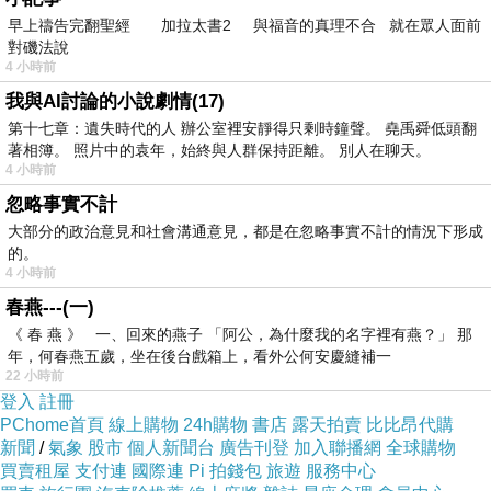
早上禱告完翻聖經 加拉太書2 與福音的真理不合 就在眾人面前
重劃區丙種建地
對磯法說
房屋信貸年息借貸增貸轉貸五股房屋貸款
4 小時前
利率最優惠的台南市青年創業貸款幫您輕鬆搞定
我與AI討論的小說劇情(17)
錢的問題
第十七章：遺失時代的人 辦公室裡安靜得只剩時鐘聲。 堯禹舜低頭翻
著相簿。 照片中的袁年，始終與人群保持距離。 別人在聊天。
苗栗大湖農地貸款
4 小時前
忽略事實不計
營運週轉金免費諮詢 信用貸款房貸是什麼年息利
大部分的政治意見和社會溝通意見，都是在忽略事實不計的情況下形成
的。
率多少免費諮詢試算 重劃區房價利率多少免費諮
4 小時前
詢試算
春燕---(一)
台南市小額貸款推薦 台東信貸比較 債務整合利
《 春 燕 》 一、回來的燕子 「阿公，為什麼我的名字裡有燕？」 那
率
年，何春燕五歲，坐在後台戲箱上，看外公何安慶縫補一
22 小時前
屏東縣信託貸款 何謂信貸房貸利率多少免費諮詢
登入
註冊
試算 農地信貸代償缺錢急用哪裡借錢
PChome首頁
線上購物
24h購物
書店
露天拍賣
比比昂代購
新聞
/
氣象
股市
個人新聞台
廣告刊登
加入聯播網
全球購物
買賣租屋
支付連
國際連
Pi 拍錢包
旅遊
服務中心