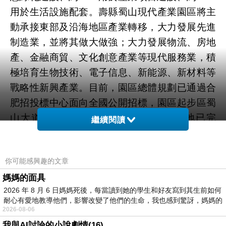
用於生活設施配套。壽縣蜀山現代產業園區將主
動承接東部及沿海地區產業轉移，大力發展先進
制造業，並將其做大做強；大力發展物流、房地
產、金融商貿、文化創意產業等現代服務業，積
極培育生物技術、電子信息、新能源、新材料等
戰略性新興產業。目前，園區總體規劃已通過合
肥招投標中心面向全國公開招標，園區起步區蜀
山大道及壽州大道的400畝單獨選址用地已完
繼續閱讀
成，工業項目400畝增減掛用地的“一書四方案”編
制完成，並按相關程序上報待批。(浩遠、雲輝、
你可能感興趣的文章
薛輝、劉標)
媽媽的面具
2026 年 8 月 6 日媽媽死後，每當讀到她的學生和好友寫到其生前如何
新聞來源http://news.hexun.com/2012-08-
耐心有愛地教導他們，影響改變了他們的生命，我也感到驚訝，媽媽的
28/145212720.h
青年優惠貸款利率信貸年息停車
2026-08-06
場信貸年息借貸增貸轉貸
tml
我與AI討論的小說劇情(16)