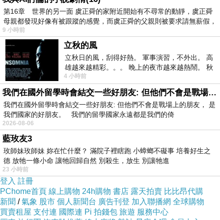
第16章 世界的另一面 虞正舜的家附近開始有不尋常的動靜，虞正舜
重劃區丙種建地
母親都發現好像有被跟蹤的感覺，而虞正舜的父親則被要求請無薪假，
房屋信貸年息借貸增貸轉貸五股房屋貸款
9 小時前
利率最優惠的台南市青年創業貸款幫您輕鬆搞定
立秋的風
錢的問題
立秋日的風，刮得好熱。 軍事演習，不外出。 高
雄越來越精彩。。。 晚上的夜市越來越熱鬧。 秋
苗栗大湖農地貸款
4 小時前
天的風刮得很熱 夜遊消暑熱。。。
我們在國外留學時會結交一些好朋友: 但他們不會是戰場上的朋友
營運週轉金免費諮詢 信用貸款房貸是什麼年息利
我們在國外留學時會結交一些好朋友: 但他們不會是戰場上的朋友， 是
我們國家的好朋友。 我們的留學國家永遠都是我們的倚
率多少免費諮詢試算 重劃區房價利率多少免費諮
2026-08-06
詢試算
藍玫友3
台南市小額貸款推薦 台東信貸比較 債務整合利
玫師妹玫師妹 妳在忙什麼？ 滿院子裡瞎跑 小蟑螂不礙事 培養好生之
率
德 放牠一條小命 讓牠回歸自然 別殺生，放生 別讓牠進
23 小時前
屏東縣信託貸款 何謂信貸房貸利率多少免費諮詢
登入
註冊
試算 農地信貸代償缺錢急用哪裡借錢
PChome首頁
線上購物
24h購物
書店
露天拍賣
比比昂代購
新聞
/
氣象
股市
個人新聞台
廣告刊登
加入聯播網
全球購物
買賣租屋
支付連
國際連
Pi 拍錢包
旅遊
服務中心