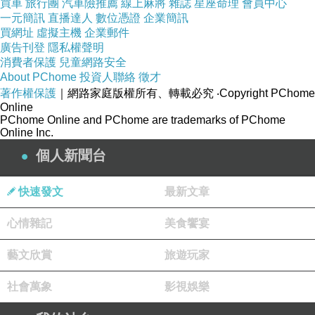
買車
旅行團
汽車險推薦
線上麻將
雜誌
星座命理
會員中心
一元簡訊
直播達人
數位憑證
企業簡訊
買網址
虛擬主機
企業郵件
廣告刊登
隱私權聲明
消費者保護
兒童網路安全
About PChome
投資人聯絡
徵才
著作權保護
｜網路家庭版權所有、轉載必究
‧Copyright PChome
Online
PChome Online and PChome are trademarks of PChome
Online Inc.
個人新聞台
快速發文
最新文章
心情雜記
美食饗宴
藝文欣賞
旅遊玩家
社會萬象
影視娛樂