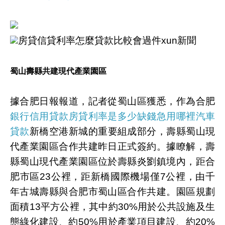
房貸信貸利率怎麼貸款比較會過件xun新聞
蜀山壽縣共建現代產業園區
據合肥日報報道，記者從蜀山區獲悉，作為合肥
銀行信用貸款房貸利率是多少缺錢急用哪裡汽車
貸款
新橋空港新城的重要組成部分，壽縣蜀山現
代產業園區合作共建昨日正式簽約。據瞭解，壽
縣蜀山現代產業園區位於壽縣炎劉鎮境內，距合
肥市區23公裡，距新橋國際機場僅7公裡，由千
年古城壽縣與合肥市蜀山區合作共建。園區規劃
面積13平方公裡，其中約30%用於公共設施及生
態綠化建設、約50%用於產業項目建設、約20%