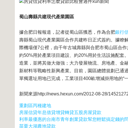
房貸信貸利率怎麼貸款比較會過件xun新聞
蜀山壽縣共建現代產業園區
據合肥日報報道，記者從蜀山區獲悉，作為合肥
銀行
壽縣蜀山現代產業園區合作共建昨日正式簽約。據瞭解
際機場僅7公裡，由千年古城壽縣與合肥市蜀山區合作
約50%用於產業項目建設、約20%用於生活設施配
造業，並將其做大做強；大力發展物流、房地產、金
新材料等戰略性新興產業。目前，園區總體規劃已通過
單獨選址用地已完成，工業項目400畝增減掛用地的“
新聞來源http://news.hexun.com/2012-08-28/14521272
重劃區丙種建地
房屋信貸年息借貸增貸轉貸五股房屋貸款
利率最優惠的台南市青年創業貸款幫您輕鬆搞定錢的
苗栗大湖農地貸款