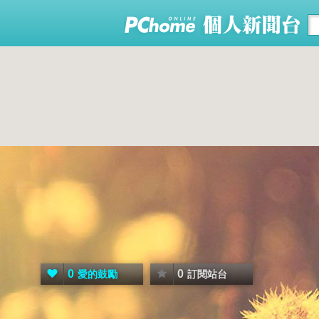
0
0
愛的鼓勵
訂閱站台