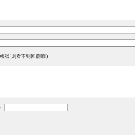
帳號"則看不到回覆唷!)
)