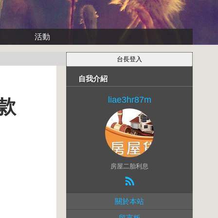
活動
自我介紹
liae3hr87m
款
房屋二胎利息
關於本站
留言板