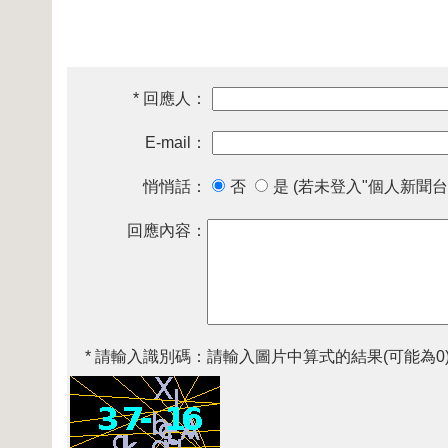
* 回應人：
E-mail：
悄悄話：
否
是 (若未登入"個人新聞台
回應內容：
* 請輸入識別碼：
請輸入圖片中算式的結果(可能為0