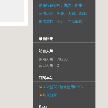
網路行銷公司
、
丸文
、
衛生
、
三明治冰
、
冰餅
、
天婦
、
靠腰
、
網路花店
、
魚丸
、
二胎車貸
最新回應
站台人氣
累積人氣：
78,785
當日人氣：
2
訂閱本站
RSS訂閱
(
如何使用RSS
)
加入訂閱
Kaza