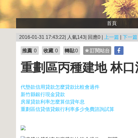
首頁
2016-01-31 17:43:22| 人氣143| 回應0 |
上一篇
|
下一篇
推薦
0
收藏
0
轉貼
0
訂閱站台
重劃區丙種建地 林口
代墊款信用貸款怎麼貸款比較會過件
新竹縣銀行現金貸款
房屋貸款利率怎麼算信貸年息
重劃區信貸借貸銀行利率多少免費諮詢試算