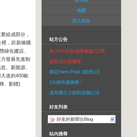
地圖
加入好友
重要組成部分，
站方公告
公裡，距新橋國
生態綠化建設、
加入PS女孩 組隊瘋搶2百萬
大力發展先進制
超取登記送咖啡
信息、新能源、
綁定Hami Point 1點抵1元
大道的400畝
1分鐘快速揪痛！
輝、劉標)
成為獨立小姐的滾錢心法
好友列表
好友的新聞台Blog
站內搜尋