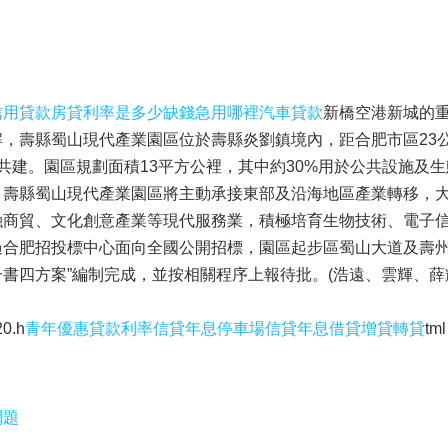
信用貸款房貸利率是多少缺錢急用哪裡汽車貸款
新橋空港新城的
，壽縣蜀山現代產業園區位於壽縣炎劉鎮境內，距合肥市區23
共建。園區規劃面積13平方公裡，其中約30%用於公共設施及
套。壽縣蜀山現代產業園區將主動承接東部及沿海地區產業轉移，
融商貿、文化創意產業等現代服務業，積極培育生物技術、電子
合肥招投標中心面向全國公開招標，園區起步區蜀山大道及壽州
一書四方案”編制完成，並按相關程序上報待批。(浩遠、雲輝、薛
0.h
青年優惠貸款利率信貸年息停車場信貸年息借貸增貸轉貸
tml
問題