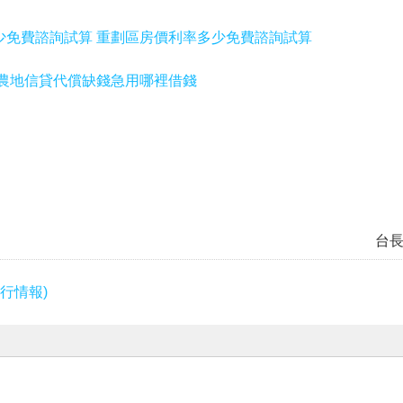
少免費諮詢試算 重劃區房價利率多少免費諮詢試算
 農地信貸代償缺錢急用哪裡借錢
台
行情報)