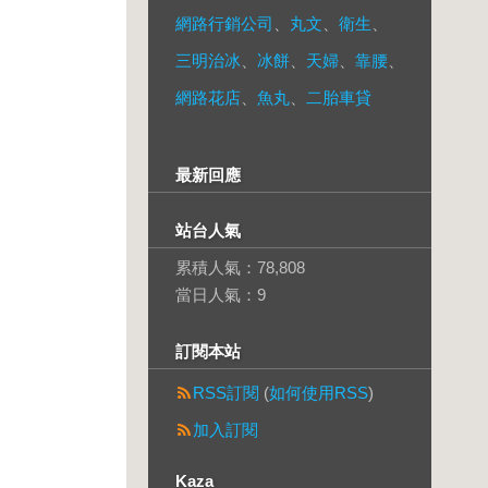
網路行銷公司
、
丸文
、
衛生
、
三明治冰
、
冰餅
、
天婦
、
靠腰
、
網路花店
、
魚丸
、
二胎車貸
最新回應
站台人氣
累積人氣：
78,808
當日人氣：
9
訂閱本站
RSS訂閱
(
如何使用RSS
)
加入訂閱
Kaza