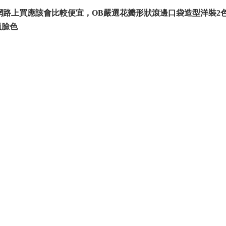
網路上買應該會比較便宜，OB嚴選花瓣形狀滾邊口袋造型洋裝2色
員臉色