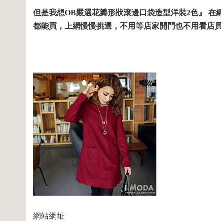
但是我想OB嚴選花瓣形狀滾邊口袋造型洋裝2色』 在
都能買，上網慢慢挑選，不用等店家開門也不用看店
網站網址