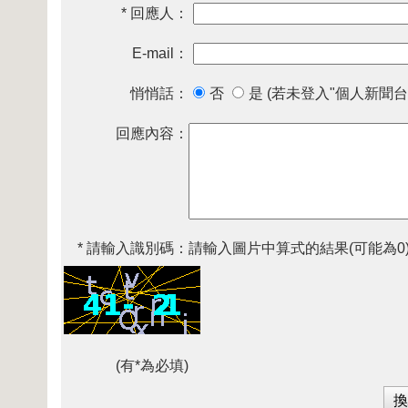
* 回應人：
E-mail：
悄悄話：
否
是 (若未登入"個人新聞台
回應內容：
* 請輸入識別碼：
請輸入圖片中算式的結果(可能為0
(有*為必填)