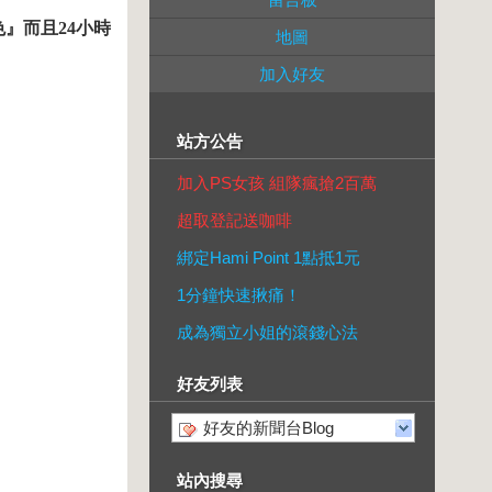
』而且24小時
地圖
加入好友
站方公告
加入PS女孩 組隊瘋搶2百萬
超取登記送咖啡
綁定Hami Point 1點抵1元
1分鐘快速揪痛！
成為獨立小姐的滾錢心法
好友列表
好友的新聞台Blog
站內搜尋