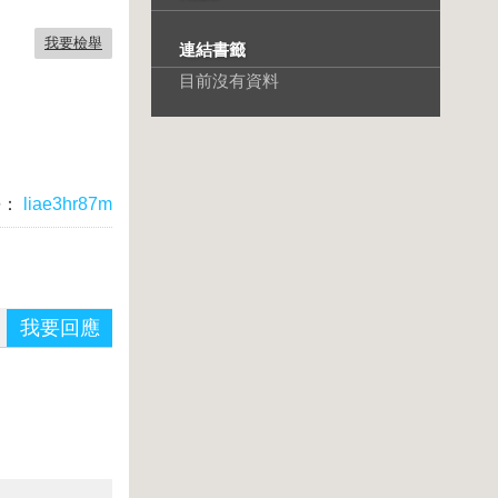
我要檢舉
連結書籤
目前沒有資料
長：
liae3hr87m
我要回應