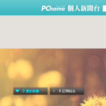
0
0
愛的鼓勵
訂閱站台