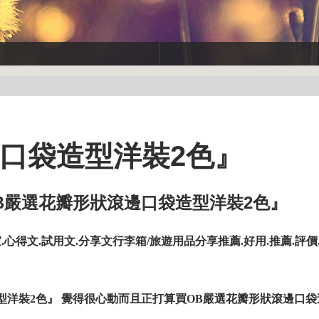
口袋造型洋裝2色』
 OB嚴選花瓣形狀滾邊口袋造型洋裝2色』
得文.試用文.分享文行李箱/旅遊用品分享推薦.好用.推薦.評價.
型洋裝2色』 覺得很心動而且正打算買OB嚴選花瓣形狀滾邊口袋