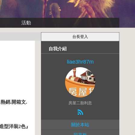
活動
自我介紹
liae3hr87m
熱銷.開箱文.
房屋二胎利息
關於本站
造型洋裝2色』
留言板