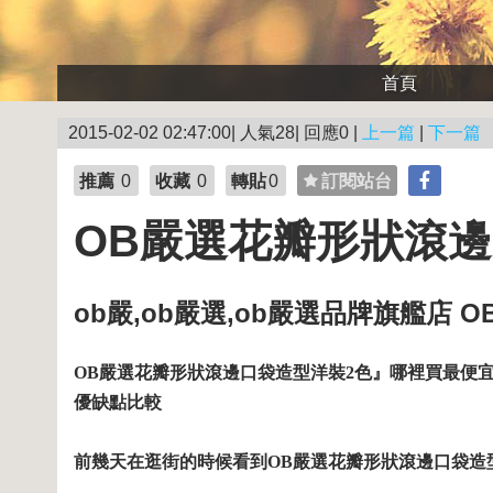
首頁
2015-02-02 02:47:00| 人氣28| 回應0 |
上一篇
|
下一篇
推薦
0
收藏
0
轉貼
0
訂閱站台
OB嚴選花瓣形狀滾邊
ob嚴,ob嚴選,ob嚴選品牌旗艦店
OB嚴選花瓣形狀滾邊口袋造型洋裝2色』哪裡買最便宜.心
優缺點比較
前幾天在逛街的時候看到OB嚴選花瓣形狀滾邊口袋造