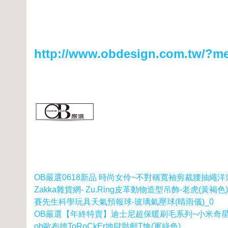
http://www.obdesign.com.tw/?m
OB嚴選0618新品 時尚女伶~不對稱寬袖剪裁腰抽繩洋
Zakka雜貨網- Zu.Ring皮革動物造型吊飾-老虎(黃褐色)
賽先生科學玩具天氣預報球-玻璃氣壓球(晴雨儀)_0
OB嚴選【年終特賣】迪士尼超保暖刷毛系列~小米奇星
ob歐布德ToRoCkEr地獄骷顱T恤(軍綠色)