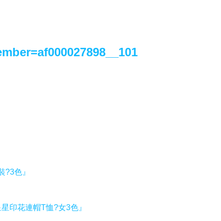
ember=af000027898__101
裝?3色』
星印花連帽T恤?女3色』