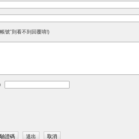
帳號"則看不到回覆唷!)
)