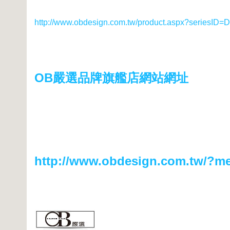
http://www.obdesign.com.tw/product.aspx?seriesID
OB嚴選品牌旗艦店網站網址
http://www.obdesign.com.tw/?m