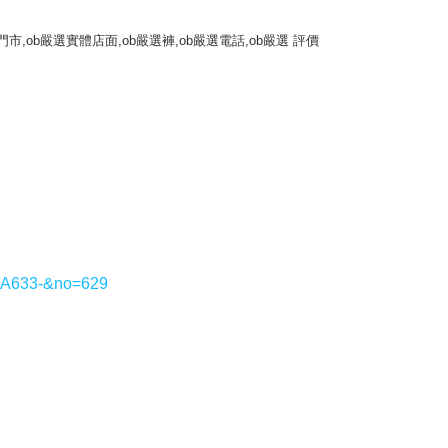
門市,ob嚴選實體店面,ob嚴選褲,ob嚴選電話,ob嚴選 評價
=DA633-&no=629