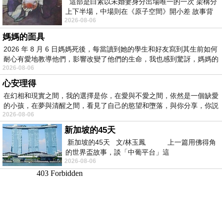
這部是白素以未婚妻身分出場唯一的一次 架構分
上下半場，中場則在《原子空間》開小差 故事背
2026-08-06
景影射西藏境外流亡 地下組織
媽媽的面具
2026 年 8 月 6 日媽媽死後，每當讀到她的學生和好友寫到其生前如何
耐心有愛地教導他們，影響改變了他們的生命，我也感到驚訝，媽媽的
2026-08-06
心安理得
在幻相和現實之間，我的選擇是你，在愛與不愛之間，依然是一個缺愛
的小孩，在夢與清醒之間，看見了自己的慾望和墮落，與你分享，你説
2026-08-06
新加坡的45天
新加坡的45天 文/林玉鳳 上一篇用佛得角
的世界盃故事，談「中葡平台」這
2026-08-06