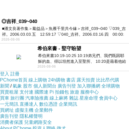
◎吉祥_039~040
■潘文良著作集＞勵益品＞魚雁千里共今緣＞吉祥_039~040 ▽039_吉
祥。2006.03.03.五 12:59:17 ▽040_吉祥。2006.03.16.四 00:00:
2026-08-06
希伯來書 - 堅守盼望
希伯來書10:19-10:25 10:19弟兄們、我們既因耶
穌的血、得以坦然進入至聖所、 10:20是藉着他給
2026-08-06
我們開了一條又新又活的路從幔子經過
登入
註冊
PChome首頁
線上購物
24h購物
書店
露天拍賣
比比昂代購
新聞
/
氣象
股市
個人新聞台
廣告刊登
加入聯播網
全球購物
買賣租屋
支付連
國際連
Pi 拍錢包
旅遊
服務中心
買車
旅行團
汽車險推薦
線上麻將
雜誌
星座命理
會員中心
一元簡訊
直播達人
數位憑證
企業簡訊
買網址
虛擬主機
企業郵件
廣告刊登
隱私權聲明
消費者保護
兒童網路安全
About PChome
投資人聯絡
徵才