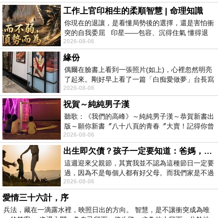
工作上官印相生的柔順智慧 | 命理知識
你現在的退讓，是看懂局勢後的選擇，還是害怕衝
突的自我委屈 印星——包容、沉得住氣 懂得退
2026-08-06
一步觀察，不會
緣份
偶爾在臉書上看到一張照片(如上)，心裡忽然明亮
了起來。剛好早上看了一篇「白痴愛做夢」台長寫
2026-08-06
的貼文，在回顧年輕時瘋狂愛上
祝賀～純純男子漢
聽歌：《我們的高峰》～純純男子漢～恭賀新書出
版～願你新書〞八十八頁的青春〞大賣！記得你曾
2026-08-06
經在我的版留言…「好讚的圖^^感覺大家
出生即欠債？孩子一定要知道：爸媽，其實我不欠你們
這週迎來父親節，其實我並不認為這種節日一定要
過，因為不是每個人都有好父母。而我們家是不過
2026-08-06
節的，平時也沒什麼儀式感，生活趨近冷
愛情三十六計，序
兵法，藏在一滴露水裡，映照日出的方向。 智慧，是不讓衝突成為唯