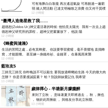
可有海豚白白靠攏 再次遙迢氣旋 可再饒過一遍窮
弱 雖人間活動 已達文明極致之浪費 但又何干質樸
12 小時前
者 只能白白陪葬
*臺灣人造衛星救了我……
趙德恕(Zoldos Ur.)神父還活著的時候: 他怕見太陽光 我有一次去上趙
德恕神父研究所的課程， 趙神父把窗簾放下， 他說:陽
12 小時前
《蜂蜜與漣漪》
生活的苦悶之處，必有其蜂蜜。 你說要學習蜜獾，毫不畏懼地 直搗蜂
窩，才能親嚐。 甚至練一身鐵布衫、金鐘罩， 在暴風雨來襲
12 小時前
藍玫友5
三師兄三師兄 你昨晚說不可以殺生 要我放過蟑螂給生路 今天的燉大肉
怎辦？ 你是否要虔誠茹素？ 蛤？別說師妹愛記仇 我希望
13 小時前
歲律禪心 - 半塘新月朦朧醉
來到了立秋 ， 意味著夏天即將過去 ， 秋 ，揪也
， 物於此而揪歛 ， 與格友分享此立秋聯。
13 小時前