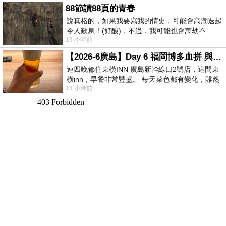
88節讀88頁的青春
說真格的，如果我要寫我的情史，可能會高潮迭起
令人歎息！(好酸)，不過，我可能也會萬劫不
13 小時前
復...，每天跪鍵盤還是被判了花心的罪
【2026-6廣島】Day 6 福岡博多血拼 與機場接送少年司機深夜對談
連四晚都住東橫INN 廣島新幹線口2號店，這間東
橫inn，早餐非常豐盛。 每天菜色都有變化，雖然
13 小時前
看到工作人員拿出料理包加熱，但