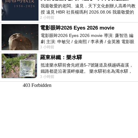
我最敬愛的老闆、遠見．天下文化創辦人高希均教
授 遠見 HBR 社長楊瑪利 2026.08.06 我最敬愛的
2 小時前
老闆、遠見．天下文化創辦人高希均教
電影眼眸2026 Eyes 2026 movie
電影眼眸2026 Eyes 2026 movie 導演: 廉智浩 編
劇 主演: 申敏兒 / 金南熙 / 李承勇 / 金英雅 電影眼
3 小時前
眸2026描述攝影師徐珍因遺
羅東林鐵：樂水驛
抵達樂水驛前會先經過5-7號隧道及橫越碼崙溪，
鐵路都是沿著溪畔修建。 樂水驛初名為濁水驛，
3 小時前
但因與臺鐵集集線車站同名，於1953