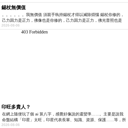
錫杖無價值
。。。。。。我無價值 須親手執持錫杖才得以滅除煩惱 錫杖你修的，
己力因力是正力，佛像也是你修的，己力因力是正力，佛光普照也是
2026-08-06
印旺多貴人？
在網上隨便玩了個 ai 算八字，感覺好像說的還蠻準……。主要是說我
命盤結構「印星」太旺，印星代表長輩、知識、資源、保護……等，所
2026-08-06