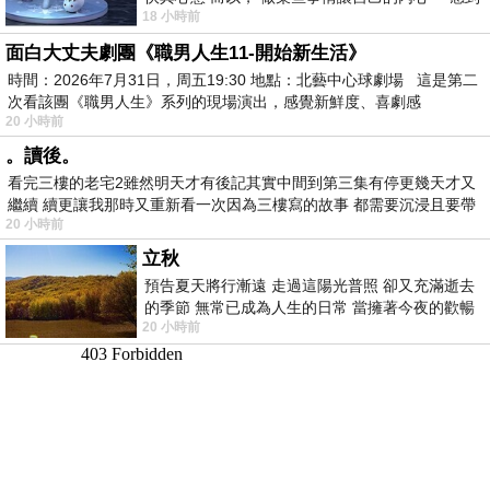
18 小時前
愉快。
面白大丈夫劇團《職男人生11-開始新生活》
時間：2026年7月31日，周五19:30 地點：北藝中心球劇場 這是第二
次看該團《職男人生》系列的現場演出，感覺新鮮度、喜劇感
20 小時前
。讀後。
看完三樓的老宅2雖然明天才有後記其實中間到第三集有停更幾天才又
繼續 續更讓我那時又重新看一次因為三樓寫的故事 都需要沉浸且要帶
20 小時前
有
立秋
預告夏天將行漸遠 走過這陽光普照 卻又充滿逝去
的季節 無常已成為人生的日常 當擁著今夜的歡暢
20 小時前
舒心 轉眼驟成昨日 而明晨 太陽