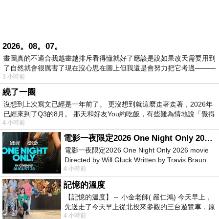
2026。08。07。
畫圖真的不適合我越畫越排斥看得懂就好了應該是說如果改天需要用到
了自然就會很厲害了現在沒心思在圖上但我還是會努力把它考過———
3 小時前
繞了一圈
沒想到上次寫文已經是一年前了。 更沒想到就這麼走著走著，2026年
已經來到了Q3的8月。 那天和好友You約吃飯，有些難為情地說「覺得
4 小時前
電影一夜限定2026 One Night Only 2026 movie
電影一夜限定2026 One Night Only 2026 movie
Directed by Will Gluck Written by Travis Braun
4 小時前
Starring Monica Barbaro
記憶的溫度
【記憶的溫度】～ 小金老師( 嚴仁鴻) 今天早上，
先送走了今天早上從北投來參觀的三台遊覽車，原
4 小時前
以為展場已經差不多要安靜下來，卻發