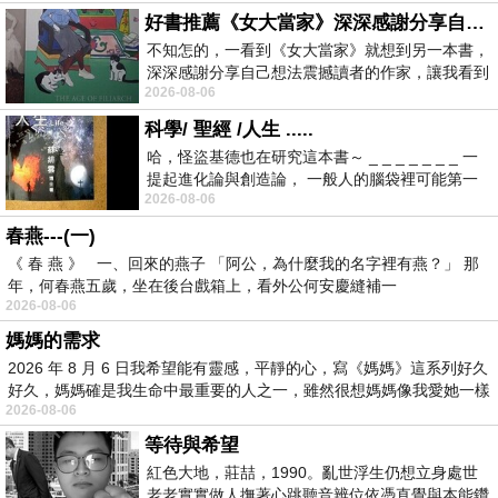
好書推薦《女大當家》深深感謝分享自己想法震撼讀者的作家，讓我看到不同樣貌的家庭！
不知怎的，一看到《女大當家》就想到另一本書，
深深感謝分享自己想法震撼讀者的作家，讓我看到
2026-08-06
不同樣貌的家庭！ 《女大
科學/ 聖經 /人生 .....
哈，怪盜基德也在研究這本書～ _ _ _ _ _ _ _ 一
提起進化論與創造論， 一般人的腦袋裡可能第一
2026-08-06
時間就有「 進化論很科
春燕---(一)
《 春 燕 》 一、回來的燕子 「阿公，為什麼我的名字裡有燕？」 那
年，何春燕五歲，坐在後台戲箱上，看外公何安慶縫補一
2026-08-06
媽媽的需求
2026 年 8 月 6 日我希望能有靈感，平靜的心，寫《媽媽》這系列好久
好久，媽媽確是我生命中最重要的人之一，雖然很想媽媽像我愛她一樣
2026-08-06
等待與希望
紅色大地，莊喆，1990。亂世浮生仍想立身處世
老老實實做人撫著心跳聽音辨位依憑直覺與本能鑽