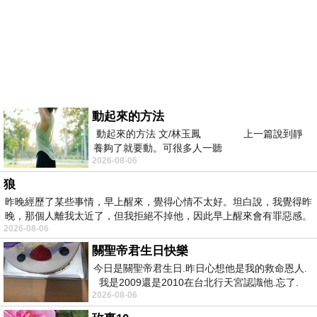
動起來的方法
動起來的方法 文/林玉鳳 上一篇說到靜
養夠了就要動。可很多人一聽
2026-08-06
狼
昨晚經歷了某些事情，早上醒來，覺得心情不太好。坦白說，我覺得昨
晚，那個人離我太近了，但我拒絕不掉他，因此早上醒來會有罪惡感。
2026-08-06
關聖帝君生日快樂
今日是關聖帝君生日.昨日心想他是我的救命恩人.
我是2009還是2010在台北行天宮認識他.忘了.
2026-08-06
一個奇摩交友的網友學