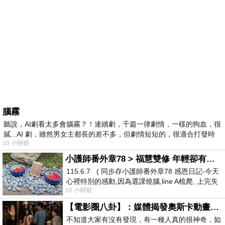
腦霧
聽說，AI劇看太多會腦霧？！連續劇，千篇一律劇情，一樣的狗血，很
膩...AI 劇，雖然男女主都長的差不多，但劇情短短的，很適合打發時
10 小時前
小護師番外章78 > 福慧雙修 年輕卻有個老靈魂 ㄑ金剛經〉podcast
115.6.7 ( 同步存小護師番外章78 感恩日記-今天
心裡特別的感動,因為選課燒腦,line A梳爬, 上完失
10 小時前
智課的她,特來傾
【電影圈八卦】：媒體揭發奧斯卡動畫項目投票醜聞！好萊塢為什麼看不起動畫電影？
不知道大家有沒有發現，有一種人真的很神奇，如