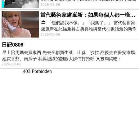
2026-08-06
向裂隙的亮處探索另一個心聲另一個共鳴的
當代藝術家盧嵐新：如果每個人都一樣，這世界該有多無聊？
🏛️ 「他們說我不像。」「我笑了。」 當代藝術家
盧嵐新在此幅兼具古典典雅與當代抽象語彙的新作
2026-08-06
中，以沈靜的藍色空間為背景，描繪了
日記0806
早上陪周媽去買東西 先去全聯買生菜、山葵、沙拉 然後走在保安市場
她買番茄、南瓜子 我與認識的攤販大姊們打招呼 又被周媽唸：
2026-08-06