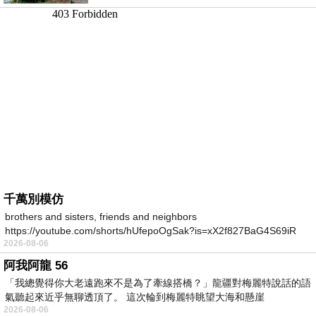
千萬別模仿
brothers and sisters, friends and neighbors
https://youtube.com/shorts/hUfepoOgSak?is=xX2f827BaG4S69iR
2026-08-06
https
阿我阿龍 56
「我總覺得你大老遠跑來不是為了牽線搭橋？」龍疆對梅麗特說話的語
氣聽起來近乎無聊透頂了。 這次輪到梅麗特眺望大海和懸崖
2026-08-06