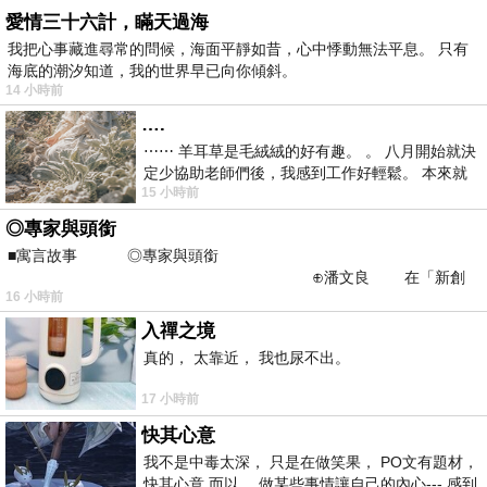
愛情三十六計，瞞天過海
我把心事藏進尋常的問候，海面平靜如昔，心中悸動無法平息。 只有
海底的潮汐知道，我的世界早已向你傾斜。
14 小時前
….
⋯⋯ 羊耳草是毛絨絨的好有趣。 。 八月開始就決
定少協助老師們後，我感到工作好輕鬆。 本來就
15 小時前
不是我的工作啊。 真
◎專家與頭銜
■寓言故事 ◎專家與頭銜
⊕潘文良 在「新創
16 小時前
之谷」裡——
入禪之境
真的， 太靠近， 我也尿不出。
17 小時前
快其心意
我不是中毒太深， 只是在做笑果， PO文有題材，
快其心意 而以， 做某些事情讓自己的內心--- 感到