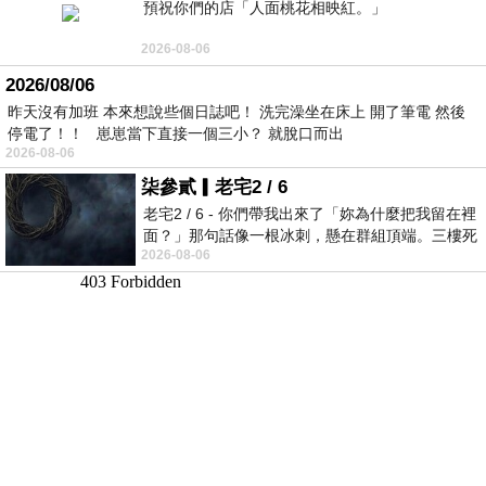
預祝你們的店「人面桃花相映紅。」
2026-08-06
2026/08/06
昨天沒有加班 本來想說些個日誌吧！ 洗完澡坐在床上 開了筆電 然後
停電了！！ 崽崽當下直接一個三小？ 就脫口而出
2026-08-06
柒參貳▎老宅2 / 6
老宅2 / 6 - 你們帶我出來了「妳為什麼把我留在裡
面？」那句話像一根冰刺，懸在群組頂端。三樓死
2026-08-06
死盯著照片裡的人。那個人確實站在