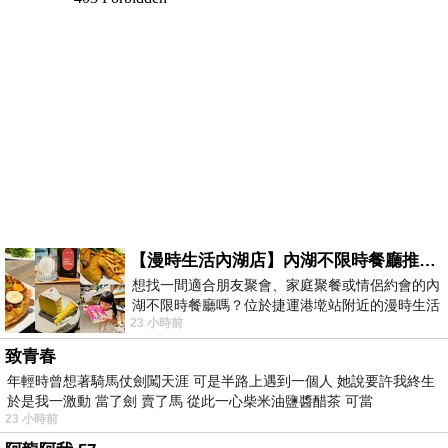
【漫時生活內湖店】內湖不限時餐廳推薦｜捷運港墘站美食，聚餐、約會、家庭聚會首選，正餐甜點一次滿足
想找一間適合朋友聚會、家庭聚餐或情侶約會的內
湖不限時餐廳嗎？位於捷運港墘站附近的漫時生活
23 小時前
內湖店，從捷運站步行約4分鐘即可抵
致青春
年輕時曾想著騎馬仗劍闖天涯 可是半路上遇到一個人 她說要許我終生
於是我一激動 當了劍 賣了馬 從此一心柴米油鹽醬醋茶 可當
23 小時前