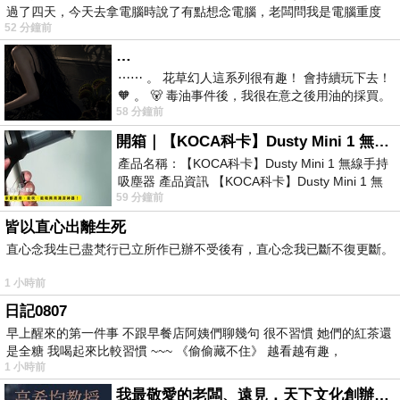
過了四天，今天去拿電腦時說了有點想念電腦，老闆問我是電腦重度
52 分鐘前
…
⋯⋯ 。 花草幻人這系列很有趣！ 會持續玩下去！
🧡 。 🐻 毒油事件後，我很在意之後用油的採買。
58 分鐘前
前天購買了我之前就很愛
開箱｜【KOCA科卡】Dusty Mini 1 無線手持吸塵器
產品名稱：【KOCA科卡】Dusty Mini 1 無線手持
吸塵器 產品資訊 【KOCA科卡】Dusty Mini 1 無
59 分鐘前
線手持吸塵器評語： 能吸、能吹兼具兩
皆以直心出離生死
直心念我生已盡梵行已立所作已辦不受後有，直心念我已斷不復更斷。
1 小時前
日記0807
早上醒來的第一件事 不跟早餐店阿姨們聊幾句 很不習慣 她們的紅茶還
是全糖 我喝起來比較習慣 ~~~ 《偷偷藏不住》 越看越有趣，
1 小時前
我最敬愛的老闆、遠見．天下文化創辦人高希均教授