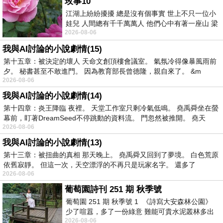
玫事10
江湖上紛紛擾擾 總是沒有個事實 世上不只一位小
娃兒 人間總有千千萬萬人 他們心中有著一座山 梁
2026-08-06
山佛山泰華衡恆嵩 一山之高
我與AI討論的小說劇情(15)
第十五章：被決定的壞人 天命文創頂樓會議室。 氣氛冷得像暴風雨前
夕。 秘書甚至不敢進門。 因為教育部長曾德隆，親自來了。 &m
2026-08-06
我與AI討論的小說劇情(14)
第十四章：炎王降臨 夜裡。 天堂工作室只剩冷氣低鳴。 堯禹舜坐在螢
幕前，盯著DreamSeed不停跳動的資料流。 門忽然被推開。 堯天
2026-08-06
我與AI討論的小說劇情(13)
第十三章：被扭曲的真相 那天晚上。 堯禹舜又回到了夢境。 白色荒原
依舊寂靜。 但這一次，天空漂浮的不再只是玩家名字。 還多了
2026-08-06
葡萄園詩刊 251 期 秋季號
葡萄園 251 期 秋季號 1 《詩寫大安森林公園》
少了喧囂，多了一份綠意 難能可貴水泥叢林多出
2026-08-06
一