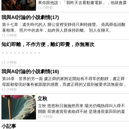
果你跟他說：「我昨天去看動畫電影」，他就會露
11 小時前
出一種慈祥的微笑，然後問你是不是陪小
我與AI討論的小說劇情(17)
第十七章：遺失時代的人 辦公室裡安靜得只剩時鐘聲。 堯禹舜低頭翻
著相簿。 照片中的袁年，始終與人群保持距離。 別人在聊天。
11 小時前
知幻即離，不作方便，離幻即覺，亦無漸次
。。。。。。。。。。
11 小時前
我與AI討論的小說劇情(16)
第16章 世界的另一面 虞正舜的家附近開始有不尋常的動靜，虞正舜
母親都發現好像有被跟蹤的感覺，而虞正舜的父親則被要求請無薪假，
11 小時前
立秋
立秋 悠悠秋日施施然而來 陽光仍熾熱得叫人睜不
開眼 荷塘邊賞荷者絡繹不絕 是塘邊荷葉田田的凝
12 小時前
望 風中飄逸的是映日荷花別樣紅
小記事