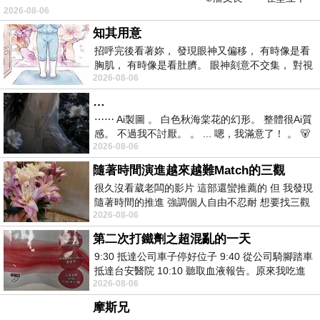
2026-08-06
仞的懸崖上，有一座遮天蔽
知其用意
招呼完後看著妳， 發現眼神又偏移， 有時像是看
胸肌， 有時像是看肚臍。 眼神刻意不交集， 對視
2026-08-06
視線不對齊， 讓我很難不
…
⋯⋯ Ai製圖 。 白色秋海棠花的幻形。 整體很Ai質
感。 不過我不討厭。 。 ... 嗯，我滿意了！ 。 🐻
2026-08-06
昨中
隨著時間演進越來越難Match的三觀
很久沒看葳老闆的影片 這部還蠻推薦的 但 我發現
隨著時間的推進 強調個人自由不忍耐 想要找三觀
2026-08-06
接近的不要說對象 連朋友都超
第二次打鐵劑之超混亂的一天
9:30 抵達公司車子停好位子 9:40 從公司騎腳踏車
抵達台安醫院 10:10 聽取血液報告。原來我吃進
2026-08-06
去的 B12 彌可保並非沒有吸收而是超
摩斯兄