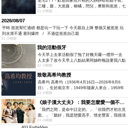
老宅2 / 7 - 歡迎回家照片裡的人靜靜站在鏡子前。
三樓，廄，大崽蕥，柳橘，閆兒，摩斯和崽崽，七
21 小時前
個人整整齊齊地站在鏡框之外，如同
2026/08/07
平時 崽崽幫忙過磅 都是玩一下玩一下 今天親自上陣 整個又被崽崽 玩
到水泄不通 塞到爆炸 / 不過從崽崽自己親
21 小時前
我的活動假牙
今天早上去拿活動假了拖了好幾天囉~~禮拜一去
人太多了改今天早上八點結果阿姊昨晚說要我八點
22 小時前
去西螺農會~回到莿桐都8點半多了
致敬高希均教授
高希均 高希均（1936年4月16日—2026年8月6
日），生於南京市，1949年隨家人來台，1959年
23 小時前
赴美深造並取得經濟發展博士學位。曾任
《娘子漢大丈夫》：我要怎麼愛一個不存在的人？
「我們之間，是命中註定的。」「但我們才初次見
面。」「聽好，我是戀愛高手、情史豐富，我很清
23 小時前
楚這種感覺，你我之間的那種感覺，現