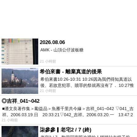
2026.08.06
AMK - 山頂公仔波板糖
21 小時前
希伯來書 - 離棄真道的後果
希伯來書10:26-10:31 10:26因為我們得知真道以
後、若故意犯罪、贖罪的祭就再沒有了． 10:27惟
21 小時前
有戰懼等候審判和那燒滅眾敵人的烈火
◎吉祥_041~042
■潘文良著作集＞勵益品＞魚雁千里共今緣＞吉祥_041~042 ▽041_吉
祥。2006.03.19.日 20:33:21▽042_吉祥。2006.03.20.一 13:47:2
21 小時前
柒參參▎老宅2 / 7 (終)