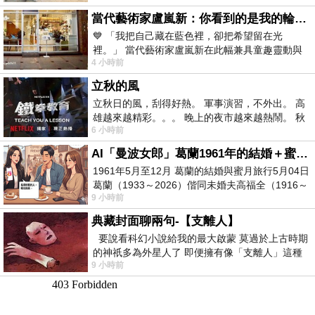
當代藝術家盧嵐新：你看到的是我的輪廓，還是你的故事？——藏在藍色裡的希望與光
💙 「我把自己藏在藍色裡，卻把希望留在光
裡。」 當代藝術家盧嵐新在此幅兼具童趣靈動與
4 小時前
抽象韻味的新作中，用湛藍的羽翼般色塊包覆著
立秋的風
立秋日的風，刮得好熱。 軍事演習，不外出。 高
雄越來越精彩。。。 晚上的夜市越來越熱鬧。 秋
6 小時前
天的風刮得很熱 夜遊消暑熱。。。
AI「曼波女郎」葛蘭1961年的結婚＋蜜月旅行 #戀上老電影 #葛蘭 #粟子
1961年5月至12月 葛蘭的結婚與蜜月旅行5月04日
葛蘭（1933～2026）偕同未婚夫高福全（1916～
9 小時前
2004）乘郵輪赴倫敦6月15日於英國倫敦St.S
典藏封面聊兩句-【支離人】
要說看科幻小說給我的最大啟蒙 莫過於上古時期
的神祇多為外星人了 即便擁有像「支離人」這種
9 小時前
驚世駭俗的神通法門 也未必讀