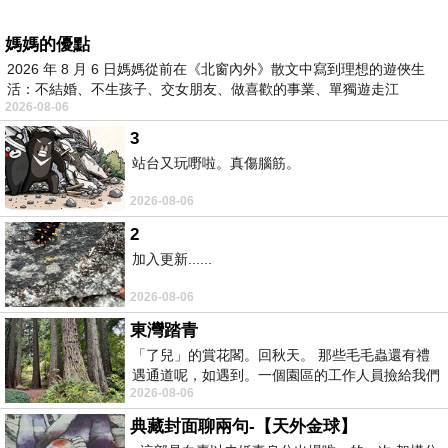
媽媽的優點
2026 年 8 月 6 日媽媽從前在《北窗內外》散文中寫到理想的遊俠生
活：不結婚、不生孩子、交女朋友、做喜歡的事業、單獨遊走江
2026-08-06
湖⋯⋯，
3
站台又玩嘢啦。真傷腦筋。
2026-08-06
2
加入更新......
2026-08-06
東灣踏青
「了兒」的賞花閣。回秋天。 那些毛毛蟲還有禮
遇通道呢，如遇到。一個園區的工作人員撿給我們
2026-08-06
細賞。
典藏封面聊兩句-【天外金球】