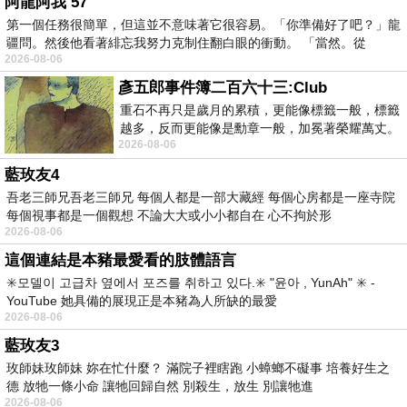
阿龍阿我 57
第一個任務很簡單，但這並不意味著它很容易。「你準備好了吧？」龍
疆問。然後他看著緋忘我努力克制住翻白眼的衝動。 「當然。從
2026-08-06
彥五郎事件簿二百六十三:Club
重石不再只是歲月的累積，更能像標籤一般，標籤
越多，反而更能像是勳章一般，加冕著榮耀萬丈。
2026-08-06
習慣一如縱容，成了再難輕輕放下的罪證
藍玫友4
吾老三師兄吾老三師兄 每個人都是一部大藏經 每個心房都是一座寺院
每個視事都是一個觀想 不論大大或小小都自在 心不拘於形
2026-08-06
這個連結是本豬最愛看的肢體語言
✳️모델이 고급차 옆에서 포즈를 취하고 있다.✳️ "윤아 , YunAh" ✳️ -
YouTube 她具備的展現正是本豬為人所缺的最愛
2026-08-06
藍玫友3
玫師妹玫師妹 妳在忙什麼？ 滿院子裡瞎跑 小蟑螂不礙事 培養好生之
德 放牠一條小命 讓牠回歸自然 別殺生，放生 別讓牠進
2026-08-06